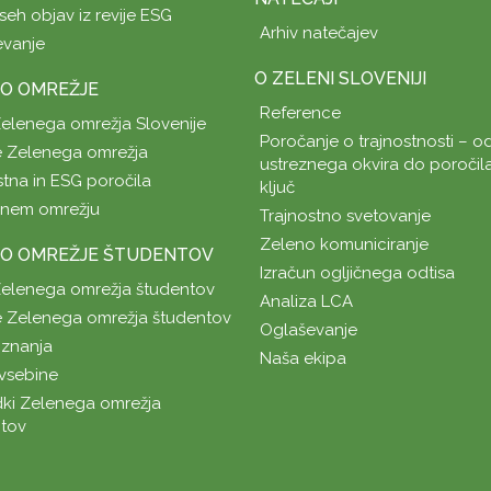
seh objav iz revije ESG
Arhiv natečajev
evanje
O ZELENI SLOVENIJI
O OMREŽJE
Reference
Zelenega omrežja Slovenije
Poročanje o trajnostnosti – od
 Zelenega omrežja
ustreznega okvira do poročil
stna in ESG poročila
ključ
enem omrežju
Trajnostno svetovanje
Zeleno komuniciranje
O OMREŽJE ŠTUDENTOV
Izračun ogljičnega odtisa
Zelenega omrežja študentov
Analiza LCA
 Zelenega omrežja študentov
Oglaševanje
znanja
Naša ekipa
vsebine
ki Zelenega omrežja
tov