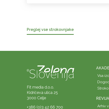
Preglej vse strokovnjake
AKADE
Vsa iz
Dogod
Fit media d.o.o.
Stroko
Kidričeva ulica 25
3000 Celje
REVIJ
Arhiv v
+386 (0)3 42 66 700