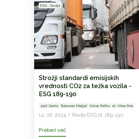
ESG
Okolje
Strožji standardi emisijskih
vrednosti CO2 za težka vozila -
ESG 189-190
Jojić Darko
Rakovec Matjaž
Klinar Rafko
dr. Vihar Rok
14. 06. 2024 / Revija ESG št. 189-190
Preberi več