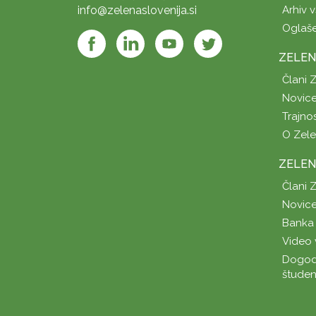
info@zelenaslovenija.si
Arhiv v
Oglaš
ZELEN
Člani 
Novice
Trajno
O Zel
ZELEN
Člani 
Novice
Banka 
Video 
Dogod
študen