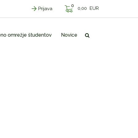
0
0,00
EUR
Prijava
no omrežje študentov
Novice