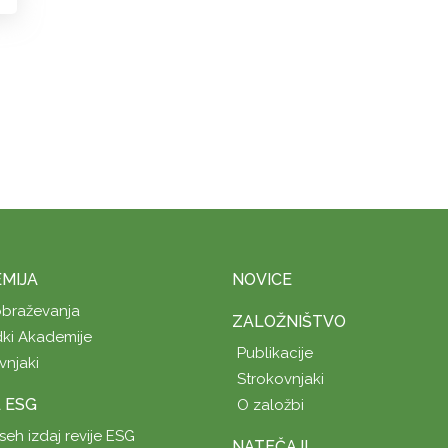
MIJA
NOVICE
obraževanja
ZALOŽNIŠTVO
ki Akademije
Publikacije
vnjaki
Strokovnjaki
A ESG
O založbi
seh izdaj revije ESG
NATEČAJI