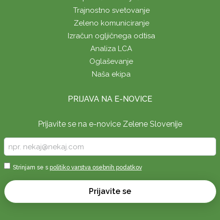
Trajnostno svetovanje
Zeleno komuniciranje
Izračun ogljičnega odtisa
Analiza LCA
Oglaševanje
Naša ekipa
PRIJAVA NA E-NOVICE
Prijavite se na e-novice Zelene Slovenije
Vpišite
vaš
e-
Sprejmi
Strinjam se s
politiko varstva osebnih podatkov
naslov
*
*
Prijavite se