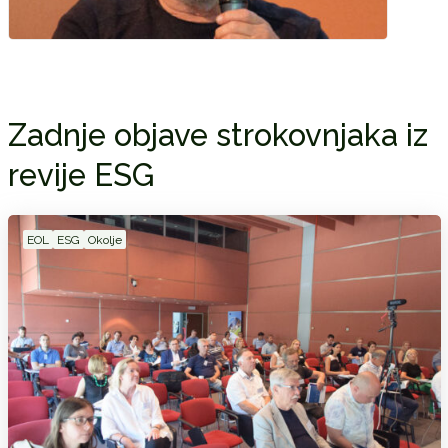
Zadnje objave strokovnjaka iz
revije ESG
EOL
ESG
Okolje