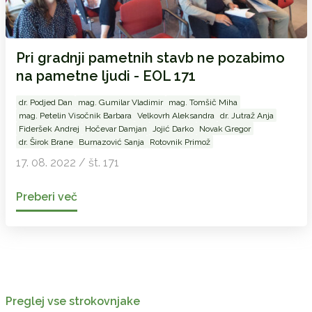
Pri gradnji pametnih stavb ne pozabimo
na pametne ljudi - EOL 171
dr. Podjed Dan
mag. Gumilar Vladimir
mag. Tomšič Miha
mag. Petelin Visočnik Barbara
Velkovrh Aleksandra
dr. Jutraž Anja
Fideršek Andrej
Hočevar Damjan
Jojić Darko
Novak Gregor
dr. Širok Brane
Burnazović Sanja
Rotovnik Primož
17. 08. 2022 / št. 171
Preberi več
Preglej vse strokovnjake