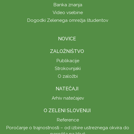
Banka znanja
Video vsebine
Dogodki Zelenega omrežja študentov
NOVICE
ZALOŽNIŠTVO
Publikacije
Strokovnjaki
O založbi
NATEČAJI
Arhiv natečajev
O ZELENI SLOVENIJI
Reference
Poročanje o trajnostnosti – od izbire ustreznega okvira do
poročila na ključ