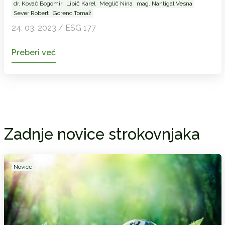
dr. Kovač Bogomir
Lipič Karel
Meglič Nina
mag. Nahtigal Vesna
Sever Robert
Gorenc Tomaž
24. 03. 2023 / ESG 177
Preberi več
Zadnje novice strokovnjaka
Novice