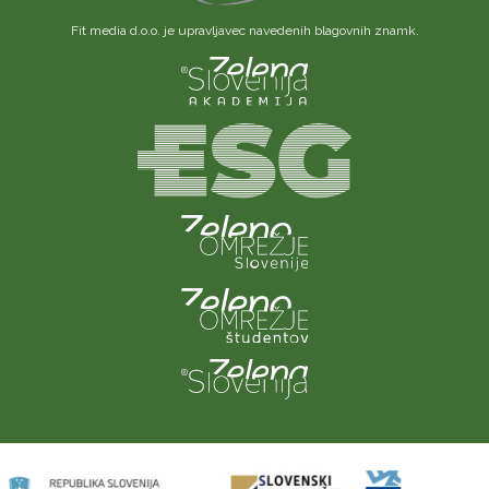
Fit media d.o.o. je upravljavec navedenih blagovnih znamk.