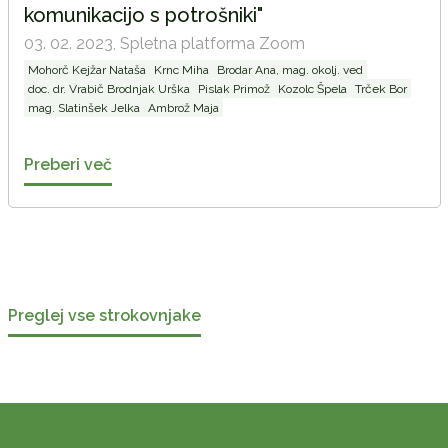
komunikacijo s potrošniki"
03. 02. 2023,
Spletna platforma Zoom
Mohorč Kejžar Nataša
Krnc Miha
Brodar Ana, mag. okolj. ved
doc. dr. Vrabič Brodnjak Urška
Pislak Primož
Kozolc Špela
Trček Bor
mag. Slatinšek Jelka
Ambrož Maja
Preberi več
Preglej vse strokovnjake