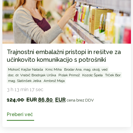
Trajnostni embalažni pristopi in rešitve za
učinkovito komunikacijo s potrošniki
Mohorč Kejžar Nataša
Krnc Miha
Brodar Ana, mag. okolj. ved
doc. dr. Vrabič Brodnjak Urška
Pislak Primož
Kozolc Špela
Trček Bor
mag. Slatinšek Jelka
Ambrož Maja
3 h 13 min 17 sec
Izvirna
Trenutna
124,00
EUR
86,80
EUR
cena brez DDV
cena
cena
je
je:
Preberi več
bila:
86,80 EUR.
124,00 EUR.