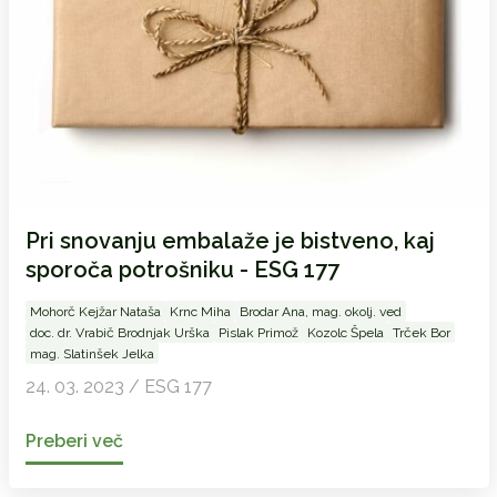
Pri snovanju embalaže je bistveno, kaj
sporoča potrošniku - ESG 177
Mohorč Kejžar Nataša
Krnc Miha
Brodar Ana, mag. okolj. ved
doc. dr. Vrabič Brodnjak Urška
Pislak Primož
Kozolc Špela
Trček Bor
mag. Slatinšek Jelka
24. 03. 2023 / ESG 177
Preberi več