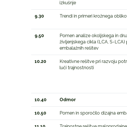
izkušnje
9.30
Trendi in primeri krožnega obli
9.50
Pomen analize okoljskega in dr
življenjskega cikla (LCA, S-LCA) 
embalažnih rešitev
10.20
Kreativne rešitve pri razvoju po
luči trajnostnosti
10.40
Odmor
10.50
Pomen in sporočilo dizajna emb
11.10
Trajnostne rešitve maloprodajne