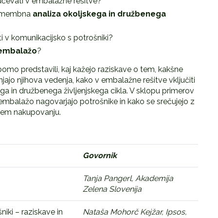
učevati v embalažne rešitve?
 pomembna
analiza okoljskega in družbenega
i v komunikacijsko s potrošniki?
 embalažo
?
bomo predstavili, kaj kažejo raziskave o tem, kakšne
njajo njihova vedenja, kako v embalažne rešitve vključiti
kega in družbenega življenjskega cikla. V sklopu primerov
z embalažo nagovarjajo potrošnike in kako se srečujejo z
tnem nakupovanju.
Govornik
Tanja Pangerl, Akademija
Zelena Slovenija
iki – raziskave in
Nataša Mohorč Kejžar,
Ipsos,