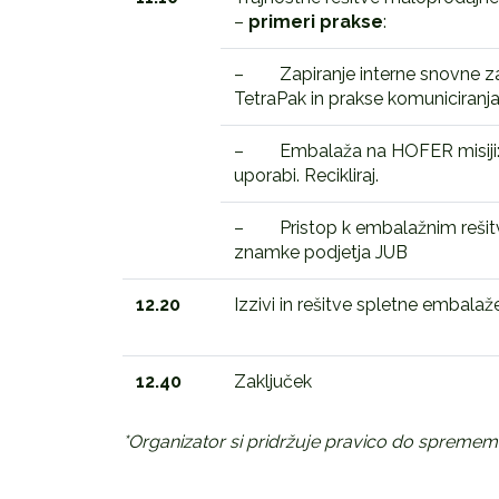
–
primeri prakse
:
– Zapiranje interne snovne z
TetraPak in prakse komuniciranja
– Embalaža na HOFER misiji:
uporabi. Recikliraj.
– Pristop k embalažnim rešit
znamke podjetja JUB
12.20
Izzivi in rešitve spletne embalaž
12.40
Zaključek
*Organizator si pridržuje pravico do spreme