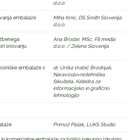
d.o.o.
kovanja embalaže
Miha Krnc, DS Smith Slovenija
d.o.o.
užbenega
Ana Brodar, MSc, Fit media
pri snovanju
d.o.o. / Zelena Slovenija
trošniške embalaže v
dr. Urška Vrabič Brodnjak,
Naravoslovnotehniška
fakulteta, Katedra za
informacijsko in grafično
tehnologijo
alaže
Primož Pislak, LUKS Studio
 in komercialne embalaže za boljšo nakupno izkušnjo