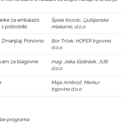
anke za embalažo
Špela Kozolc, Ljubljanske
 s potrošniki
mlekarne, d.o.o.
 Zmanjšaj. Ponovno
Bor Trček, HOFER trgovina
d.o.o.
vam za blagovne
mag. Jelka Slatinšek, JUB
d.o.o.
e
Maja Ambrož, Merkur
trgovina d.o.o.
mbe programa.