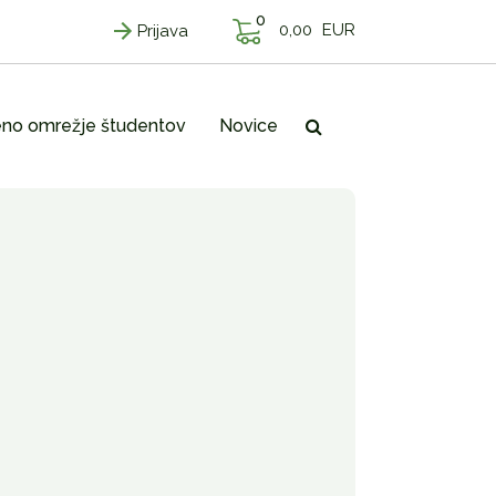
0
0,00
EUR
Prijava
no omrežje študentov
Novice