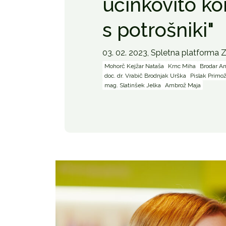
učinkovito ko
s potrošniki"
03. 02. 2023,
Spletna platforma
Mohorč Kejžar Nataša
Krnc Miha
Brodar An
doc. dr. Vrabič Brodnjak Urška
Pislak Primo
mag. Slatinšek Jelka
Ambrož Maja