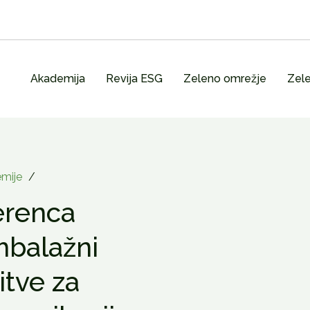
Akademija
Revija ESG
Zeleno omrežje
Zele
mije
/
erenca
mbalažni
itve za