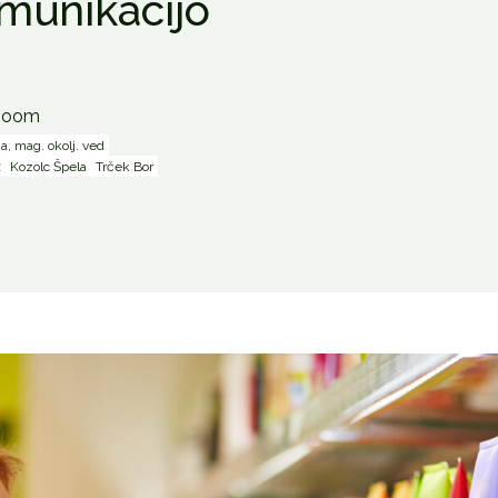
munikacijo
 Zoom
a, mag. okolj. ved
ž
Kozolc Špela
Trček Bor