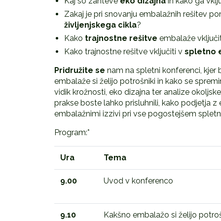
Kaj so zahteve
eko dizajna
in kako ga vklj
Zakaj je pri snovanju embalažnih rešitev
življenjskega cikla
?
Kako
trajnostne rešitve
embalaže vključit
Kako trajnostne rešitve vključiti v
spletno
Pridružite se
nam na spletni konferenci, kjer 
embalaže si želijo potrošniki in kako se spremi
vidik krožnosti, eko dizajna ter analize okoljs
prakse boste lahko prisluhnili, kako podjetja 
embalažnimi izzivi pri vse pogostejšem sple
Program:*
Ura
Tema
9.00
Uvod v konferenco
9.10
Kakšno embalažo si želijo potrošn