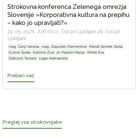
Strokovna konferenca Zelenega omrežja
Slovenije »Korporativna kultura na prepihu
– kako jo upravljati?«
22. 05. 2026,
JUB d.o.o., Dol pri Ljubljani 28, Dol pri
Ljubljani
mag. Čanji Vanesa
mag. Zapušek Klementina
Marolt Sevšek Staša
Gutnik Špela
Kališnik Živa
dr. Paladin Marija
Rihter Eva
Ćetković Tamara
Logar Aleksandra
Preberi več
Preglej vse strokovnjake