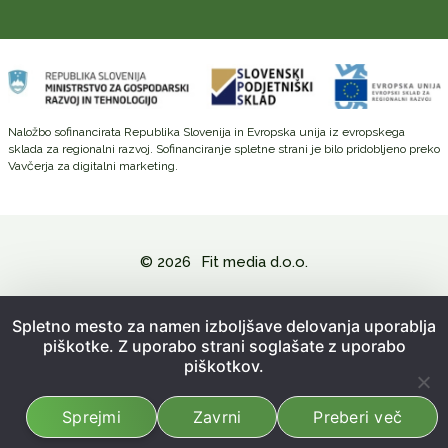
Naložbo sofinancirata Republika Slovenija in Evropska unija iz evropskega
sklada za regionalni razvoj. Sofinanciranje spletne strani je bilo pridobljeno preko
Vavčerja za digitalni marketing.
© 2026
Fit media d.o.o.
Politika zasebnosti in varovanje osebnih podatkov
Spletno mesto za namen izboljšave delovanja uporablja
piškotke. Z uporabo strani soglašate z uporabo
Splošni pogoji poslovanja
piškotkov.
Kazalo strani
Sprejmi
Zavrni
Preberi več
Izdelava spletne strani:
Emigma