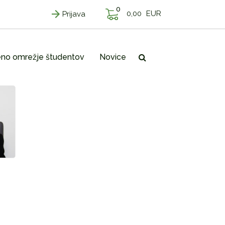
0
0,00
EUR
Prijava
no omrežje študentov
Novice