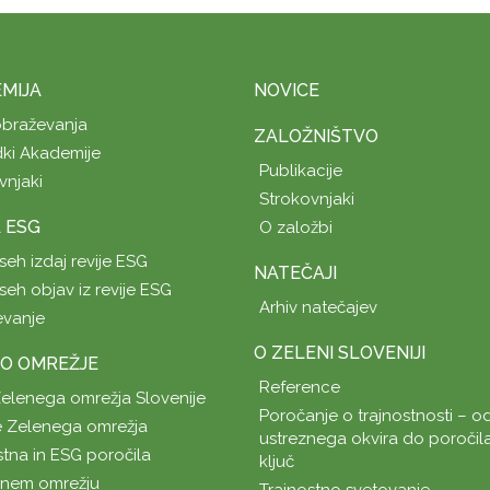
MIJA
NOVICE
obraževanja
ZALOŽNIŠTVO
ki Akademije
Publikacije
vnjaki
Strokovnjaki
A ESG
O založbi
seh izdaj revije ESG
NATEČAJI
seh objav iz revije ESG
Arhiv natečajev
evanje
O ZELENI SLOVENIJI
O OMREŽJE
Reference
Zelenega omrežja Slovenije
Poročanje o trajnostnosti – od
 Zelenega omrežja
ustreznega okvira do poročil
stna in ESG poročila
ključ
enem omrežju
Trajnostno svetovanje