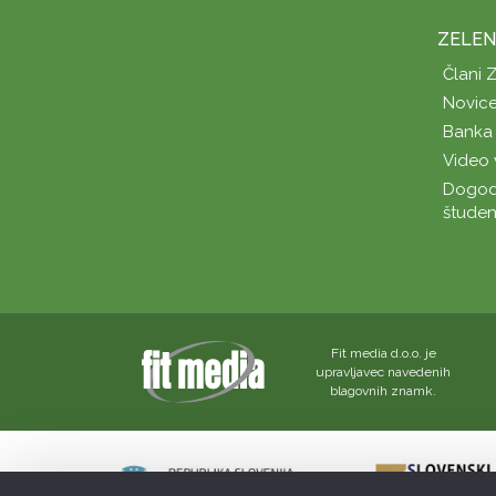
ZELEN
Člani 
Novice
Banka 
Video 
Dogod
študen
Fit media d.o.o. je
upravljavec navedenih
blagovnih znamk.