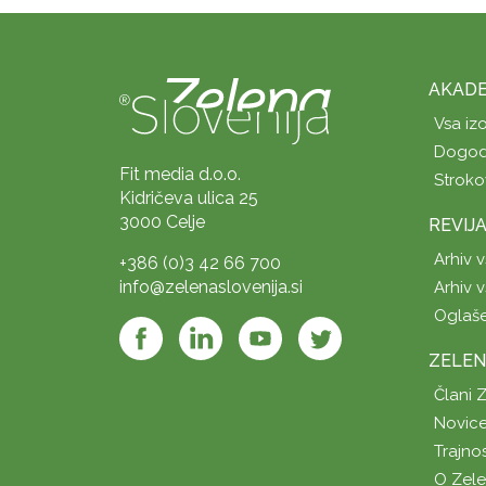
AKADE
Vsa iz
Dogod
Fit media d.o.o.
Stroko
Kidričeva ulica 25
3000 Celje
REVIJ
Arhiv v
+386 (0)3 42 66 700
info@zelenaslovenija.si
Arhiv v
Oglaš
ZELEN
Člani 
Novice
Trajno
O Zel