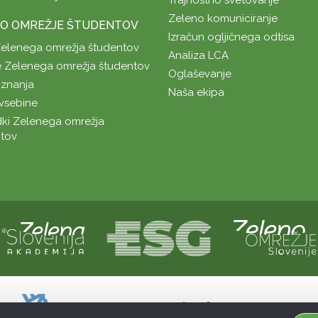
Zeleno komuniciranje
O OMREŽJE ŠTUDENTOV
Izračun ogljičnega odtisa
Zelenega omrežja študentov
Analiza LCA
 Zelenega omrežja študentov
Oglaševanje
znanja
Naša ekipa
vsebine
ki Zelenega omrežja
tov
Naložbo sofinancirata Republika Slovenij
Sofinanciranje spletne strani je bilo pri