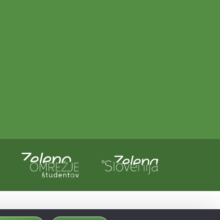
a in Evropska unija iz evropskega sklada za regionalni razvoj.
dobljeno preko Vavčerja za digitalni marketing.