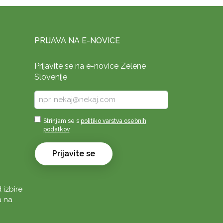
PRIJAVA NA E-NOVICE
Prijavite se na e-novice Zelene
Slovenije
Vpišite
vaš
e-
Sprejmi
Strinjam se s
politiko varstva osebnih
naslov
podatkov
*
*
Prijavite se
 izbire
a na