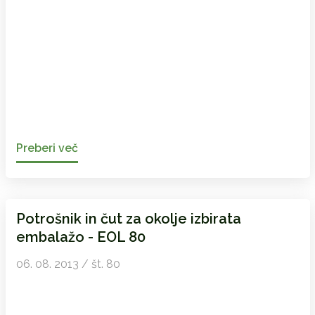
Preberi več
Potrošnik in čut za okolje izbirata
embalažo - EOL 80
06. 08. 2013 / št. 80