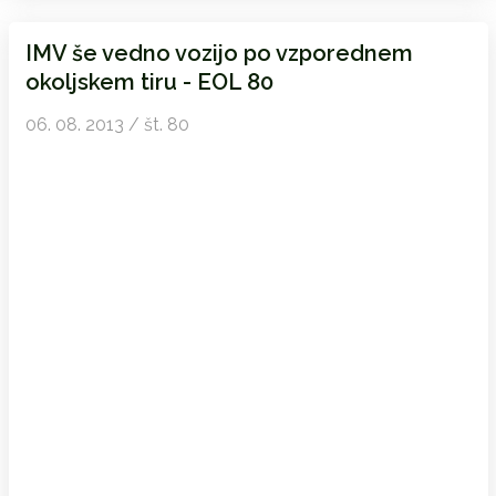
IMV še vedno vozijo po vzporednem
okoljskem tiru - EOL 80
06. 08. 2013 / št. 80