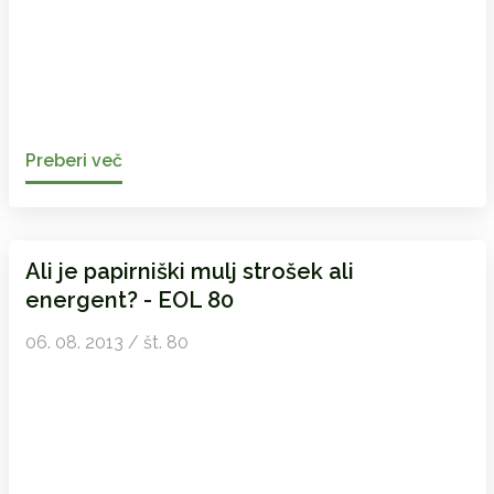
Preberi več
Ali je papirniški mulj strošek ali
energent? - EOL 80
06. 08. 2013 / št. 80