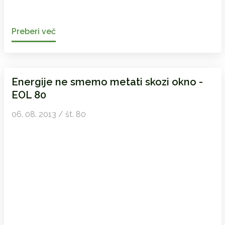
Preberi več
Energije ne smemo metati skozi okno -
EOL 80
06. 08. 2013 / št. 80