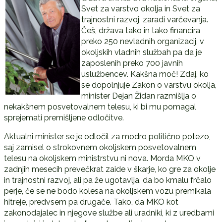
Svet za varstvo okolja in Svet za
trajnostni razvoj, zaradi varčevanja.
Češ, država tako in tako financira
preko 250 nevladnih organizacij, v
okoljskih vladnih službah pa da je
zaposlenih preko 700 javnih
uslužbencev. Kakšna moč! Zdaj, ko
se dopolnjuje Zakon o varstvu okolja,
minister Dejan Židan razmišlja o
nekakšnem posvetovalnem telesu, ki bi mu pomagal
sprejemati premišljene odločitve.
Aktualni minister se je odločil za modro politično potezo,
saj zamisel o strokovnem okoljskem posvetovalnem
telesu na okoljskem ministrstvu ni nova. Morda MKO v
zadnjih mesecih prevečkrat zaide v škarje, ko gre za okolje
in trajnostni razvoj, ali pa že ugotavlja, da bo kmalu frčalo
perje, če se ne bodo kolesa na okoljskem vozu premikala
hitreje, predvsem pa drugače. Tako, da MKO kot
zakonodajalec in njegove službe ali uradniki, ki z uredbami