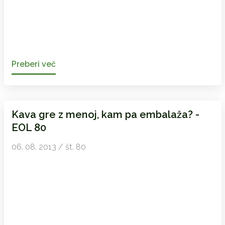
Preberi več
Kava gre z menoj, kam pa embalaža? -
EOL 80
06. 08. 2013 / št. 80