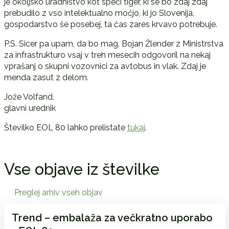
je okoljsko uradništvo kot speči tiger, ki se bo zdaj zdaj
prebudilo z vso intelektualno močjo, ki jo Slovenija,
gospodarstvo še posebej, ta čas zares krvavo potrebuje.
P.S. Sicer pa upam, da bo mag. Bojan Žlender z Ministrstva
za infrastrukturo vsaj v treh mesecih odgovoril na nekaj
vprašanj o skupni vozovnici za avtobus in vlak. Zdaj je
menda zasut z delom.
Jože Volfand,
glavni urednik
Številko EOL 80 lahko prelistate
tukaj
.
Vse objave iz številke
Preglej arhiv vseh objav
Trend – embalaža za večkratno uporabo