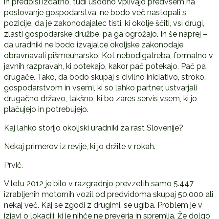
in predpisi izdatno, tudi usodno vplivajo predvsem na
poslovanje gospodarstva, ne bodo več nastopali s
pozicije, da je zakonodajalec tisti, ki okolje ščiti, vsi drugi,
zlasti gospodarske družbe, pa ga ogrožajo. In še naprej –
da uradniki ne bodo izvajalce okoljske zakonodaje
obravnavali pišmeuharsko. Kot nebodigatreba, formalno v
javnih razpravah, ki potekajo, kakor pač potekajo. Pač pa
drugače. Tako, da bodo skupaj s civilno iniciativo, stroko,
gospodarstvom in vsemi, ki so lahko partner, ustvarjali
drugačno državo, takšno, ki bo zares servis vsem, ki jo
plačujejo in potrebujejo.
Kaj lahko storijo okoljski uradniki za rast Slovenije?
Nekaj primerov iz revije, ki jo držite v rokah.
Prvič.
V letu 2012 je bilo v razgradnjo prevzetih samo 5.447
izrabljenih motornih vozil od predvidoma skupaj 50.000 ali
nekaj več. Kaj se zgodi z drugimi, se ugiba. Problem je v
izjavi o lokaciji, ki je nihče ne preverja in spremlja. Že dolgo