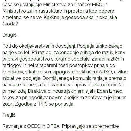
časa se usklajujejo Ministrstvo za finance, MKO in
Ministrstvo za infrastrukturo in prostor, a kdo pobere
smetano, se ne ve. Kakšna je gospodarska in okoljska
škoda?
Drugič.
Poti do okoljevarstvenih dovoljenj. Podjetja lahko čakajo
nanje več let. Pri razlagi zakonodaje prihaja do razlik, ker v
pripravi gospodarstvo skoraj ne sodeluje. Zaradi različnih
razlogov in netransparentnosti postopkov prihaja do
konfliktov, v katere so najpogosteje vključeni ARSO, civilne
iniciative, podjetja. Domišljenega komuniciranja je premalo
na vseh straneh, a tudi zamud v pripravi dokumentov. Na
primer, zdaj Direktiva o industrijskih emisijah. Eden izmed
rokov za prilagoditev novim okoljskim zahtevam je januar
2014. Zgodba z IPPC se ponavlja.
Tretjič.
Ravnanje z OEEO in OPBA. Pripravljajo se spremembe