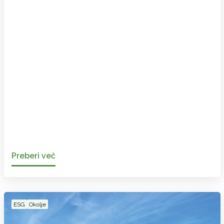
Preberi več
ESG
Okolje