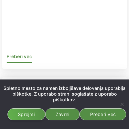
Preberi več
Mednarodna konferenca o logistiki in
Spletno mesto za namen izboljšave delovanja uporablja
trajnostnem transportu - EOL 80
piškotke. Z uporabo strani soglašate z uporabo
piškotkov.
06. 08. 2013 / št. 80
Sprejmi
Zavrni
Preberi več