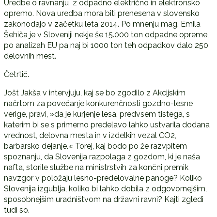
Uredbe o ravnanju z odpadno električno in elektronsko
opremo. Nova uredba mora biti prenesena v slovensko
zakonodajo v začetku leta 2014. Po mnenju mag. Emila
Šehiča je v Sloveniji nekje še 15.000 ton odpadne opreme,
po analizah EU pa naj bi 1000 ton teh odpadkov dalo 250
delovnih mest.
Četrtič.
Jošt Jakša v intervjuju, kaj se bo zgodilo z Akcijskim
načrtom za povečanje konkurenčnosti gozdno-lesne
verige, pravi, »da je kurjenje lesa, predvsem tistega, s
katerim bi se s primerno predelavo lahko ustvarila dodana
vrednost, delovna mesta in v izdelkih vezal CO2,
barbarsko dejanje.« Torej, kaj bodo po že razvpitem
spoznanju, da Slovenija razpolaga z gozdom, ki je naša
nafta, storile službe na ministrstvih za končni premik
navzgor v položaju lesno-predelovalne panoge? Koliko
Slovenija izgublja, koliko bi lahko dobila z odgovornejšim,
sposobnejšim uradništvom na državni ravni? Kajti zgledi
tudi so.