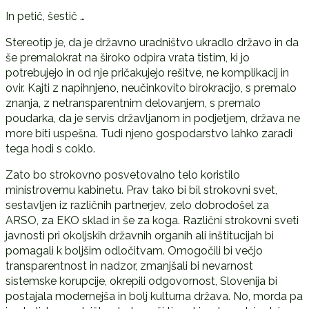
In petič, šestič …
Stereotip je, da je državno uradništvo ukradlo državo in da
še premalokrat na široko odpira vrata tistim, ki jo
potrebujejo in od nje pričakujejo rešitve, ne komplikacij in
ovir. Kajti z napihnjeno, neučinkovito birokracijo, s premalo
znanja, z netransparentnim delovanjem, s premalo
poudarka, da je servis državljanom in podjetjem, država ne
more biti uspešna. Tudi njeno gospodarstvo lahko zaradi
tega hodi s coklo.
Zato bo strokovno posvetovalno telo koristilo
ministrovemu kabinetu. Prav tako bi bil strokovni svet,
sestavljen iz različnih partnerjev, zelo dobrodošel za
ARSO, za EKO sklad in še za koga. Različni strokovni sveti
javnosti pri okoljskih državnih organih ali inštitucijah bi
pomagali k boljšim odločitvam. Omogočili bi večjo
transparentnost in nadzor, zmanjšali bi nevarnost
sistemske korupcije, okrepili odgovornost, Slovenija bi
postajala modernejša in bolj kulturna država. No, morda pa