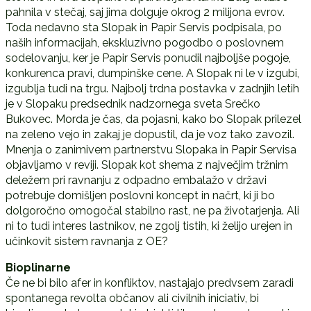
pahnila v stečaj, saj jima dolguje okrog 2 milijona evrov.
Toda nedavno sta Slopak in Papir Servis podpisala, po
naših informacijah, ekskluzivno pogodbo o poslovnem
sodelovanju, ker je Papir Servis ponudil najboljše pogoje,
konkurenca pravi, dumpinške cene. A Slopak ni le v izgubi,
izgublja tudi na trgu. Najbolj trdna postavka v zadnjih letih
je v Slopaku predsednik nadzornega sveta Srečko
Bukovec. Morda je čas, da pojasni, kako bo Slopak prilezel
na zeleno vejo in zakaj je dopustil, da je voz tako zavozil.
Mnenja o zanimivem partnerstvu Slopaka in Papir Servisa
objavljamo v reviji. Slopak kot shema z največjim tržnim
deležem pri ravnanju z odpadno embalažo v državi
potrebuje domišljen poslovni koncept in načrt, ki ji bo
dolgoročno omogočal stabilno rast, ne pa životarjenja. Ali
ni to tudi interes lastnikov, ne zgolj tistih, ki želijo urejen in
učinkovit sistem ravnanja z OE?
Bioplinarne
Če ne bi bilo afer in konfliktov, nastajajo predvsem zaradi
spontanega revolta občanov ali civilnih iniciativ, bi