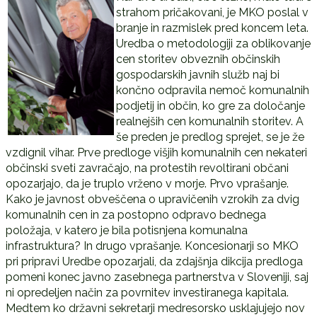
strahom pričakovani, je MKO poslal v
branje in razmislek pred koncem leta.
Uredba o metodologiji za oblikovanje
cen storitev obveznih občinskih
gospodarskih javnih služb naj bi
končno odpravila nemoč komunalnih
podjetij in občin, ko gre za določanje
realnejših cen komunalnih storitev. A
še preden je predlog sprejet, se je že
vzdignil vihar. Prve predloge višjih komunalnih cen nekateri
občinski sveti zavračajo, na protestih revoltirani občani
opozarjajo, da je truplo vrženo v morje. Prvo vprašanje.
Kako je javnost obveščena o upravičenih vzrokih za dvig
komunalnih cen in za postopno odpravo bednega
položaja, v katero je bila potisnjena komunalna
infrastruktura? In drugo vprašanje. Koncesionarji so MKO
pri pripravi Uredbe opozarjali, da zdajšnja dikcija predloga
pomeni konec javno zasebnega partnerstva v Sloveniji, saj
ni opredeljen način za povrnitev investiranega kapitala.
Medtem ko državni sekretarji medresorsko usklajujejo nov