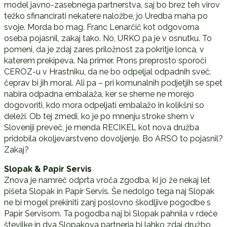
model javno-zasebnega partnerstva, saj bo brez teh virov
težko sfinancirati nekatere naložbe, jo Uredba maha po
svoje. Morda bo mag. Franc Lenarčič kot odgovorna
oseba pojasnil, zakaj tako. No, URKO pa je v osnutku. To
pomeni, da je zdaj zares priložnost za pokritje lonca, v
katerem prekipeva. Na primer. Prons preprosto sporoči
CEROZ-u v Hrastniku, da ne bo odpeljal odpadnih sveč,
čeprav bi jih moral. Ali pa – pri komunalnih podjetjih se spet
nabira odpadna embalaža, ker se sheme ne morejo
dogovoriti, kdo mora odpeljati embalažo in kolikšni so
deleži. Ob tej zmedi, ko je po mnenju stroke shem v
Sloveniji preveč, je menda RECIKEL kot nova družba
pridobila okoljevarstveno dovoljenje. Bo ARSO to pojasnil?
Zakaj?
Slopak & Papir Servis
Znova je namreč odprta vroča zgodba, ki jo že nekaj let
pišeta Slopak in Papir Servis. Še nedolgo tega naj Slopak
ne bi mogel prekiniti zanj poslovno škodljive pogodbe s
Papir Servisom. Ta pogodba naj bi Slopak pahnila v rdeče
številke in dva Slopakova partnerja bi lahko zdaj družbo