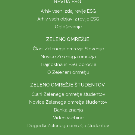
REVIJA ESG
Arhiv vseh izdaj revije ESG
Arhiv vseh objav iz revije ESG
Oglaševanje
ZELENO OMREŽJE
Člani Zelenega omrežja Slovenije
Novice Zelenega omrežja
Trajnostna in ESG poročila
O Zelenem omrežju
ZELENO OMREŽJE ŠTUDENTOV
Člani Zelenega omrežja študentov
Novice Zelenega omrežja študentov
Banka znanja
Video vsebine
Dogodki Zelenega omrežja študentov