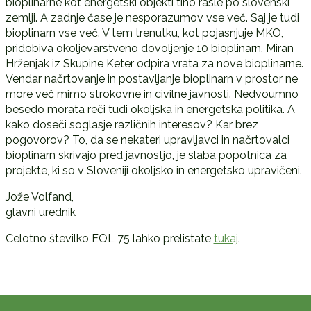
bioplinarne kot energetski objekti tiho rasle po slovenski
zemlji. A zadnje čase je nesporazumov vse več. Saj je tudi
bioplinarn vse več. V tem trenutku, kot pojasnjuje MKO,
pridobiva okoljevarstveno dovoljenje 10 bioplinarn. Miran
Hrženjak iz Skupine Keter odpira vrata za nove bioplinarne.
Vendar načrtovanje in postavljanje bioplinarn v prostor ne
more več mimo strokovne in civilne javnosti. Nedvoumno
besedo morata reči tudi okoljska in energetska politika. A
kako doseči soglasje različnih interesov? Kar brez
pogovorov? To, da se nekateri upravljavci in načrtovalci
bioplinarn skrivajo pred javnostjo, je slaba popotnica za
projekte, ki so v Sloveniji okoljsko in energetsko upravičeni.
Jože Volfand,
glavni urednik
Celotno številko EOL 75 lahko prelistate
tukaj
.