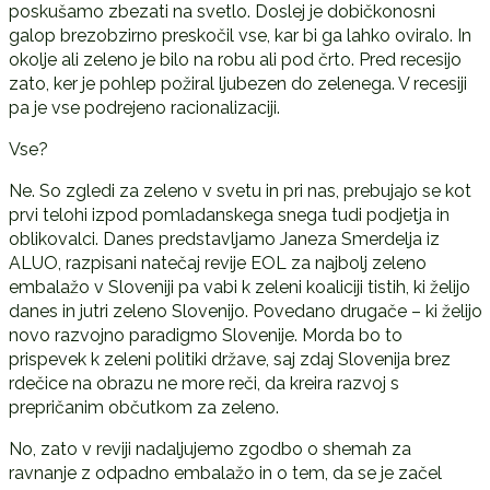
poskušamo zbezati na svetlo. Doslej je dobičkonosni
galop brezobzirno preskočil vse, kar bi ga lahko oviralo. In
okolje ali zeleno je bilo na robu ali pod črto. Pred recesijo
zato, ker je pohlep požiral ljubezen do zelenega. V recesiji
pa je vse podrejeno racionalizaciji.
Vse?
Ne. So zgledi za zeleno v svetu in pri nas, prebujajo se kot
prvi telohi izpod pomladanskega snega tudi podjetja in
oblikovalci. Danes predstavljamo Janeza Smerdelja iz
ALUO, razpisani natečaj revije EOL za najbolj zeleno
embalažo v Sloveniji pa vabi k zeleni koaliciji tistih, ki želijo
danes in jutri zeleno Slovenijo. Povedano drugače – ki želijo
novo razvojno paradigmo Slovenije. Morda bo to
prispevek k zeleni politiki države, saj zdaj Slovenija brez
rdečice na obrazu ne more reči, da kreira razvoj s
prepričanim občutkom za zeleno.
No, zato v reviji nadaljujemo zgodbo o shemah za
ravnanje z odpadno embalažo in o tem, da se je začel