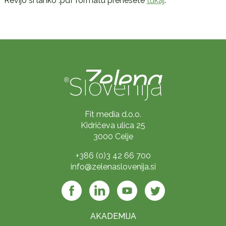
Revijo si lahko .pdf formatu prenesete
tukaj
.
Fit media d.o.o.
Kidričeva ulica 25
3000 Celje
+386 (0)3 42 66 700
info@zelenaslovenija.si
AKADEMIJA