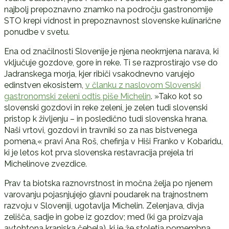
najbolj prepoznavno znamko na področju gastronomije
STO krepi vidnost in prepoznavnost slovenske kulinarične
ponudbe v svetu.
Ena od značilnosti Slovenije je njena neokrnjena narava, ki
vključuje gozdove, gore in reke. Ti se razprostirajo vse do
Jadranskega morja, kjer ribiči vsakodnevno varujejo
edinstven ekosistem,
v članku z naslovom Slovenski
gastronomski zeleni odtis piše Michelin
. »Tako kot so
slovenski gozdovi in reke zeleni, je zelen tudi slovenski
pristop k življenju – in posledično tudi slovenska hrana.
Naši vrtovi, gozdovi in travniki so za nas bistvenega
pomena,« pravi Ana Roš, chefinja v Hiši Franko v Kobaridu,
ki je letos kot prva slovenska restavracija prejela tri
Michelinove zvezdice.
Prav ta biotska raznovrstnost in močna želja po njenem
varovanju pojasnjujejo glavni poudarek na trajnostnem
razvoju v Sloveniji, ugotavlja Michelin. Zelenjava, divja
zelišča, sadje in gobe iz gozdov; med (ki ga proizvaja
avtohtona kranjska čebela), ki je že stoletja pomembna