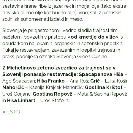
sestavina hrane; ribe iz jezer, rek in morja; olje (tako ekstra
deviško oljčno olje kot bučno olje); vino; sol iz piranskih
solin; sir, suhomesnati izdelki in meso.
Slovenija je pri gastronomiji vedno sledila trajnostnim
načelom, povzetih v pristopu
»od kmetije do vilic«
, s
poudarkom na lokalnih, organskih in sezonskih pridelkih.
Tukaj je restavracijam, zavezanim h krepitvi trajnostnih
praks, podeljena oznaka Slovenija Green Cuisine.
Z Michelinovo zeleno zvezdico za trajnost se v
Sloveniji ponašajo restavracije:
Špacapanova Hiša
–
Ago Špacapan;
Hiša Franko
– Ana Roš;
Grič
– Luka Košir;
Mahorčič
– Ksenija Krajšek Mahorčič;
Gostilna Krištof
–
Uroš Gorjanc;
Gostilna Repovž
– Meta & Sabina Repovž
in
Hiša Linhart
– Uroš Štefelin.
Vir:
STO