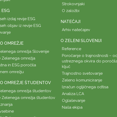
Strokovnjaki
A ESG
O založbi
seh izdaj revije ESG
NATEČAJI
seh objav iz revije ESG
Arhiv natečajev
evanje
O ZELENI SLOVENIJI
O OMREŽJE
Reference
Zelenega omrežja Slovenije
Poročanje o trajnostnosti – od
 Zelenega omrežja
ustreznega okvira do poročil
stna in ESG poročila
ključ
enem omrežju
Trajnostno svetovanje
Zeleno komuniciranje
O OMREŽJE ŠTUDENTOV
Izračun ogljičnega odtisa
Zelenega omrežja študentov
Analiza LCA
 Zelenega omrežja študentov
Oglaševanje
znanja
Naša ekipa
vsebine