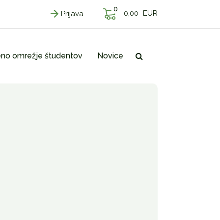
0
0,00
EUR
Prijava
no omrežje študentov
Novice