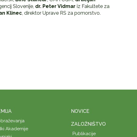
ncij Slovenije,
dr. Peter Vidmar
iz Fakultete za
an Klinec
, direktor Uprave RS za pomorstvo.
MIJA
NOVICE
obraževanja
ZALOŽNIŠTVO
ki Akademije
Publikacije
vnjaki