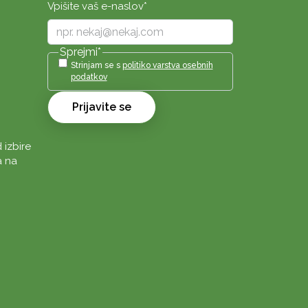
Vpišite vaš e-naslov
*
Sprejmi
*
Strinjam se s
politiko varstva osebnih
podatkov
Prijavite se
 izbire
a na