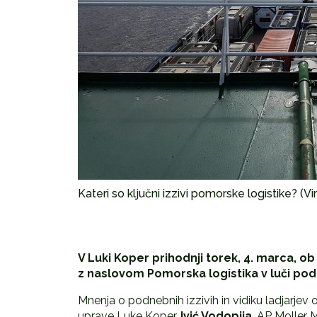
Kateri so ključni izzivi pomorske logistike? (Vi
V Luki Koper prihodnji torek, 4. marca, 
z naslovom Pomorska logistika v luči p
Mnenja o podnebnih izzivih in vidiku ladjarjev 
uprave Luke Koper,
Ivić Vodopija
, AP Moller 