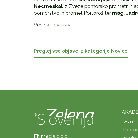
Necmeskal
iz Zveze pomorsko prometnih age
pomorstvo in promet Portorož ter
mag. Jadr
Več na
povezavi
.
Preglej vse objave iz kategorije Novice
AKADE
Vsa iz
Dogod
Fit media d.o.o.
Stroko