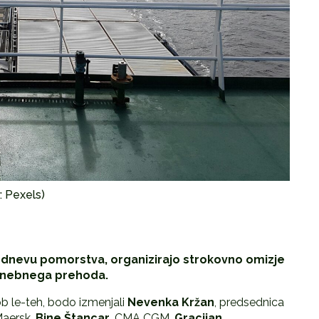
r: Pexels)
ob dnevu pomorstva, organizirajo strokovno omizje
odnebnega prehoda.
ob le-teh, bodo izmenjali
Nevenka Kržan
, predsednica
Maersk,
Bine Štancar
, CMA CGM,
Gracijan