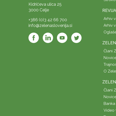
Kidričeva ulica 25
3000 Celje
REVIJ
Arhiv v
+386 (0)3 42 66 700
info@zelenaslovenija.si
Arhiv v
Oglaš
ZELEN
Člani 
Novice
Trajno
O Zel
ZELEN
Člani 
Novice
Banka 
Video 