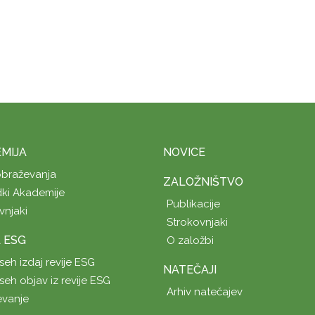
MIJA
NOVICE
obraževanja
ZALOŽNIŠTVO
ki Akademije
Publikacije
vnjaki
Strokovnjaki
A ESG
O založbi
seh izdaj revije ESG
NATEČAJI
seh objav iz revije ESG
Arhiv natečajev
evanje