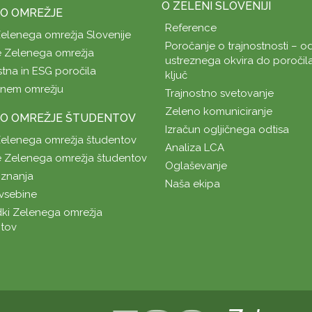
O ZELENI SLOVENIJI
O OMREŽJE
Reference
Zelenega omrežja Slovenije
Poročanje o trajnostnosti – od
 Zelenega omrežja
ustreznega okvira do poročil
stna in ESG poročila
ključ
enem omrežju
Trajnostno svetovanje
Zeleno komuniciranje
O OMREŽJE ŠTUDENTOV
Izračun ogljičnega odtisa
Zelenega omrežja študentov
Analiza LCA
 Zelenega omrežja študentov
Oglaševanje
znanja
Naša ekipa
vsebine
ki Zelenega omrežja
tov