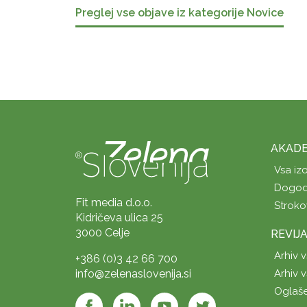
Preglej vse objave iz kategorije Novice
AKADE
Vsa iz
Dogod
Fit media d.o.o.
Stroko
Kidričeva ulica 25
3000 Celje
REVIJ
Arhiv v
+386 (0)3 42 66 700
info@zelenaslovenija.si
Arhiv v
Oglaš