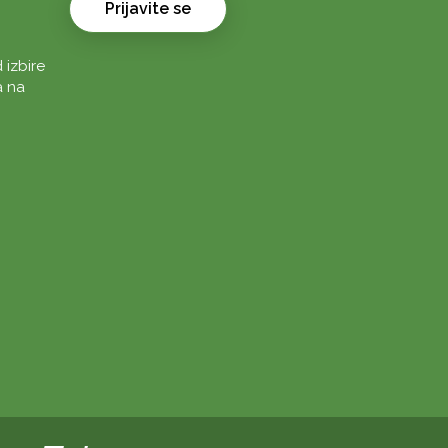
Prijavite se
 izbire
a na