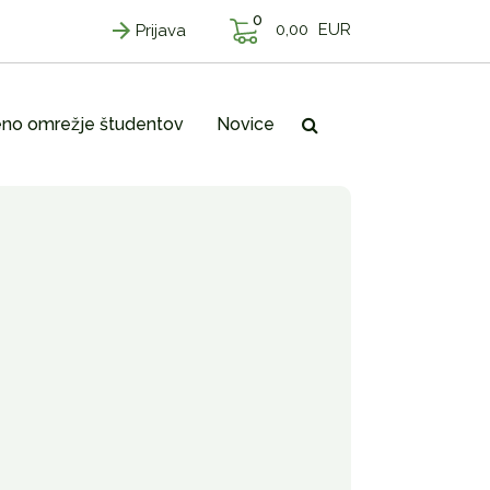
0
0,00
EUR
Prijava
no omrežje študentov
Novice