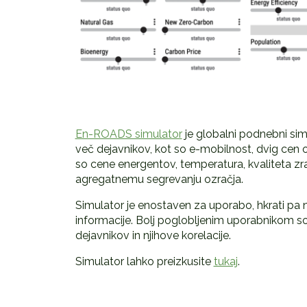
En-ROADS simulator
je globalni podnebni sim
več dejavnikov, kot so e-mobilnost, dvig cen ogl
so cene energentov, temperatura, kvaliteta zra
agregatnemu segrevanju ozračja.
Simulator je enostaven za uporabo, hkrati pa n
informacije. Bolj poglobljenim uporabnikom so n
dejavnikov in njihove korelacije.
Simulator lahko preizkusite
tukaj
.