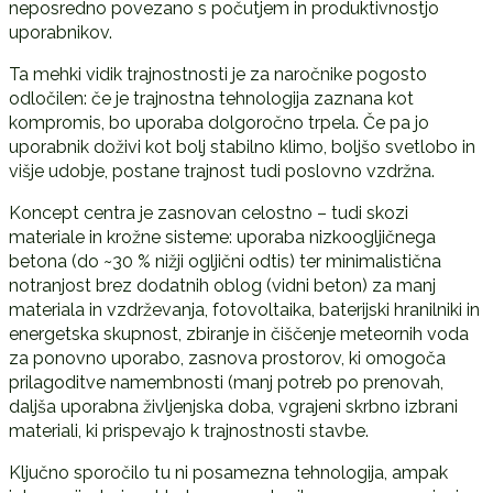
neposredno povezano s počutjem in produktivnostjo
uporabnikov.
Ta mehki vidik trajnostnosti je za naročnike pogosto
odločilen: če je trajnostna tehnologija zaznana kot
kompromis, bo uporaba dolgoročno trpela. Če pa jo
uporabnik doživi kot bolj stabilno klimo, boljšo svetlobo in
višje udobje, postane trajnost tudi poslovno vzdržna.
Koncept centra je zasnovan celostno – tudi skozi
materiale in krožne sisteme: uporaba nizkoogljičnega
betona (do ~30 % nižji ogljični odtis) ter minimalistična
notranjost brez dodatnih oblog (vidni beton) za manj
materiala in vzdrževanja, fotovoltaika, baterijski hranilniki in
energetska skupnost, zbiranje in čiščenje meteornih voda
za ponovno uporabo, zasnova prostorov, ki omogoča
prilagoditve namembnosti (manj potreb po prenovah,
daljša uporabna življenjska doba, vgrajeni skrbno izbrani
materiali, ki prispevajo k trajnostnosti stavbe.
Ključno sporočilo tu ni posamezna tehnologija, ampak