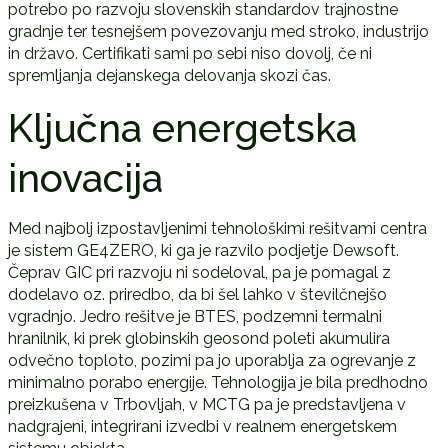
potrebo po razvoju slovenskih standardov trajnostne
gradnje ter tesnejšem povezovanju med stroko, industrijo
in državo. Certifikati sami po sebi niso dovolj, če ni
spremljanja dejanskega delovanja skozi čas.
Ključna energetska
inovacija
Med najbolj izpostavljenimi tehnološkimi rešitvami centra
je sistem GE4ZERO, ki ga je razvilo podjetje Dewsoft.
Čeprav GIC pri razvoju ni sodeloval, pa je pomagal z
dodelavo oz. priredbo, da bi šel lahko v številčnejšo
vgradnjo. Jedro rešitve je BTES, podzemni termalni
hranilnik, ki prek globinskih geosond poleti akumulira
odvečno toploto, pozimi pa jo uporablja za ogrevanje z
minimalno porabo energije. Tehnologija je bila predhodno
preizkušena v Trbovljah, v MCTG pa je predstavljena v
nadgrajeni, integrirani izvedbi v realnem energetskem