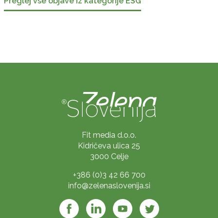
Preglej vse objave iz kategorije ESG
Fit media d.o.o.
Kidričeva ulica 25
3000 Celje
+386 (0)3 42 66 700
info@zelenaslovenija.si