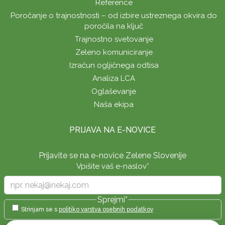
Reference
Poročanje o trajnostnosti – od izbire ustreznega okvira do
poročila na ključ
Trajnostno svetovanje
Zeleno komuniciranje
Izračun ogljičnega odtisa
Analiza LCA
Oglaševanje
Naša ekipa
PRIJAVA NA E-NOVICE
Prijavite se na e-novice Zelene Slovenije
Vpišite vaš e-naslov
*
Sprejmi
*
Strinjam se s
politiko varstva osebnih podatkov