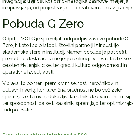
integracija: trajnost kot osnovna logika zasnove, merjenja
in upravljanja, od projektiranja do obratovanja in razgradnje.
Pobuda G Zero
Odprtje MCTG je spremljal tudi podpis zaveze pobude G
Zero, h kateri so pristopili številni partnerji iz industrije,
akademske sfere in institucij. Namen pobude je pospešiti
prehod od deklaracij k merjenju realnega vpliva stavb skozi
celoten življenjski cikel ter graditi kulturo odgovornosti in
operativne izvedljivosti.
V praksi to pomeni premik v miselnosti naročnikov in
dobavnih verig: konkurenčna prednost ne bo več zelen
opis rešitve, temveč dokazljivi kazalniki delovanja in emisij
ter sposobnost, da se ti kazalniki spremljajo ter optimizirajo
tudi po vselitvi.