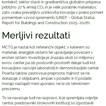
kontekst: sektor stavb in gradbeništva globalno prispeva
približno 37 % emisij CO₂ in je velik porabnik materialov,
zato vsaka preverljivo učinkovita inovacija v praksi pomeni
pomemben vzvod sprememb (UNEP – Global Status
Report for Buildings and Construction 2025–2026).
Merljivi rezultati
MCTG je nastal kot referenčni objekt, v katerem so
materiali, energijski sistemi ter upravljanje povezani v
enoten sistem. Investicija je znašala okoli 10 milijonov
evrov, center pa ob poslovnih prostorih deluje tudi kot
inovacijsko-razvojni laboratorij in demonstracijski center.
Poanta takšne zasnove je preprosta: trajnost se ne
dokazuje z obljubami, ampak s podatki, in ti podatki
morajo nastajati med uporabo, ne le ob tehničnem
prevzemu.
To se navezuje tudi na razpravo, ki je spremljala odprtje
centra: predstavniki strokovnih institucij so izpostavili