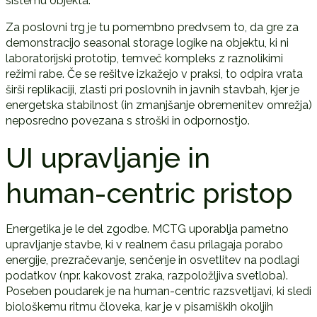
sistemu objekta.
Za poslovni trg je tu pomembno predvsem to, da gre za
demonstracijo seasonal storage logike na objektu, ki ni
laboratorijski prototip, temveč kompleks z raznolikimi
režimi rabe. Če se rešitve izkažejo v praksi, to odpira vrata
širši replikaciji, zlasti pri poslovnih in javnih stavbah, kjer je
energetska stabilnost (in zmanjšanje obremenitev omrežja)
neposredno povezana s stroški in odpornostjo.
UI upravljanje in
human-centric pristop
Energetika je le del zgodbe. MCTG uporablja pametno
upravljanje stavbe, ki v realnem času prilagaja porabo
energije, prezračevanje, senčenje in osvetlitev na podlagi
podatkov (npr. kakovost zraka, razpoložljiva svetloba).
Poseben poudarek je na human-centric razsvetljavi, ki sledi
biološkemu ritmu človeka, kar je v pisarniških okoljih