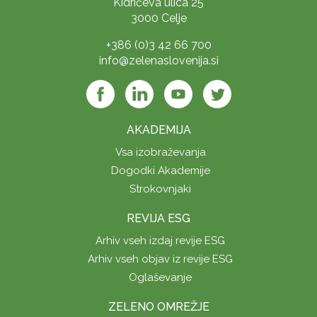
Kidričeva ulica 25
3000 Celje
+386 (0)3 42 66 700
info@zelenaslovenija.si
AKADEMIJA
Vsa izobraževanja
Dogodki Akademije
Strokovnjaki
REVIJA ESG
Arhiv vseh izdaj revije ESG
Arhiv vseh objav iz revije ESG
Oglaševanje
ZELENO OMREŽJE