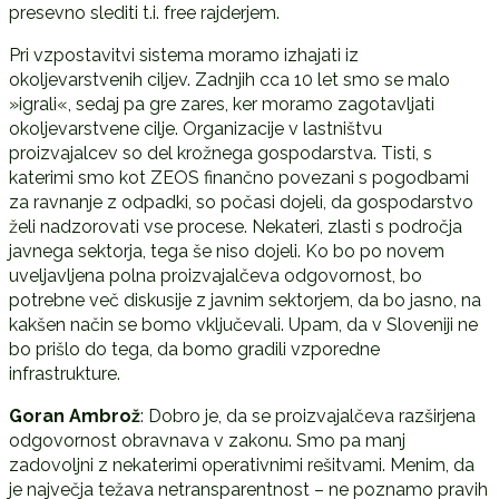
presevno slediti t.i. free rajderjem.
Pri vzpostavitvi sistema moramo izhajati iz
okoljevarstvenih ciljev. Zadnjih cca 10 let smo se malo
»igrali«, sedaj pa gre zares, ker moramo zagotavljati
okoljevarstvene cilje. Organizacije v lastništvu
proizvajalcev so del krožnega gospodarstva. Tisti, s
katerimi smo kot ZEOS finančno povezani s pogodbami
za ravnanje z odpadki, so počasi dojeli, da gospodarstvo
želi nadzorovati vse procese. Nekateri, zlasti s področja
javnega sektorja, tega še niso dojeli. Ko bo po novem
uveljavljena polna proizvajalčeva odgovornost, bo
potrebne več diskusije z javnim sektorjem, da bo jasno, na
kakšen način se bomo vključevali. Upam, da v Sloveniji ne
bo prišlo do tega, da bomo gradili vzporedne
infrastrukture.
Goran Ambrož
: Dobro je, da se proizvajalčeva razširjena
odgovornost obravnava v zakonu. Smo pa manj
zadovoljni z nekaterimi operativnimi rešitvami. Menim, da
je največja težava netransparentnost – ne poznamo pravih