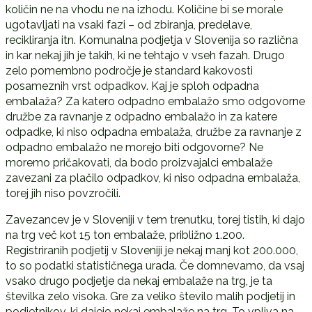
količin ne na vhodu ne na izhodu. Količine bi se morale
ugotavljati na vsaki fazi – od zbiranja, predelave,
recikliranja itn. Komunalna podjetja v Slovenija so različna
in kar nekaj jih je takih, ki ne tehtajo v vseh fazah. Drugo
zelo pomembno področje je standard kakovosti
posameznih vrst odpadkov. Kaj je sploh odpadna
embalaža? Za katero odpadno embalažo smo odgovorne
družbe za ravnanje z odpadno embalažo in za katere
odpadke, ki niso odpadna embalaža, družbe za ravnanje z
odpadno embalažo ne morejo biti odgovorne? Ne
moremo pričakovati, da bodo proizvajalci embalaže
zavezani za plačilo odpadkov, ki niso odpadna embalaža,
torej jih niso povzročili.
Zavezancev je v Sloveniji v tem trenutku, torej tistih, ki dajo
na trg več kot 15 ton embalaže, približno 1.200.
Registriranih podjetij v Sloveniji je nekaj manj kot 200.000,
to so podatki statističnega urada. Če domnevamo, da vsaj
vsako drugo podjetje da nekaj embalaže na trg, je ta
številka zelo visoka. Gre za veliko število malih podjetij in
podjetnikov, ki dajejo nekaj embalaže na trg. To vpliva na