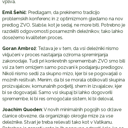
vpliva.
Emil Šehič
: Predlagam, da prekinemo tradicijo
problemskih konferenc in z optimizmom gledamo na nov
predlog ZVO. Slabše, kot je sedaj, ne more biti. Potrebno je
razdeliti odgovornosti posameznih deležnikov, tako lahko
dosežemo kvaliteten proces.
Goran Ambrož
: Težava je v tem, da vsi deležniki nismo
vključeni v proces nastajanja oziroma spreminjanja
zakonodaje. Tudi pri konkretnih spremembah ZVO smo bili
vsi za tem omizjem samo pozvani k podajanju predlogov.
Nikoli nismo sedli za skupno mizo, kjer bi se pogovarjali o
možnih rešitvah. Menim, da bi se morala oblikovati skupina
proizvajalcev, komunalnih podjetij, shem in izvajalcev, kjer
bi se dogovarjali. Samo vsi skupaj bi lahko dogovorili
spremembe, ki bi res omogočale sistem, ki bi deloval.
Joachim Quoden
: V novih minimalnih pogojih so države
članice obvezne, da organizirajo okrogle mize za vse
deležnike. Stvari je treba reševati tako kot v Vatikanu.