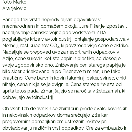
foto Marko
Aranjelovic
Panogo teži vrsta nepredvidljivih dejavnikov v
mednarodnem in domačem okolju. Jure Fišer je izpostavil
nadaljevanje carinske vojne pod vodstvom ZDA,
poglabljanje krize v avtoindustriji, ohlajanje gospodarstva v
Nemčiji, rast kuponov CO₂, ki povzroča višje cene elektrike.
Nadaljuje se prepoved uvoza nesortiranih odpadkov v
Azijo, cene surovin, kot sta papir in plastika, so dosegle
svoje zgodovinsko dno. Zniževanje cen starega papirja je
bilo sicer pričakovano, a po Fišerjevem mnenju ne tako
drastično. Cene barvnih kovin (aluminij, baker, svinec, cink)
nihajo, cena niklja se je dvignila. Cena starega železa od
aprila letos pada. Zmanjšujejo se naročila v železarnah, ki
dobavljajo avtoindustriji.
Ob vseh teh dejavnikih se zbiralci in predelovalci kovinskih
in nekovinskih odpadkov doma srečujejo z že kar
pregovornim pomanjkanjem ustreznih rešitev pri
obvladovanju različnih vrst odpadkov. Gre za embalažo in