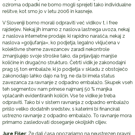
oziroma odpadki ne bomo mogli sprejeti tako individualne
rešitve, kot smo jo v letu 2006 in kasneje.
V Sloveniji bomo morali odpraviti več vidikov t. i free
rajderjev. Nekaj jih imamo z naslova lastnega uvoza, nekaj
z naslova internetne prodaje, ki rapidno narašča, nekaj z
naslova »goljufanja«, ko podjetja, legalno vključena v
kolektivne sheme zavezancev zaradi nekontrole
zmanjšujejo svoje stroške tako, da prijavljajo manjše
količine in drugačno strukturo. Četrti vidik je zakonodajni
prag 15 ton embalaže, ki jo podjetja v skladu z obstoječo
zakonodajo lahko dajo na trg, ne da bi imela status
zavezanca za ravnanje z odpadno embalažo. Skupek vseh
teh segmentov nam prinese najmanj 50 % manjka
vplačanih evidentiranih količin. Vse te vidike je treba
odpraviti. Tako bi v sistem ravnanja z odpadno embalažo
prišlo veliko dodatnih sredstev, s katerimi bi financirali
ustrezno ravnanje z odpadno embalažo. To ravnanje mora
primarno zasledovati doseganje okoljskih ciljev.
Jure Fišer
: Že dalj časa opozarjamo na neustrezen pravni