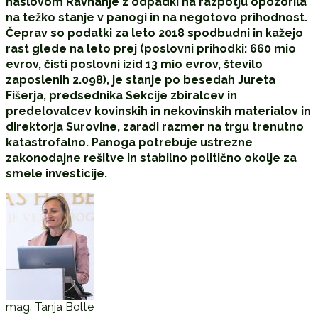
naslovom Ravnanje z odpadki na razpotju opozorila
na težko stanje v panogi in na negotovo prihodnost.
Čeprav so podatki za leto 2018 spodbudni in kažejo
rast glede na leto prej (poslovni prihodki: 660 mio
evrov, čisti poslovni izid 13 mio evrov, število
zaposlenih 2.098), je stanje po besedah Jureta
Fišerja, predsednika Sekcije zbiralcev in
predelovalcev kovinskih in nekovinskih materialov in
direktorja Surovine, zaradi razmer na trgu trenutno
katastrofalno. Panoga potrebuje ustrezne
zakonodajne rešitve in stabilno politično okolje za
smele investicije.
mag. Tanja Bolte