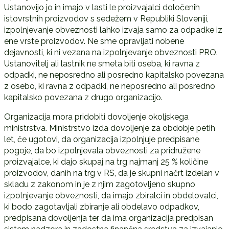
Ustanovijo jo in imajo v lasti le proizvajalci določenih
istovrstnih proizvodov s sedežem v Republiki Sloveniji,
izpolnjevanje obveznosti lahko izvaja samo za odpadke iz
ene vrste proizvodov. Ne sme opravljati nobene
dejavnosti, ki ni vezana na izpolnjevanje obveznosti PRO.
Ustanovitelj ali lastnik ne smeta biti oseba, ki ravna z
odpadki, ne neposredno ali posredno kapitalsko povezana
z osebo, ki ravna z odpadki, ne neposredno ali posredno
kapitalsko povezana z drugo organizacijo.
Organizacija mora pridobiti dovoljenje okoljskega
ministrstva. Ministrstvo izda dovoljenje za obdobje petih
let, če ugotovi, da organizacija izpolnjuje predpisane
pogoje, da bo izpolnjevala obveznosti za pridružene
proizvajalce, ki dajo skupaj na trg najmanj 25 % količine
proizvodov, danih na trg v RS, da je skupni načrt izdelan v
skladu z zakonom in je z njim zagotovljeno skupno
izpolnjevanje obveznosti, da imajo zbiralci in obdelovalci,
ki bodo zagotavljali zbiranje ali obdelavo odpadkov,
predpisana dovoljenja ter da ima organizacija predpisan