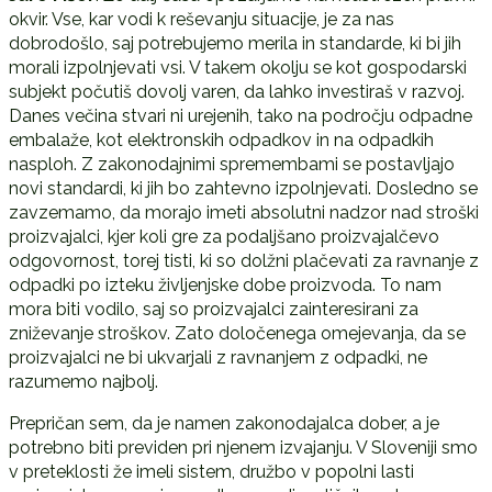
okvir. Vse, kar vodi k reševanju situacije, je za nas
dobrodošlo, saj potrebujemo merila in standarde, ki bi jih
morali izpolnjevati vsi. V takem okolju se kot gospodarski
subjekt počutiš dovolj varen, da lahko investiraš v razvoj.
Danes večina stvari ni urejenih, tako na področju odpadne
embalaže, kot elektronskih odpadkov in na odpadkih
nasploh. Z zakonodajnimi spremembami se postavljajo
novi standardi, ki jih bo zahtevno izpolnjevati. Dosledno se
zavzemamo, da morajo imeti absolutni nadzor nad stroški
proizvajalci, kjer koli gre za podaljšano proizvajalčevo
odgovornost, torej tisti, ki so dolžni plačevati za ravnanje z
odpadki po izteku življenjske dobe proizvoda. To nam
mora biti vodilo, saj so proizvajalci zainteresirani za
zniževanje stroškov. Zato določenega omejevanja, da se
proizvajalci ne bi ukvarjali z ravnanjem z odpadki, ne
razumemo najbolj.
Prepričan sem, da je namen zakonodajalca dober, a je
potrebno biti previden pri njenem izvajanju. V Sloveniji smo
v preteklosti že imeli sistem, družbo v popolni lasti