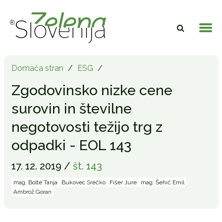
Domača stran
/
ESG
/
Zgodovinsko nizke cene
surovin in številne
negotovosti težijo trg z
odpadki - EOL 143
17. 12. 2019 /
št. 143
mag. Bolte Tanja
Bukovec Srečko
Fišer Jure
mag. Šehič Emil
Ambrož Goran