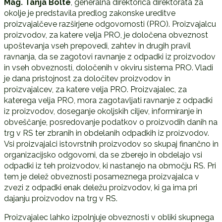
Mag. Tanja Bolte
, generalna direktorica direktorata za
okolje je predstavila predlog zakonske ureditve
proizvajalčeve razširjene odgovornosti (PRO). Proizvajalcu
proizvodov, za katere velja PRO, je določena obveznost
upoštevanja vseh prepovedi, zahtev in drugih pravil
ravnanja, da se zagotovi ravnanje z odpadki iz proizvodov
in vseh obveznosti, določenih v okviru sistema PRO. Vladi
je dana pristojnost za določitev proizvodov in
proizvajalcev, za katere velja PRO. Proizvajalec, za
katerega velja PRO, mora zagotavljati ravnanje z odpadki
iz proizvodov, doseganje okoljskih ciljev, informiranje in
obveščanje, posredovanje podatkov o proizvodih danih na
trg v RS ter zbranih in obdelanih odpadkih iz proizvodov.
Vsi proizvajalci istovrstnih proizvodov so skupaj finančno in
organizacijsko odgovorni, da se zberejo in obdelajo vsi
odpadki iz teh proizvodov, ki nastanejo na območju RS. Pri
tem je delež obveznosti posameznega proizvajalca v
zvezi z odpadki enak deležu proizvodov, ki ga ima pri
dajanju proizvodov na trg v RS.
Proizvajalec lahko izpolnjuje obveznosti v obliki skupnega