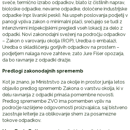
sveče, termično izrabo odpadkov, blato iz čistilnih naprav,
biološke odpadke, nevarne odpadke, določene industrijske
odpadke (npr. livarski peski). Na uspeh poslovanja podjetij v
panogi vpliva zakon o minimalni plači, srečujejo se tudi z
intenzivnimi inšpekcijskimi pregledi vseh lokacij za delo z
odpadki. Novi zakonodajni sveženj na področju odpadkov
– Zakon o varovanju okolja (ROP), Uredba o embalaži,
Uredba o skladiščenju gorljivih odpadkov na prostem –
podjetjem nalaga nove zahteve, zato Jure Fišer opozarja,
da bo ravnanje z odpadki dražje.
Predlogi zakonodajnih sprememb
Kot je znano, je Ministrstvo za okolje in prostor junija letos
objavilo predlog sprememb Zakona o varstvu okolja, ki v
delu ravnanja z odpadki prinaša pomembne novosti.
Predlog spremembe ZVO ima pomemben vpliv na
področje razširjene odgovornosti proizvajalca, saj bistveno
zaostruje kriterije za oblikovanje shem za posamezne
tokove odpadkov.