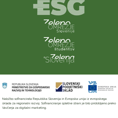
Naložbo sofinancirata Republika Slovenija in Evropska unija iz evropskega
sklada za regionalni razvoj. Sofinanciranje spletne strani je bilo pridobljeno preko
Vavčerja za digitalni marketing.