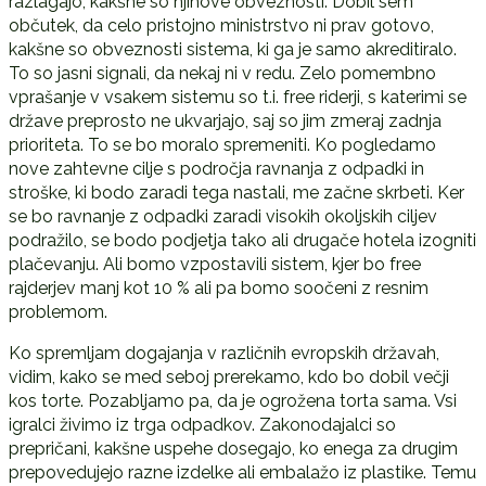
razlagajo, kakšne so njihove obveznosti. Dobil sem
občutek, da celo pristojno ministrstvo ni prav gotovo,
kakšne so obveznosti sistema, ki ga je samo akreditiralo.
To so jasni signali, da nekaj ni v redu. Zelo pomembno
vprašanje v vsakem sistemu so t.i. free riderji, s katerimi se
države preprosto ne ukvarjajo, saj so jim zmeraj zadnja
prioriteta. To se bo moralo spremeniti. Ko pogledamo
nove zahtevne cilje s področja ravnanja z odpadki in
stroške, ki bodo zaradi tega nastali, me začne skrbeti. Ker
se bo ravnanje z odpadki zaradi visokih okoljskih ciljev
podražilo, se bodo podjetja tako ali drugače hotela izogniti
plačevanju. Ali bomo vzpostavili sistem, kjer bo free
rajderjev manj kot 10 % ali pa bomo soočeni z resnim
problemom.
Ko spremljam dogajanja v različnih evropskih državah,
vidim, kako se med seboj prerekamo, kdo bo dobil večji
kos torte. Pozabljamo pa, da je ogrožena torta sama. Vsi
igralci živimo iz trga odpadkov. Zakonodajalci so
prepričani, kakšne uspehe dosegajo, ko enega za drugim
prepovedujejo razne izdelke ali embalažo iz plastike. Temu