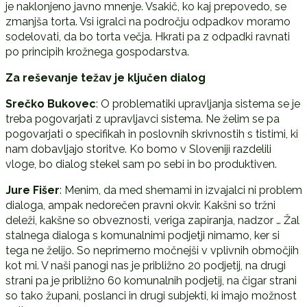
je naklonjeno javno mnenje. Vsakič, ko kaj prepovedo, se
zmanjša torta. Vsi igralci na področju odpadkov moramo
sodelovati, da bo torta večja. Hkrati pa z odpadki ravnati
po principih krožnega gospodarstva.
Za reševanje težav je ključen dialog
Srečko Bukovec
: O problematiki upravljanja sistema se je
treba pogovarjati z upravljavci sistema. Ne želim se pa
pogovarjati o specifikah in poslovnih skrivnostih s tistimi, ki
nam dobavljajo storitve. Ko bomo v Sloveniji razdelili
vloge, bo dialog stekel sam po sebi in bo produktiven.
Jure Fišer
: Menim, da med shemami in izvajalci ni problem
dialoga, ampak nedorečen pravni okvir. Kakšni so tržni
deleži, kakšne so obveznosti, veriga zapiranja, nadzor … Žal
stalnega dialoga s komunalnimi podjetji nimamo, ker si
tega ne želijo. So neprimerno močnejši v vplivnih območjih
kot mi. V naši panogi nas je približno 20 podjetij, na drugi
strani pa je približno 60 komunalnih podjetij, na čigar strani
so tako župani, poslanci in drugi subjekti, ki imajo možnost