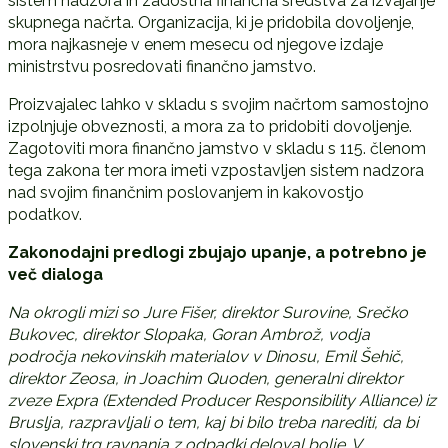
sistem nadzora in zadostna finančna sredstva za izvajanje
skupnega načrta. Organizacija, ki je pridobila dovoljenje,
mora najkasneje v enem mesecu od njegove izdaje
ministrstvu posredovati finančno jamstvo.
Proizvajalec lahko v skladu s svojim načrtom samostojno
izpolnjuje obveznosti, a mora za to pridobiti dovoljenje.
Zagotoviti mora finančno jamstvo v skladu s 115. členom
tega zakona ter mora imeti vzpostavljen sistem nadzora
nad svojim finančnim poslovanjem in kakovostjo
podatkov.
Zakonodajni predlogi zbujajo upanje, a potrebno je
več dialoga
Na okrogli mizi so Jure Fišer, direktor Surovine, Srečko
Bukovec, direktor Slopaka, Goran Ambrož, vodja
področja nekovinskih materialov v Dinosu, Emil Šehič,
direktor Zeosa, in Joachim Quoden, generalni direktor
zveze Expra (Extended Producer Responsibility Alliance) iz
Bruslja, razpravljali o tem, kaj bi bilo treba narediti, da bi
slovenski trg ravnanja z odpadki deloval bolje. V