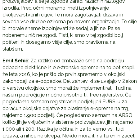
proizvajalcev, a se je zgodba zaradi različnih razlogov
izrodila. Pred očmi moramo imeti izpolnjevanje
okoljevarstvenih ciljev. Te mora zagotavljati država in
seveda vse družbe oziroma po novem organizacije. Te cilje
bi morale sheme izpolnjevati že sedaj, a jih ne. Pa se
nobenemu nič ne zgodi. Tisti, ki smo v tej zgodbi bolj
pošteni in dosegamo višje cilje, smo praviloma na
slabšem.
Emil Šehič
: Za razliko od embalaže smo na področju
odpadne električne in elektronske opreme na to pot stopili
že leta 2016, ko je prišlo do prvih sprememb v okoljski
zakonodaji za e-odpadke. Del zahtev, ki se uvajajo v Zakon
o varstvu okoljsko, smo morali že implementirati. Tudi na
našem področju je močno prisotno t.i. free rajderstvo. Če
pogledamo seznam registriranih podjetij pri FURS-u za
obračun okoljske dajatve za plasiranje e-opreme na trg,
najdemo 1.900 podjetij. Če pogledamo seznam na ARSO,
koliko jih je vključenih v sisteme proizvajalcev, jih najdemo
1.000 ali 1.200. Razlika je očitna in za to vemo vsi, tudi
država, a nihče ne ukrepa. Nekdo mora iti na teren in začeti