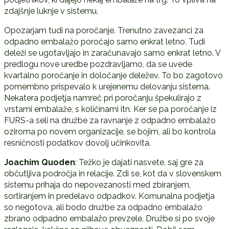
zdajšnje luknje v sistemu.
Opozarjam tudi na poročanje. Trenutno zavezanci za
odpadno embalažo poročajo samo enkrat letno. Tudi
deleži se ugotavljajo in zaračunavajo samo enkrat letno. V
predlogu nove uredbe pozdravljamo, da se uvede
kvartalno poročanje in določanje deležev. To bo zagotovo
pomembno prispevalo k urejenemu delovanju sistema.
Nekatera podjetja namreč pri poročanju špekulirajo z
vrstami embalaže, s količinami itn. Ker se pa poročanje iz
FURS-a seli na družbe za ravnanje z odpadno embalažo
oziroma po novem organizacije, se bojim, ali bo kontrola
resničnosti podatkov dovolj učinkovita.
Joachim Quoden
: Težko je dajati nasvete, saj gre za
občutljiva področja in relacije. Zdi se, kot da v slovenskem
sistemu prihaja do nepovezanosti med zbiranjem,
sortiranjem in predelavo odpadkov. Komunalna podjetja
so negotova, ali bodo družbe za odpadno embalažo
zbrano odpadno embalažo prevzele. Družbe si po svoje