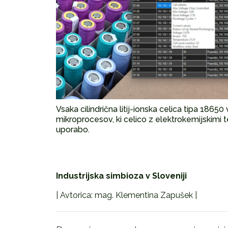
Vsaka cilindrična litij-ionska celica tipa 18
mikroprocesov, ki celico z elektrokemijskimi t
uporabo.
Industrijska simbioza v Sloveniji
| Avtorica: mag. Klementina Zapušek |