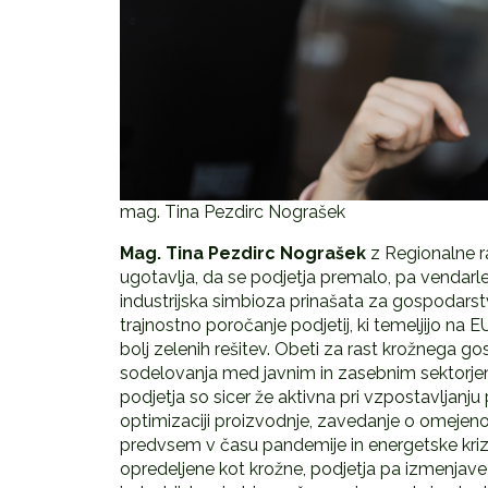
mag. Tina Pezdirc Nograšek
Mag. Tina Pezdirc Nograšek
z Regionalne r
ugotavlja, da se podjetja premalo, pa vendarle 
industrijska simbioza prinašata za gospodarst
trajnostno poročanje podjetij, ki temeljijo na 
bolj zelenih rešitev. Obeti za rast krožnega g
sodelovanja med javnim in zasebnim sektorjem 
podjetja so sicer že aktivna pri vzpostavljanju
optimizaciji proizvodnje, zavedanje o omejenos
predvsem v času pandemije in energetske krize, 
opredeljene kot krožne, podjetja pa izmenjave 