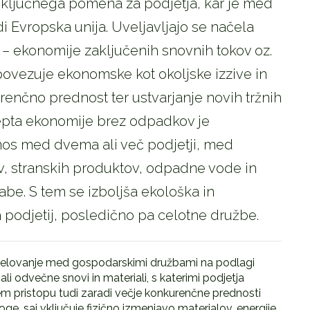
 ključnega pomena za podjetja, kar je med
i Evropska unija. Uveljavljajo se načela
 ekonomije zaključenih snovnih tokov oz.
povezuje ekonomske kot okoljske izzive in
renčno prednost ter ustvarjanje novih tržnih
cepta ekonomije brez odpadkov je
nos med dvema ali več podjetji, med
, stranskih produktov, odpadne vode in
e. S tem se izboljša ekološka in
podjetij, posledično pa celotne družbe.
sodelovanje med gospodarskimi družbami na podlagi
a ali odvečne snovi in materiali, s katerimi podjetja
nem pristopu tudi zaradi večje konkurenčne prednosti
e, saj vključuje fizično izmenjavo materialov, energije,