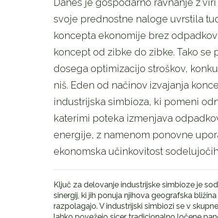
Danes je gospodarno ravnanje z viri
svoje prednostne naloge uvrstila tud
koncepta ekonomije brez odpadkov –
koncept od zibke do zibke. Tako se 
dosega optimizacijo stroškov, konku
niš. Eden od načinov izvajanja kon
industrijska simbioza, ki pomeni od
katerimi poteka izmenjava odpadkov
energije, z namenom ponovne uporab
ekonomska učinkovitost sodelujočih 
Ključ za delovanje industrijske simbioze je 
sinergij, ki jih ponuja njihova geografska bližin
razpolagajo. V industrijski simbiozi se v skup
lahko povežejo sicer tradicionalno ločene panog