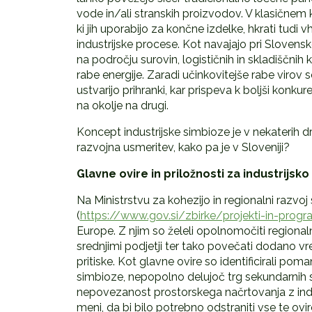
vode in/ali stranskih proizvodov. V klasičnem k
ki jih uporabijo za končne izdelke, hkrati tudi
industrijske procese. Kot navajajo pri Slovensk
na področju surovin, logističnih in skladiščnih 
rabe energije. Zaradi učinkovitejše rabe virov se 
ustvarijo prihranki, kar prispeva k boljši konkur
na okolje na drugi.
Koncept industrijske simbioze je v nekaterih 
razvojna usmeritev, kako pa je v Sloveniji?
Glavne ovire in priložnosti za industrijsk
Na Ministrstvu za kohezijo in regionalni razvoj s
(
https://www.gov.si/zbirke/projekti-in-prog
Europe. Z njim so želeli opolnomočiti regionaln
srednjimi podjetji ter tako povečati dodano vr
pritiske. Kot glavne ovire so identificirali pom
simbioze, nepopolno delujoč trg sekundarnih 
nepovezanost prostorskega načrtovanja z indu
meni, da bi bilo potrebno odstraniti vse te ovi