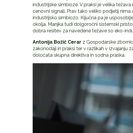
industrijske simbioze. V praksi je velika težava
cenovni signali. Prav tako veliko podjetij nima
industrijsko simbiozo. Ključna pa je usposob
okolja. Manjka tudi dolgoročni sistemski pristo
dobra rešitev za navedene težave so eko-industr
Antonija Boži
č
Cerar
z Gospodarske zbornice 
zakonodaji in praksi ter v razlikah v izvajanju
določata skupna direktiva in sodna praska.