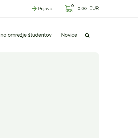
0
0,00
EUR
Prijava
no omrežje študentov
Novice