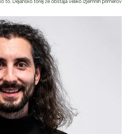
ko to. Dejansko torej že obstaja veliko izjemnih primerov