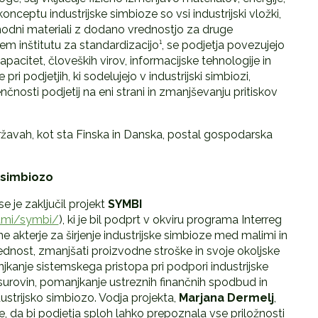
onceptu industrijske simbioze so vsi industrijski vložki,
 vhodni materiali z dodano vrednostjo za druge
em inštitutu za standardizacijo¹, se podjetja povezujejo
kapacitet, človeških virov, informacijske tehnologije in
pri podjetjih, ki sodelujejo v industrijski simbiozi,
enčnosti podjetij na eni strani in zmanjševanju pritiskov
državah, kot sta Finska in Danska, postal gospodarska
o simbiozo
e je zaključil projekt
SYMBI
rami/symbi/
), ki je bil podprt v okviru programa Interreg
e akterje za širjenje industrijske simbioze med malimi in
ednost, zmanjšati proizvodne stroške in svoje okoljske
anjkanje sistemskega pristopa pri podpori industrijske
surovin, pomanjkanje ustreznih finančnih spodbud in
strijsko simbiozo. Vodja projekta,
Marjana Dermelj
,
re, da bi podjetja sploh lahko prepoznala vse priložnosti