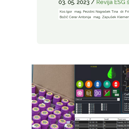
03. 05. 2023 /
Revija ESG š
Kos Igor
mag. Pezdirc Nograšek Tina
dr. Fr
Božič Cerar Antonija
mag. Zapušek Klemen