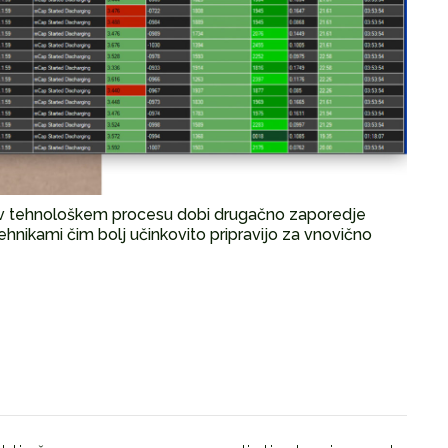
650 v tehnološkem procesu dobi drugačno zaporedje
ehnikami čim bolj učinkovito pripravijo za vnovično