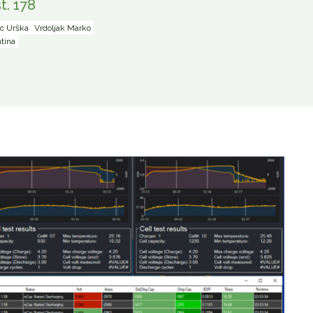
t. 178
ic Urška
Vrdoljak Marko
tina