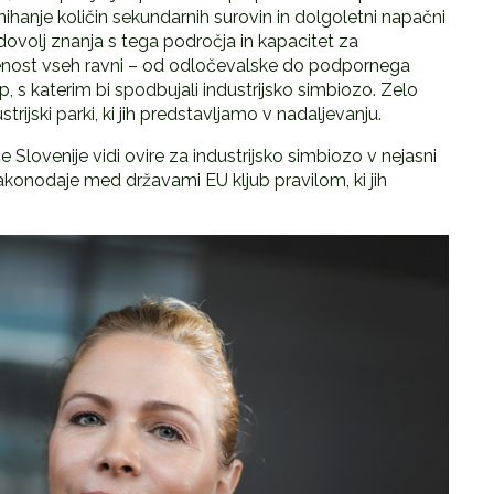
 nihanje količin sekundarnih surovin in dolgoletni napačni
 dovolj znanja s tega področja in kapacitet za
ljenost vseh ravni – od odločevalske do podpornega
p, s katerim bi spodbujali industrijsko simbiozo. Zelo
ijski parki, ki jih predstavljamo v nadaljevanju.
Slovenije vidi ovire za industrijsko simbiozo v nejasni
 zakonodaje med državami EU kljub pravilom, ki jih