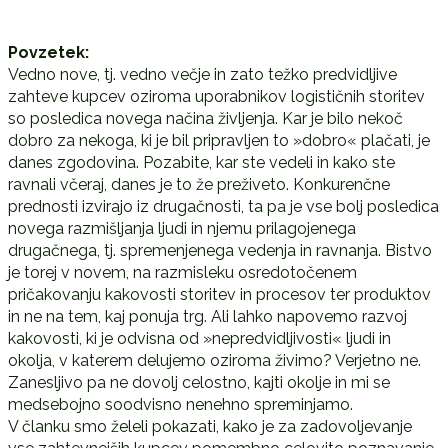
Povzetek:
Vedno nove, tj. vedno večje in zato težko predvidljive
zahteve kupcev oziroma uporabnikov logističnih storitev
so posledica novega načina življenja. Kar je bilo nekoč
dobro za nekoga, ki je bil pripravljen to »dobro« plačati, je
danes zgodovina. Pozabite, kar ste vedeli in kako ste
ravnali včeraj, danes je to že preživeto. Konkurenčne
prednosti izvirajo iz drugačnosti, ta pa je vse bolj posledica
novega razmišljanja ljudi in njemu prilagojenega
drugačnega, tj. spremenjenega vedenja in ravnanja. Bistvo
je torej v novem, na razmisleku osredotočenem
pričakovanju kakovosti storitev in procesov ter produktov
in ne na tem, kaj ponuja trg. Ali lahko napovemo razvoj
kakovosti, ki je odvisna od »nepredvidljivosti« ljudi in
okolja, v katerem delujemo oziroma živimo? Verjetno ne.
Zanesljivo pa ne dovolj celostno, kajti okolje in mi se
medsebojno soodvisno nenehno spreminjamo.
V članku smo želeli pokazati, kako je za zadovoljevanje