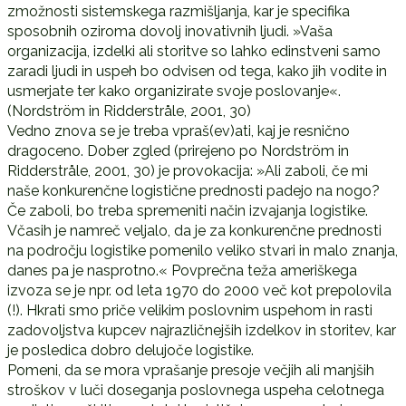
zmožnosti sistemskega razmišljanja, kar je specifika
sposobnih oziroma dovolj inovativnih ljudi. »Vaša
organizacija, izdelki ali storitve so lahko edinstveni samo
zaradi ljudi in uspeh bo odvisen od tega, kako jih vodite in
usmerjate ter kako organizirate svoje poslovanje«.
(Nordström in Ridderstråle, 2001, 30)
Vedno znova se je treba vpraš(ev)ati, kaj je resnično
dragoceno. Dober zgled (prirejeno po Nordström in
Ridderstråle, 2001, 30) je provokacija: »Ali zaboli, če mi
naše konkurenčne logistične prednosti padejo na nogo?
Če zaboli, bo treba spremeniti način izvajanja logistike.
Včasih je namreč veljalo, da je za konkurenčne prednosti
na področju logistike pomenilo veliko stvari in malo znanja,
danes pa je nasprotno.« Povprečna teža ameriškega
izvoza se je npr. od leta 1970 do 2000 več kot prepolovila
(!). Hkrati smo priče velikim poslovnim uspehom in rasti
zadovoljstva kupcev najrazličnejših izdelkov in storitev, kar
je posledica dobro delujoče logistike.
Pomeni, da se mora vprašanje presoje večjih ali manjših
stroškov v luči doseganja poslovnega uspeha celotnega