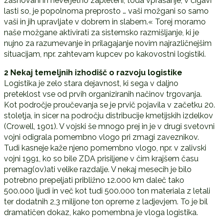
zasnovani in neverjetno zapleteni, toda vprašanje, v čigavi
lasti so, je popolnoma preprosto … vaši možgani so samo
vaši in jih upravljate v dobrem in slabem.« Torej moramo
naše možgane aktivirati za sistemsko razmišljanje, ki je
nujno za razumevanje in prilagajanje novim najrazličnejšim
situacijam, npr. zahtevam kupcev po kakovostni logistiki.
2 Nekaj temeljnih izhodišč o razvoju logistike
Logistika je zelo stara dejavnost, ki sega v daljno
preteklost vse od prvih organiziranih načinov trgovanja.
Kot področje proučevanja se je prvič pojavila v začetku 20.
stoletja, in sicer na področju distribucije kmetijskih izdelkov
(Crowell, 1901). V vojski še mnogo prej in je v drugi svetovni
vojni odigrala pomembno vlogo pri zmagi zaveznikov.
Tudi kasneje kaže njeno pomembno vlogo, npr. v zalivski
vojni 1991, ko so bile ZDA prisiljene v čim krajšem času
premag(ov)ati velike razdalje. V nekaj mesecih je bilo
potrebno prepeljati približno 12.000 km daleč tako
500.000 ljudi in več kot tudi 500.000 ton materiala z letali
ter dodatnih 2,3 milijone ton opreme z ladjevjem. To je bil
dramatičen dokaz, kako pomembna je vloga logistika.