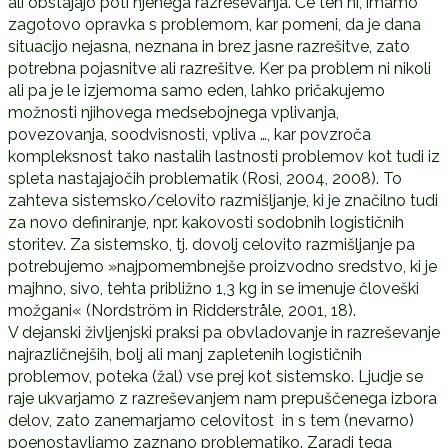
ali obstajajo poti njenega razreševanja. Če teh ni, imamo
zagotovo opravka s problemom, kar pomeni, da je dana
situacijo nejasna, neznana in brez jasne razrešitve, zato
potrebna pojasnitve ali razrešitve. Ker pa problem ni nikoli
ali pa je le izjemoma samo eden, lahko pričakujemo
možnosti njihovega medsebojnega vplivanja,
povezovanja, soodvisnosti, vpliva …, kar povzroča
kompleksnost tako nastalih lastnosti problemov kot tudi iz
spleta nastajajočih problematik (Rosi, 2004, 2008). To
zahteva sistemsko/celovito razmišljanje, ki je značilno tudi
za novo definiranje, npr. kakovosti sodobnih logističnih
storitev. Za sistemsko, tj. dovolj celovito razmišljanje pa
potrebujemo »najpomembnejše proizvodno sredstvo, ki je
majhno, sivo, tehta približno 1,3 kg in se imenuje človeški
možgani« (Nordström in Ridderstråle, 2001, 18).
V dejanski življenjski praksi pa obvladovanje in razreševanje
najrazličnejših, bolj ali manj zapletenih logističnih
problemov, poteka (žal) vse prej kot sistemsko. Ljudje se
raje ukvarjamo z razreševanjem nam prepuščenega izbora
delov, zato zanemarjamo celovitost in s tem (nevarno)
poenostavljamo zaznano problematiko. Zaradi tega