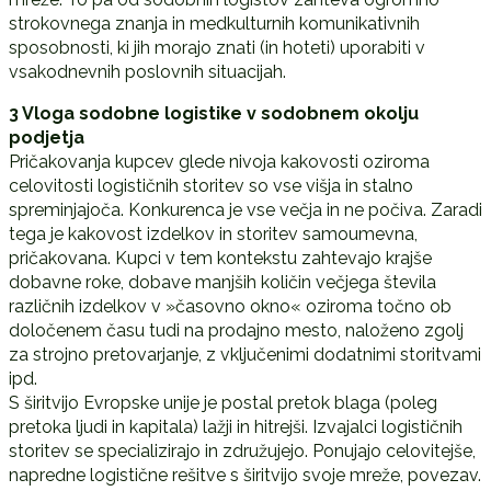
strokovnega znanja in medkulturnih komunikativnih
sposobnosti, ki jih morajo znati (in hoteti) uporabiti v
vsakodnevnih poslovnih situacijah.
3 Vloga sodobne logistike v sodobnem okolju
podjetja
Pričakovanja kupcev glede nivoja kakovosti oziroma
celovitosti logističnih storitev so vse višja in stalno
spreminjajoča. Konkurenca je vse večja in ne počiva. Zaradi
tega je kakovost izdelkov in storitev samoumevna,
pričakovana. Kupci v tem kontekstu zahtevajo krajše
dobavne roke, dobave manjših količin večjega števila
različnih izdelkov v »časovno okno« oziroma točno ob
določenem času tudi na prodajno mesto, naloženo zgolj
za strojno pretovarjanje, z vključenimi dodatnimi storitvami
ipd.
S širitvijo Evropske unije je postal pretok blaga (poleg
pretoka ljudi in kapitala) lažji in hitrejši. Izvajalci logističnih
storitev se specializirajo in združujejo. Ponujajo celovitejše,
napredne logistične rešitve s širitvijo svoje mreže, povezav.