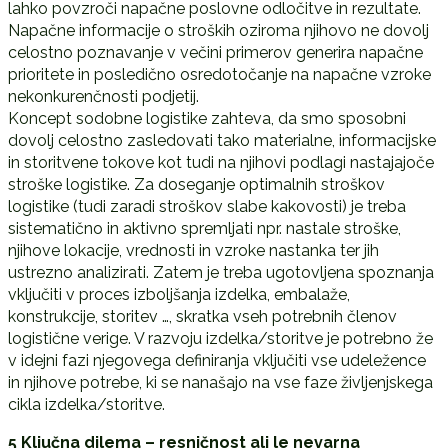
lahko povzroči napačne poslovne odločitve in rezultate.
Napačne informacije o stroških oziroma njihovo ne dovolj
celostno poznavanje v večini primerov generira napačne
prioritete in posledično osredotočanje na napačne vzroke
nekonkurenčnosti podjetij.
Koncept sodobne logistike zahteva, da smo sposobni
dovolj celostno zasledovati tako materialne, informacijske
in storitvene tokove kot tudi na njihovi podlagi nastajajoče
stroške logistike. Za doseganje optimalnih stroškov
logistike (tudi zaradi stroškov slabe kakovosti) je treba
sistematično in aktivno spremljati npr. nastale stroške,
njihove lokacije, vrednosti in vzroke nastanka ter jih
ustrezno analizirati. Zatem je treba ugotovljena spoznanja
vključiti v proces izboljšanja izdelka, embalaže,
konstrukcije, storitev …, skratka vseh potrebnih členov
logistične verige. V razvoju izdelka/storitve je potrebno že
v idejni fazi njegovega definiranja vključiti vse udeležence
in njihove potrebe, ki se nanašajo na vse faze življenjskega
cikla izdelka/storitve.
5 Ključna dilema – resničnost ali le nevarna