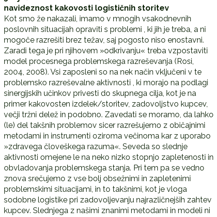
navideznost kakovosti logističnih storitev
Kot smo že nakazali, imamo v mnogih vsakodnevnih
poslovnih situacijah opraviti s problemi , ki jih je treba, a ni
mogoče razrešiti brez težav, saj pogosto niso enostavni.
Zaradi tega je pri njihovem »odkrivanju« treba vzpostaviti
model procesnega problemskega razreševanja (Rosi,
2004, 2008). Vsi zaposleni so na nek način vključeni v te
problemsko razreševalne aktivnosti , ki morajo na podlagi
sinergijskih učinkov privesti do skupnega cilja, kot je na
primer kakovosten izdelek/storitev, zadovoljstvo kupcev,
večji tržni delež in podobno. Zavedati se moramo, da lahko
(le) del takšnih problemov sicer razrešujemo z običajnimi
metodami in instrumenti oziroma večinoma kar z uporabo
»zdravega človeškega razuma«. Seveda so slednje
aktivnosti omejene le na neko nizko stopnjo zapletenosti in
obvladovanja problemskega stanja. Pri tem pa se vedno
znova srečujemo z vse bolj obsežnimi in zapletenimi
problemskimi situacijami, in to takšnimi, kot je vloga
sodobne logistike pri zadovoljevanju najrazličnejših zahtev
kupcev. Slednjega z našimi znanimi metodami in modeli ni