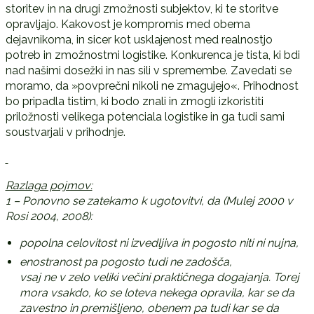
storitev in na drugi zmožnosti subjektov, ki te storitve
opravljajo. Kakovost je kompromis med obema
dejavnikoma, in sicer kot usklajenost med realnostjo
potreb in zmožnostmi logistike. Konkurenca je tista, ki bdi
nad našimi dosežki in nas sili v spremembe. Zavedati se
moramo, da »povprečni nikoli ne zmagujejo«. Prihodnost
bo pripadla tistim, ki bodo znali in zmogli izkoristiti
priložnosti velikega potenciala logistike in ga tudi sami
soustvarjali v prihodnje.
Razlaga pojmov:
1 – Ponovno se zatekamo k ugotovitvi, da (Mulej 2000 v
Rosi 2004, 2008):
popolna celovitost ni izvedljiva in pogosto niti ni nujna,
enostranost pa pogosto tudi ne zadošča,
vsaj ne v zelo veliki večini praktičnega dogajanja. Torej
mora vsakdo, ko se loteva nekega opravila, kar se da
zavestno in premišljeno, obenem pa tudi kar se da