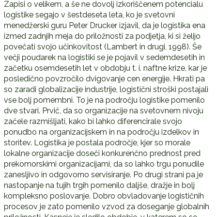
Zapisi o velikem, a še ne dovolj izkoriščenem potencialu
logistike segajo v šestdeseta leta, ko je svetovni
menedžerski guru Peter Drucker izjavil, da je logistika ena
izmed zadnjih meja do priložnosti za podjetja, ki si želijo
povečati svojo učinkovitost (Lambert in drugi, 1998). Še
večji poudarek na logistiki se je pojavil v sedemdesetih in
začetku osemdesetih let v obdobju t. i. naftne krize, kar je
posledično povzročilo dvigovanje cen energije. Hkrati pa
so zaradi globalizacije industrije, logistični stroški postajali
vse bolj pomembni. To je na področju logistike pomenilo
dve stvari. Prvič, da so organizacije na svetovnem nivoju
začele razmišljati, kako bi lahko diferencirale svojo
ponudbo na organizacijskem in na področju izdelkov in
storitev. Logistika je postala področje, kjer so morale
lokalne organizacije doseči konkurenčno prednost pred
prekomorskimi organizacijami, da so lahko trgu ponudile
zanesljivo in odgovorno servisiranje. Po drugi strani pa je
nastopanje na tujih trgih pomenilo daljše, dražje in bolj
kompleksno poslovanje. Dobro obvladovanje logističnih
procesov je zato pomenilo vzvod za doseganje globalnih