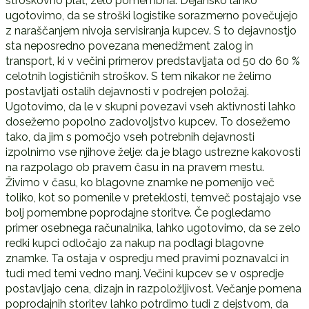
stroškovno plat, zelo pomembna. Dejansko lahko
ugotovimo, da se stroški logistike sorazmerno povečujejo
z naraščanjem nivoja servisiranja kupcev. S to dejavnostjo
sta neposredno povezana menedžment zalog in
transport, ki v večini primerov predstavljata od 50 do 60 %
celotnih logističnih stroškov. S tem nikakor ne želimo
postavljati ostalih dejavnosti v podrejen položaj.
Ugotovimo, da le v skupni povezavi vseh aktivnosti lahko
dosežemo popolno zadovoljstvo kupcev. To dosežemo
tako, da jim s pomočjo vseh potrebnih dejavnosti
izpolnimo vse njihove želje: da je blago ustrezne kakovosti
na razpolago ob pravem času in na pravem mestu.
Živimo v času, ko blagovne znamke ne pomenijo več
toliko, kot so pomenile v preteklosti, temveč postajajo vse
bolj pomembne poprodajne storitve. Če pogledamo
primer osebnega računalnika, lahko ugotovimo, da se zelo
redki kupci odločajo za nakup na podlagi blagovne
znamke. Ta ostaja v ospredju med pravimi poznavalci in
tudi med temi vedno manj. Večini kupcev se v ospredje
postavljajo cena, dizajn in razpoložljivost. Večanje pomena
poprodajnih storitev lahko potrdimo tudi z dejstvom, da