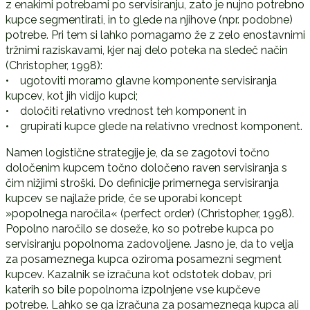
z enakimi potrebami po servisiranju, zato je nujno potrebno
kupce segmentirati, in to glede na njihove (npr. podobne)
potrebe. Pri tem si lahko pomagamo že z zelo enostavnimi
tržnimi raziskavami, kjer naj delo poteka na sledeč način
(Christopher, 1998):
• ugotoviti moramo glavne komponente servisiranja
kupcev, kot jih vidijo kupci;
• določiti relativno vrednost teh komponent in
• grupirati kupce glede na relativno vrednost komponent.
Namen logistične strategije je, da se zagotovi točno
določenim kupcem točno določeno raven servisiranja s
čim nižjimi stroški. Do definicije primernega servisiranja
kupcev se najlaže pride, če se uporabi koncept
»popolnega naročila« (perfect order) (Christopher, 1998).
Popolno naročilo se doseže, ko so potrebe kupca po
servisiranju popolnoma zadovoljene. Jasno je, da to velja
za posameznega kupca oziroma posamezni segment
kupcev. Kazalnik se izračuna kot odstotek dobav, pri
katerih so bile popolnoma izpolnjene vse kupčeve
potrebe. Lahko se ga izračuna za posameznega kupca ali