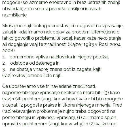
mogoče (sorazmerno enostavno in brez ustreznih znanj)
obvladati, zato smo v prvi vrsti prisiljeni inovirati
razmišljanje.
Skušajmo najti dokaj poenostavljen odgovor na vprašanje,
zakaj in kdaj imamo nek pojav za problem. Utemeljeno bi
lahko govorili o problemu le tedaj, kadar kaže neko stanje
ali dogajanje vsaj te značilnosti (Kajzer, 1983 v Rosi, 2004,
2008):
1. pomembno vpliva na človeka in njegov položaj,
2. odstopa od želenega in
3. ne obstaja vnaprej znana pot iz zagate, kajti
(raz)rešitev je treba šele najti.
Če upoštevamo vse tri navedene značilnosti,
najpomembnejše vprašanje nikakor ne more biti, (3) kako
(raz)rešiti problem (angl. know how), kakor bi bilo mogoče
sklepati iz pogoste prakse in ukoreninjenega mnenja. Pred
(raz)reševanjem problema je nujno treba odgovoriti na
pomembnejši in vplivnejši vprašanji, (1) ali imamo sploh
opraviti s problemom (angl. know why) in (2) kaj želimo