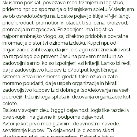
skušamo poiskati povezavo med trženjem in logistiko,
pridemo npr. do spoznanja o trženjskem spletu. V slednjem
se ob osredotočenju na izdelke pojavijo štirje »P-ji« (angl.
price, product, promotion in place), ti so: cena, proizvod,
promocija in razpečava. Pri zadnjem ima logistika
najpomembnejšo vlogo, saj direktno pridobiva povratne
informacije o storitvi oziroma izdelku. Kupci npr. od
organizacije zahtevajo, da jim je blago ustrezne kakovosti
na razpolago ob pravem času na pravem mestu in so
zadovoljni samo, ko so izpolnjeni vsi kriteriji. Lahko bi rekli,
da je zadovoljstvo kupcev izid/output logističnega
sistema. Stvari ne smemo gledati tako ozko in zato
moramo poudariti, da je uspeh organizacije in hkrati
zadovoljstvo kupcev izid dobrega (so)delovanja na vseh
področjih trženjskega spleta in delovanja organizacije kot
celote.
Ballou v svojem delu (1999) dejavnosti logistike razdeli v
dve skupini, na glavne in podporne dejavnosti.
Avtor je kot prvo med glavnimi dejavnostmi navedel
servisiranje kupcev. Ta dejavnost je, gledano skozi