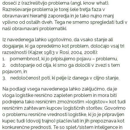
doseči z (raz)rešitvijo problema (angl. know what).
Razreševanje problema je torej šele tretja faza v
obravnavani hierarhiji zaporedja in je tako nujno manj
vplivno od ostalih dveh. Tega ne smemo spregledati tudi v
naši obravnavani problematiki.
Iz navedenega lahko ugotovimo, da vsako stanje ali
dogajanje, ki ga opredelimo kot problem, določajo vsaj tri
razsežnosti (Kajzer, 1983 v Rosi, 2004, 2008):
1. pomembnost, ki jo pripisujemo pojavu – problemu,
2. odstopanje od cilja, ki smo ga določili v zvezi s tem
pojavom, in
3. nedoločenost poti, ki pelje iz danega v ciljno stanje.
Na podlagi vsega navedenega lahko zaključimo, da je
vloga logistike resnično zapleten problem in mora biti
podrejena tako resničnim zmožnostim »logistov« kot tudi
resničnim zahtevam kupcev logističnih storitev. Govorimo
o problemu resnične vrednosti logistike, ki jo je pripravljen
kupec tudi (dovolj trajno) plač(ev)ati in jih prepoznava kot
konkurenčne prednosti. Te so splet/sistem inteligence in