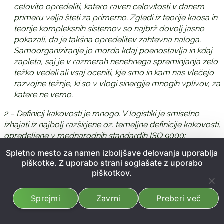
celovito opredeliti, katero raven celovitosti v danem
primeru velja šteti za primerno. Zgledi iz teorije kaosa in
teorije kompleksnih sistemov so najbrž dovolj jasno
pokazali, da je takšna opredelitev zahtevna naloga.
Samoorganiziranje jo morda kdaj poenostavlja in kdaj
zapleta, saj je v razmerah nenehnega spreminjanja zelo
težko vedeli ali vsaj oceniti, kje smo in kam nas vlečejo
razvojne težnje, ki so v vlogi sinergije mnogih vplivov, za
katere ne vemo.
2 – Definicij kakovosti je mnogo. V logistiki je smiselno
izhajati iz najbolj razširjene oz. temeljne definicije kakovosti,
opredeljene v mednarodnih standardih ISO 9000:
»Kakovost je stopnja, v kateri skupek svojstvenih
Spletno mesto za namen izboljšave delovanja uporablja
karakteristik izpolnjuje zahteve.« Po naših prepričanjih je
piškotke. Z uporabo strani soglašate z uporabo
kakovost tisto, na podlagi česar se človek odloča o npr.
piškotkov.
izbiri, naročilu, nakupu ali najemu, sodelovanju ipd.
3 – Izvor pomena logistike povezujemo s pojmi »loger«
Sprejmi
Zavrni
Preberi več
(francosko pomeni nastanitev, stanovati), »logos« (grško
pomeni pamet) in »logistikos« (grško logično razmišljati).
Danes lahko trdimo, da ni dejavnosti v našem poslovnem