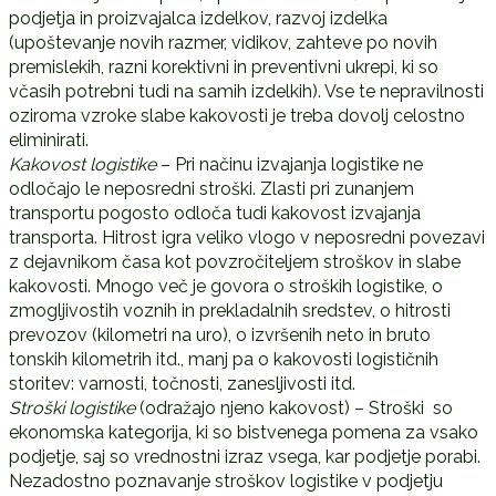
podjetja in proizvajalca izdelkov, razvoj izdelka
(upoštevanje novih razmer, vidikov, zahteve po novih
premislekih, razni korektivni in preventivni ukrepi, ki so
včasih potrebni tudi na samih izdelkih). Vse te nepravilnosti
oziroma vzroke slabe kakovosti je treba dovolj celostno
eliminirati.
Kakovost logistike
– Pri načinu izvajanja logistike ne
odločajo le neposredni stroški. Zlasti pri zunanjem
transportu pogosto odloča tudi kakovost izvajanja
transporta. Hitrost igra veliko vlogo v neposredni povezavi
z dejavnikom časa kot povzročiteljem stroškov in slabe
kakovosti. Mnogo več je govora o stroških logistike, o
zmogljivostih voznih in prekladalnih sredstev, o hitrosti
prevozov (kilometri na uro), o izvršenih neto in bruto
tonskih kilometrih itd., manj pa o kakovosti logističnih
storitev: varnosti, točnosti, zanesljivosti itd.
Stroški logistike
(odražajo njeno kakovost) – Stroški so
ekonomska kategorija, ki so bistvenega pomena za vsako
podjetje, saj so vrednostni izraz vsega, kar podjetje porabi.
Nezadostno poznavanje stroškov logistike v podjetju