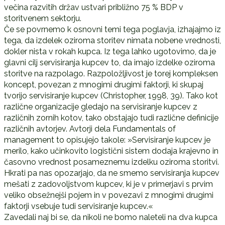
večina razvitih držav ustvari približno 75 % BDP v
storitvenem sektorju.
Če se povrnemo k osnovni temi tega poglavja, izhajajmo iz
tega, da izdelek oziroma storitev nimata nobene vrednosti,
dokler nista v rokah kupca. Iz tega lahko ugotovimo, da je
glavni cilj servisiranja kupcev to, da imajo izdelke oziroma
storitve na razpolago. Razpoložljivost je torej kompleksen
koncept, povezan z mnogimi drugimi faktorji, ki skupaj
tvorijo servisiranje kupcev (Christopher, 1998, 39). Tako kot
različne organizacije gledajo na servisiranje kupcev z
različnih zornih kotov, tako obstajajo tudi različne definicije
različnih avtorjev. Avtorji dela Fundamentals of
management to opisujejo takole: »Servisiranje kupcev je
merilo, kako učinkovito logistični sistem dodaja krajevno in
časovno vrednost posameznemu izdelku oziroma storitvi.
Hkrati pa nas opozarjajo, da ne smemo servisiranja kupcev
mešati z zadovoljstvom kupcev, ki je v primerjavi s prvim
veliko obsežnejši pojem in v povezavi z mnogimi drugimi
faktorji vsebuje tudi servisiranje kupcev.«
Zavedali naj bi se, da nikoli ne bomo naleteli na dva kupca