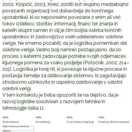
2002, Klopčič, 2003, Knez, 2008) kot skupino medsebojno
povezanih organizacij (od dobavitelja do končnega
uporabnika), ki so neposredno povezane z enim ali več
tokov izdelkov, storitev, informacij, financ ter znanja in
katerih skupni namen in cilj je čim boljša oskrba končnih
uporabnikov in zadovoljstvo vseh udeležencev oskrbne
verige. Ne smemo pozabiti, da je logistika pomemben del
oskrbne verige. Vedno bolj namreč postaja jasno, da so
procesi, s katerimi zadovoljuje potrebe svojih odjemalcev,
ključnega pomena za vsako podjetje (Potočnik, 2002, 214–
215). Logistika je torej nit, ki povezuje te ključne procese in
postavlja temelje za oblikovanje sistemov, ki zagotavljajo
stroškovno učinkovito in uspešno oskrbovanje v celotni
oskrbni verigi.
V tem kontekstu je treba opozoriti še na dejstvo, da je
razvoj logistike soodvisen z razvojem tehnike in
tehnologije (slika 1).