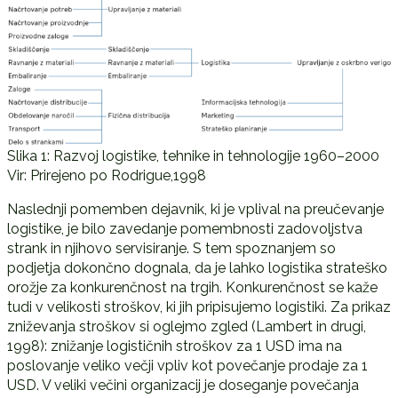
Slika 1: Razvoj logistike, tehnike in tehnologije 1960–2000
Vir: Prirejeno po Rodrigue,1998
Naslednji pomemben dejavnik, ki je vplival na preučevanje
logistike, je bilo zavedanje pomembnosti zadovoljstva
strank in njihovo servisiranje. S tem spoznanjem so
podjetja dokončno dognala, da je lahko logistika strateško
orožje za konkurenčnost na trgih. Konkurenčnost se kaže
tudi v velikosti stroškov, ki jih pripisujemo logistiki. Za prikaz
zniževanja stroškov si oglejmo zgled (Lambert in drugi,
1998): znižanje logističnih stroškov za 1 USD ima na
poslovanje veliko večji vpliv kot povečanje prodaje za 1
USD. V veliki večini organizacij je doseganje povečanja