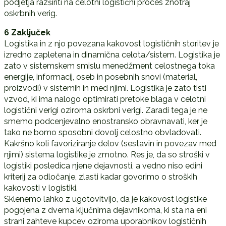
podjetja razširiti na celotni logistični proces znotraj
oskrbnih verig.
6 Zaključek
Logistika in z njo povezana kakovost logističnih storitev je
izredno zapletena in dinamična celota/sistem. Logistika je
zato v sistemskem smislu menedžment celostnega toka
energije, informacij, oseb in posebnih snovi (material,
proizvodi) v sistemih in med njimi. Logistika je zato tisti
vzvod, ki ima nalogo optimirati pretoke blaga v celotni
logistični verigi oziroma oskrbni verigi. Zaradi tega je ne
smemo podcenjevalno enostransko obravnavati, ker je
tako ne bomo sposobni dovolj celostno obvladovati.
Kakršno koli favoriziranje delov (sestavin in povezav med
njimi) sistema logistike je zmotno. Res je, da so stroški v
logistiki posledica njene dejavnosti, a vedno niso edini
kriterij za odločanje, zlasti kadar govorimo o stroških
kakovosti v logistiki.
Sklenemo lahko z ugotovitvijo, da je kakovost logistike
pogojena z dvema ključnima dejavnikoma, ki sta na eni
strani zahteve kupcev oziroma uporabnikov logističnih