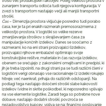
trošiti več produkcijskih faktorjev. Poleg velikosti prostora v
zunanjem transportu odloča tudi njegova konfiguracija. V
zvezi s transportom nastajajo večji ali manjši transportni
stroški.
Čas
– Dimenzija prostora vključuje posredno tudi porabo
časa, ker je ta pri enakih razmerah premosorazmerna z
velikostjo prostora. V logistiki so velike rezerve
zmanjševanja stroškov s skrajševanjem časa za
manipulacije končnih izdelkov. Danes se soočamo z
razmerami, ko na eni strani proizvajalci (izdelkov,
proizvajalci njihove embalaže) optimirajo svoje
konstrukcijske rešitve, materiale in čas razvoja izdelkov,
obenem se srečujejo z zakonskimi omejitvami in predpisi, ki
jih je treba izpolniti, na drugi strani pa se tudi različni členi v
logistični verigi obnašajo vse racionalneje (z izdelki rokujejo
hitreje, več naenkrat, prihaja do različnih odstopanj). Na
podlagi tega nastajajo določeni stroški slabe kakovosti
izdelkov (vidne in skrite poškodbe), ki neposredno vplivajo
na vse elemente logistike. Zaradi tega so potrebne nove
dobave, nastajajo dodatni stroški, povzroča se
nezadovoljstvo kupcev, vpliva se na: finančno poslovanje