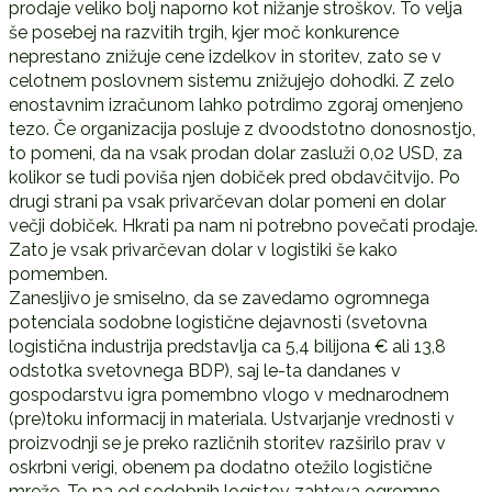
prodaje veliko bolj naporno kot nižanje stroškov. To velja
še posebej na razvitih trgih, kjer moč konkurence
neprestano znižuje cene izdelkov in storitev, zato se v
celotnem poslovnem sistemu znižujejo dohodki. Z zelo
enostavnim izračunom lahko potrdimo zgoraj omenjeno
tezo. Če organizacija posluje z dvoodstotno donosnostjo,
to pomeni, da na vsak prodan dolar zasluži 0,02 USD, za
kolikor se tudi poviša njen dobiček pred obdavčitvijo. Po
drugi strani pa vsak privarčevan dolar pomeni en dolar
večji dobiček. Hkrati pa nam ni potrebno povečati prodaje.
Zato je vsak privarčevan dolar v logistiki še kako
pomemben.
Zanesljivo je smiselno, da se zavedamo ogromnega
potenciala sodobne logistične dejavnosti (svetovna
logistična industrija predstavlja ca 5,4 bilijona € ali 13,8
odstotka svetovnega BDP), saj le-ta dandanes v
gospodarstvu igra pomembno vlogo v mednarodnem
(pre)toku informacij in materiala. Ustvarjanje vrednosti v
proizvodnji se je preko različnih storitev razširilo prav v
oskrbni verigi, obenem pa dodatno otežilo logistične
mreže. To pa od sodobnih logistov zahteva ogromno