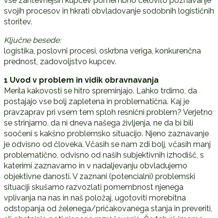
vse zahtevnejših kupcev pomembno celovito poznavanje
svojih procesov in hkrati obvladovanje sodobnih logističnih
storitev.
Ključne besede:
logistika, poslovni procesi, oskrbna veriga, konkurenčna
prednost, zadovoljstvo kupcev.
1 Uvod v problem in vidik obravnavanja
Merila kakovosti se hitro spreminjajo. Lahko trdimo, da
postajajo vse bolj zapletena in problematična. Kaj je
pravzaprav pri vsem tem sploh resnični problem? Verjetno
se strinjamo, da ni dneva našega življenja, ne da bi bili
soočeni s kakšno problemsko situacijo. Njeno zaznavanje
je odvisno od človeka. Včasih se nam zdi bolj, včasih manj
problematično, odvisno od naših subjektivnih izhodišč, s
katerimi zaznavamo in v nadaljevanju obvladujemo
objektivne danosti. V zaznani (potencialni) problemski
situaciji skušamo razvozlati pomembnost njenega
vplivanja na nas in naš položaj, ugotoviti morebitna
odstopanja od želenega/pričakovanega stanja in preveriti,