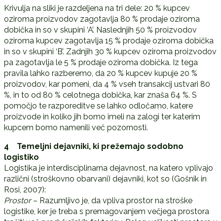
Krivulja na sliki je razdeljena na tri dele: 20 % kupcev
oziroma proizvodov zagotavlja 80 % prodaje oziroma
dobička in so v skupini ‘A’. Naslednjih 50 % proizvodov
oziroma kupcev zagotavlja 15 % prodaje oziroma dobička
in so v skupini ‘B’. Zadnjih 30 % kupcev oziroma proizvodov
pa zagotavlja le 5 % prodaje oziroma dobička. Iz tega
pravila lahko razberemo, da 20 % kupcev kupuje 20 %
proizvodov, kar pomeni, da 4 % vseh transakcij ustvari 80
%, in to od 80 % celotnega dobička, kar znaša 64 %. S
pomočjo te razporeditve se lahko odločamo, katere
proizvode in koliko jih bomo imeli na zalogi ter katerim
kupcem bomo namenili več pozornosti.
4 Temeljni dejavniki, ki prežemajo sodobno
logistiko
Logistika je interdisciplinarna dejavnost, na katero vplivajo
različni (stroškovno obarvani) dejavniki, kot so (Gošnik in
Rosi, 2007):
Prostor
– Razumljivo je, da vpliva prostor na stroške
logistike, ker je treba s premagovanjem večjega prostora