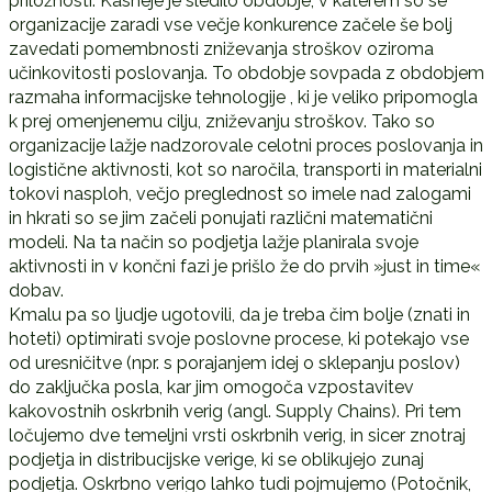
priložnosti. Kasneje je sledilo obdobje, v katerem so se
organizacije zaradi vse večje konkurence začele še bolj
zavedati pomembnosti zniževanja stroškov oziroma
učinkovitosti poslovanja. To obdobje sovpada z obdobjem
razmaha informacijske tehnologije , ki je veliko pripomogla
k prej omenjenemu cilju, zniževanju stroškov. Tako so
organizacije lažje nadzorovale celotni proces poslovanja in
logistične aktivnosti, kot so naročila, transporti in materialni
tokovi nasploh, večjo preglednost so imele nad zalogami
in hkrati so se jim začeli ponujati različni matematični
modeli. Na ta način so podjetja lažje planirala svoje
aktivnosti in v končni fazi je prišlo že do prvih »just in time«
dobav.
Kmalu pa so ljudje ugotovili, da je treba čim bolje (znati in
hoteti) optimirati svoje poslovne procese, ki potekajo vse
od uresničitve (npr. s porajanjem idej o sklepanju poslov)
do zaključka posla, kar jim omogoča vzpostavitev
kakovostnih oskrbnih verig (angl. Supply Chains). Pri tem
ločujemo dve temeljni vrsti oskrbnih verig, in sicer znotraj
podjetja in distribucijske verige, ki se oblikujejo zunaj
podjetja. Oskrbno verigo lahko tudi pojmujemo (Potočnik,