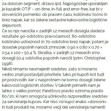
za določen segment, državo ipd. Najpogosteje uporabljen
je kazalnik OTIF – on-time, in-full and error-free, kar bi v
slovenščini pomenilo: ob pravem času, količinsko točno in
brez napak, kar so želene sestavine kakovostne logistične
dejavnosti.
Če so npr. naročila v zadnjih 12 mesecih dosegla sledeče
rezultate: 90-odstotno pravočasnost, 80-odstotno
količinsko ustreznost in 70-odstotno brez napak, potem je
dosežek popolnih naročil zmnožek: 0,90 x 0,80 x 0,70 =
0,54 x 100 = 50,4 %. Skratka, v zadnjih 12 mesecih smo
dosegli 50,4 odstotka popolnih naročil (prim. Christopher,
1998).
Nikoli nimamo neomejenih sredstev, zato si moramo
vedno znati postavljati prioritete, tako pri kupcih kot tudi
pri proizvodih, ker v nasprotnem ne bomo dosegli želene
kakovosti logističnih storitev. V takšnih primerih nam je
lahko v veliko pomoč Parettovo pravilo oziroma pravilo
80/20, ki nam omogoča učinkovito razporeditev sredstev
za servisiranje kupcev. Ker niso vsi kupci enako »donosni«
in tudi produkti ne, moramo večji del servisiranja nameniti