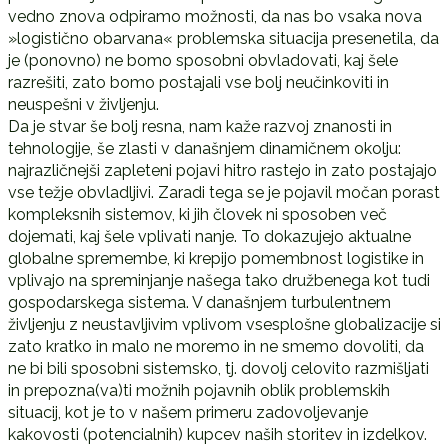
vedno znova odpiramo možnosti, da nas bo vsaka nova
»logistično obarvana« problemska situacija presenetila, da
je (ponovno) ne bomo sposobni obvladovati, kaj šele
razrešiti, zato bomo postajali vse bolj neučinkoviti in
neuspešni v življenju.
Da je stvar še bolj resna, nam kaže razvoj znanosti in
tehnologije, še zlasti v današnjem dinamičnem okolju:
najrazličnejši zapleteni pojavi hitro rastejo in zato postajajo
vse težje obvladljivi. Zaradi tega se je pojavil močan porast
kompleksnih sistemov, ki jih človek ni sposoben več
dojemati, kaj šele vplivati nanje. To dokazujejo aktualne
globalne spremembe, ki krepijo pomembnost logistike in
vplivajo na spreminjanje našega tako družbenega kot tudi
gospodarskega sistema. V današnjem turbulentnem
življenju z neustavljivim vplivom vsesplošne globalizacije si
zato kratko in malo ne moremo in ne smemo dovoliti, da
ne bi bili sposobni sistemsko, tj. dovolj celovito razmišljati
in prepozna(va)ti možnih pojavnih oblik problemskih
situacij, kot je to v našem primeru zadovoljevanje
kakovosti (potencialnih) kupcev naših storitev in izdelkov.