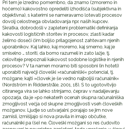
Pri tem je izredno pomembno, da znamo (zmoremo in
hočemo) kakovostno opredeliti izhodišča (subjektivna in
objektivna), s katerimi se nameravamo lotevati procesov
dovolj celostnega obvladovanja npr. naših kupcev.
Skratka, dobrodošli v zapleteni problematiki definiranja
kakovosti logističnih storitev in procesov, zlasti kadar
želimo doseči čim boljšo prilagojenost zahtevam njenih
uporabnikov. Kaj lahko, kaj moremo, kaj smemo, kaj je
smiselno … storiti, da bomo razumeli in zato lažje, tj.
celoviteje prepoznali kakovost sodobne logistike in njenih
procesov? V ta namen moramo biti sposobni (in hoteti)
uporabiti največji človeški »računalniški« potencial, tj.
možgane, kajti »človek je še vedno najboljši računalnik«
(Nordström in Ridderstråle, 2001, 18). S to ugotovitvijo
citiranega vira se lahko strinjamo, čeprav v nadaljevanju
opozarja, da je »po nekaterih ocenah skupna računalniška
zmogljivost večja od skupne zmogljivosti vseh človeških
možganov. Ljudje so ustvarjalni, porajajo se jim nove
zamisli, izmišljajo si nova pravila in imajo občutke,
računalniki pa (še) ne. Človeški možgani so res čudovito