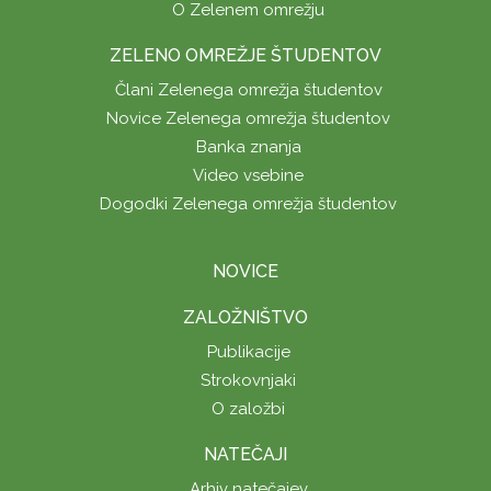
O Zelenem omrežju
ZELENO OMREŽJE ŠTUDENTOV
Člani Zelenega omrežja študentov
Novice Zelenega omrežja študentov
Banka znanja
Video vsebine
Dogodki Zelenega omrežja študentov
NOVICE
ZALOŽNIŠTVO
Publikacije
Strokovnjaki
O založbi
NATEČAJI
Arhiv natečajev