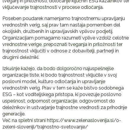
tveganj in priložnosti, določanje ključnih ESG kazalnikov ter
vključevanje trajnostnosti v procese odločanja.
Poseben poudarek namenjamo trajnostnemu upravljanju
vrednostnih verig, saj prav tam nastaja pomemben del
okoljskih, družbenih in upravljavskih vplivov podjetij.
Organizacijam pomagamo razumeti vplive vzdolž celotne
vrednostne verige, prepoznati tveganja in priložnosti ter
trajnostnost vključiti v odnose z dobavitelji, partnerji in
drugimi deležniki.
Izkušnje kažejo, da bodo dolgoročno najuspešnejše
organizacije tiste, ki bodo trajnostnost vključile v svoj
poslovni model, kulturo odločanja in upravljanje
vrednostnih verig. Prav v tem se kaže bistvo sodobnega
ESG – kot voditeljskega pristopa, ki povezuje poslovno
uspešnost, odpornost organizacije, odgovornost do
deležnikov in ustvarjanje trajnostne vrednosti za prihodnje
generacije.
Več na spletni strani https://www.zelenaslovenija.si/o-
zeleni-sloveniji/trajnostno-svetovanje/