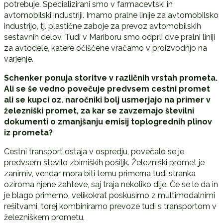
potrebuje. Specializirani smo v farmacevtski in
avtomobilski industriji. Imamo pralne linije za avtomobilsko
industrijo, tj. plastične zaboje za prevoz avtomobilskih
sestavnih delov. Tudi v Mariboru smo odprli dve pralni liniji
za avtodele, katere očiščene vračamo v proizvodnjo na
varjenje.
Schenker ponuja storitve v različnih vrstah prometa.
Ali se še vedno povečuje predvsem cestni promet
ali se kupci oz. naročniki bolj usmerjajo na primer v
železniški promet, za kar se zavzemajo številni
dokumenti o zmanjšanju emisij toplogrednih plinov
iz prometa?
Cestni transport ostaja v ospredju, povečalo se je
predvsem število zbirniških pošiljk. Železniški promet je
zanimiv, vendar mora biti temu primerna tudi stranka
oziroma njene zahteve, saj traja nekoliko dlje. Če se le da in
je blago primerno, velikokrat poskusimo z multimodalnimi
rešitvami, torej kombiniramo prevoze tudi s transportom v
železniškem prometu.