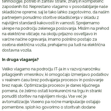
tehnologije, potreb in zahtev strank, znanj in kompetenc
zaposlenih itd. Neprestano vlagamo v posodabljanje naše
skladiščne opreme, saj le tako lahko zagotovimo, da našim
partnerjem ponudimo storitve skladiščenja v skladu z
najvišjimi standardi kakovosti in varnosti. Sprejemamo
ukrepe na področju zelenega poslovanja. Mislim na prehod
na električne viličarje, na okolju prijazno osvetljavo in
varčne načine ogrevanja, imamo polnilno postajo za
osebna električna vozila, prehajamo pa tudi na električna
dostavna vozila.
In druga vlaganja?
Veliko vlagamo na področju IT-ja in v razvoj naročniku
prilagojenih vmesnikov, ki omogočajo izmenjavo podatkov
v realnem času brez podvajanja procesov in poslovanje
brez napak. Optimizacija procesov je danes ključnega
pomena, če želimo ostati konkurenčni na trgu in stranki
ponuditi storitev na najvišjem nivoju. Vse več je
avtomatizacije. Vseeno pa ročne manipulacije ostajajo
pomembne, sploh ko govorimo o storitvah dodane