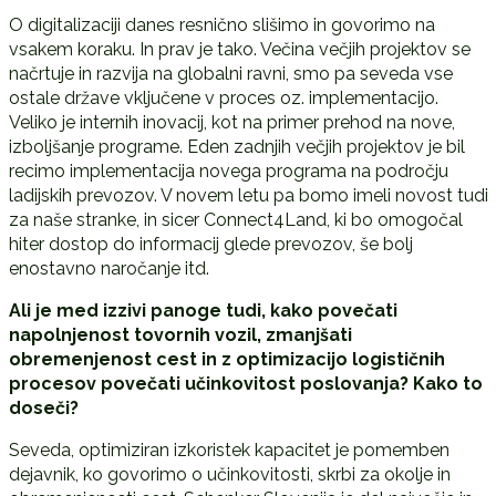
O digitalizaciji danes resnično slišimo in govorimo na
vsakem koraku. In prav je tako. Večina večjih projektov se
načrtuje in razvija na globalni ravni, smo pa seveda vse
ostale države vključene v proces oz. implementacijo.
Veliko je internih inovacij, kot na primer prehod na nove,
izboljšanje programe. Eden zadnjih večjih projektov je bil
recimo implementacija novega programa na področju
ladijskih prevozov. V novem letu pa bomo imeli novost tudi
za naše stranke, in sicer Connect4Land, ki bo omogočal
hiter dostop do informacij glede prevozov, še bolj
enostavno naročanje itd.
Ali je med izzivi panoge tudi, kako povečati
napolnjenost tovornih vozil, zmanjšati
obremenjenost cest in z optimizacijo logističnih
procesov povečati učinkovitost poslovanja? Kako to
doseči?
Seveda, optimiziran izkoristek kapacitet je pomemben
dejavnik, ko govorimo o učinkovitosti, skrbi za okolje in