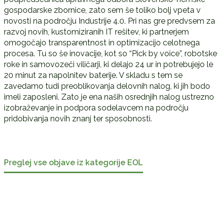
gospodarske zbornice, zato sem še toliko bolj vpeta v
novosti na področju Industrije 4.0. Pri nas gre predvsem za
razvoj novih, kustomiziranih IT rešitev, ki partnerjem
omogočajo transparentnost in optimizacijo celotnega
procesa. Tu so še inovacije, kot so “Pick by voice”, robotske
roke in samovozeči viličarji, ki delajo 24 ur in potrebujejo le
20 minut za napolnitev baterije. V skladu s tem se
zavedamo tudi preoblikovanja delovnih nalog, ki jih bodo
imeli zaposleni. Zato je ena naših osrednjih nalog ustrezno
izobraževanje in podpora sodelavcem na področju
pridobivanja novih znanj ter sposobnosti.
Preglej vse objave iz kategorije EOL