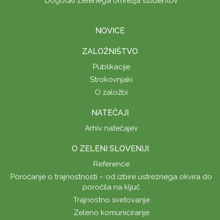
Dogodki Zelenega omrežja študentov
NOVICE
ZALOŽNIŠTVO
Publikacije
Strokovnjaki
O založbi
NATEČAJI
Arhiv natečajev
O ZELENI SLOVENIJI
Reference
Poročanje o trajnostnosti – od izbire ustreznega okvira do
poročila na ključ
Trajnostno svetovanje
Zeleno komuniciranje