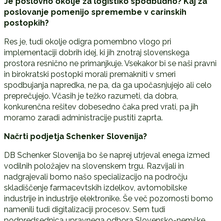
Je poslovno okolje za logistiko spodbudno? Kaj za
poslovanje pomenijo spremembe v carinskih
postopkih?
Res je, tudi okolje odigra pomembno vlogo pri
implementaciji dobrih idej, ki jih znotraj slovenskega
prostora resnično ne primanjkuje. Vsekakor bi se naši pravni
in birokratski postopki morali premakniti v smeri
spodbujanja napredka, ne pa, da ga upočasnjujejo ali celo
preprečujejo. Včasih je težko razumeti, da dobra,
konkurenčna rešitev dobesedno čaka pred vrati, pa jih
moramo zaradi administracije pustiti zaprta.
Načrti podjetja Schenker Slovenija?
DB Schenker Slovenija bo še naprej utrjeval enega izmed
vodilnih položajev na slovenskem trgu. Razvijali in
nadgrajevali bomo našo specializacijo na področju
skladiščenje farmacevtskih izdelkov, avtomobilske
industrije in industrije elektronike. Še več pozornosti bomo
namenili tudi digitalizaciji procesov. Sem tudi
podpredsednica upravnega odbora Slovensko-nemške