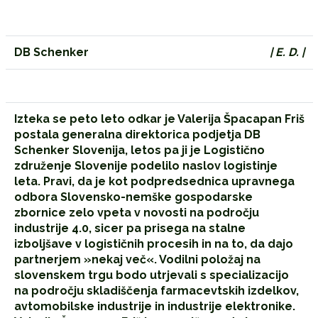
DB Schenker
| E. D. |
Izteka se peto leto odkar je Valerija Špacapan Friš
postala generalna direktorica podjetja DB
Schenker Slovenija, letos pa ji je Logistično
združenje Slovenije podelilo naslov logistinje
leta. Pravi, da je kot podpredsednica upravnega
odbora Slovensko-nemške gospodarske
zbornice zelo vpeta v novosti na področju
industrije 4.0, sicer pa prisega na stalne
izboljšave v logističnih procesih in na to, da dajo
partnerjem »nekaj več«. Vodilni položaj na
slovenskem trgu bodo utrjevali s specializacijo
na področju skladiščenja farmacevtskih izdelkov,
avtomobilske industrije in industrije elektronike.