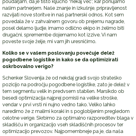
poudarjam, da je tisto ključno “nekaj več”, kar ponujamo
našim partnerjem. Naše znanje in izkušnje, pripravljenost
razvijati nove storitve in naš partnerski odnos. Kot sem
povedala že v zahvalnem govoru ob prejemu nagrade,
posel delamo ljudje, imamo odlično ekipo in želimo biti
drugačni, spremembe dojemamo kot izzive. Vi nam
poveste svoje želje, mi vam jih uresničimo.
Koliko se v vašem poslovanju povečuje delež
pogodbene logistike in kako se da optimizirati
oskrbovalno verigo?
Schenker Slovenija že od nekdaj gradi svojo strateško
pozicijo na področju pogodbene logistike, zato je delež v
tem segmentu velik in predvsem stabilen. Marsikdo ob
besedi optimizacija najprej pomisli na velike stroške,
vendar v prvi vrsti ni nujno vedno tako. Veliko lahko
naredimo že z malimi koraki in s poglobljenim pregledom
celotne verige. Skrbimo za optimalno razporeditev blaga v
skladišču in organizacijo vseh skladiščnih procesov ter
optimizacijo prevozov. Najpomembneje pa je, da naša