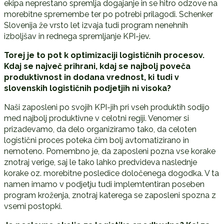
ekipa neprestano spremlja dogajanje in se hitro odzove na
morebitne spremembe ter po potrebi prilagodi. Schenker
Slovenija že vrsto let izvaja tudi program nenehnih
izboljšav in rednega spremljanje KPI-jev.
Torej je to pot k optimizaciji logističnih procesov.
Kdaj se največ prihrani, kdaj se najbolj poveča
produktivnost in dodana vrednost, ki tudi v
slovenskih logističnih podjetjih ni visoka?
Naši zaposleni po svojih KPI-jih pri vseh produktih sodijo
med najbolj produktivne v celotni regiji. Venomer si
prizadevamo, da delo organiziramo tako, da celoten
logistični proces poteka čim bolj avtomatizirano in
nemoteno. Pomembno je, da zaposleni pozna vse korake
znotraj verige, saj le tako lahko predvideva naslednje
korake oz. morebitne posledice določenega dogodka. V ta
namen imamo v podjetju tudi implemtentiran poseben
program kroženja, znotraj katerega se zaposleni spozna z
vsemi postopki.