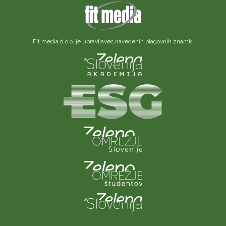
Fit media d.o.o. je upravljavec navedenih blagovnih znamk.