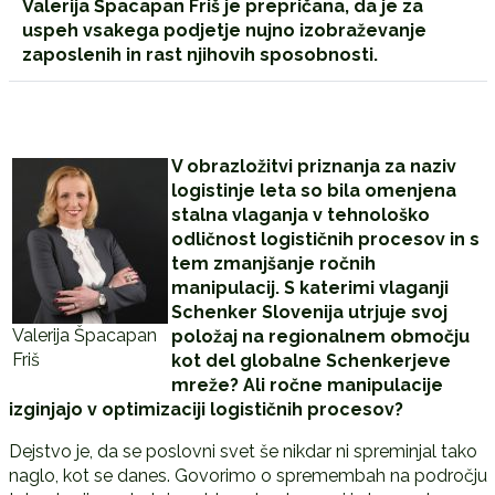
Valerija Špacapan Friš je prepričana, da je za
uspeh vsakega podjetje nujno izobraževanje
zaposlenih in rast njihovih sposobnosti.
V obrazložitvi priznanja za naziv
logistinje leta so bila omenjena
stalna vlaganja v tehnološko
odličnost logističnih procesov in s
tem zmanjšanje ročnih
manipulacij. S katerimi vlaganji
Schenker Slovenija utrjuje svoj
Valerija Špacapan
položaj na regionalnem območju
Friš
kot del globalne Schenkerjeve
mreže? Ali ročne manipulacije
izginjajo v optimizaciji logističnih procesov?
Dejstvo je, da se poslovni svet še nikdar ni spreminjal tako
naglo, kot se danes. Govorimo o spremembah na področju