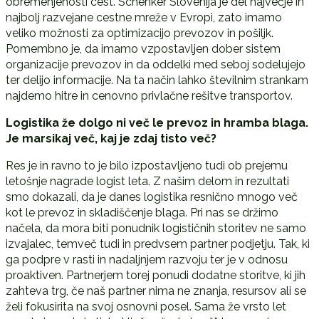
obremenjenosti cest. Schenker Slovenija je del največje in
najbolj razvejane cestne mreže v Evropi, zato imamo
veliko možnosti za optimizacijo prevozov in pošiljk.
Pomembno je, da imamo vzpostavljen dober sistem
organizacije prevozov in da oddelki med seboj sodelujejo
ter delijo informacije. Na ta način lahko številnim strankam
najdemo hitre in cenovno privlačne rešitve transportov.
Logistika že dolgo ni več le prevoz in hramba blaga.
Je marsikaj več, kaj je zdaj tisto več?
Res je in ravno to je bilo izpostavljeno tudi ob prejemu
letošnje nagrade logist leta. Z našim delom in rezultati
smo dokazali, da je danes logistika resnično mnogo več
kot le prevoz in skladiščenje blaga. Pri nas se držimo
načela, da mora biti ponudnik logističnih storitev ne samo
izvajalec, temveč tudi in predvsem partner podjetju. Tak, ki
ga podpre v rasti in nadaljnjem razvoju ter je v odnosu
proaktiven. Partnerjem torej ponudi dodatne storitve, ki jih
zahteva trg, če naš partner nima ne znanja, resursov ali se
želi fokusirita na svoj osnovni posel. Sama že vrsto let