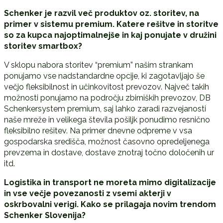
Schenker je razvil več produktov oz. storitev, na
primer v sistemu premium. Katere rešitve in storitve
so za kupca najoptimalnejše in kaj ponujate v družini
storitev smartbox?
V sklopu nabora storitev “premium” našim strankam
ponujamo vse nadstandardne opcije, ki zagotavljajo še
večjo fleksibilnost in učinkovitost prevozov. Največ takih
možnosti ponujamo na področju zbirniških prevozov, DB
Schenkersystem premium, saj lahko zaradi razvejanosti
naše mreže in velikega števila pošiljk ponudimo resnično
fleksibilno rešitev. Na primer dnevne odpreme v vsa
gospodarska središča, možnost časovno opredeljenega
prevzema in dostave, dostave znotraj točno določenih ur
itd.
Logistika in transport ne moreta mimo digitalizacije
in vse večje povezanosti z vsemi akterji v
oskrbovalni verigi. Kako se prilagaja novim trendom
Schenker Slovenija?