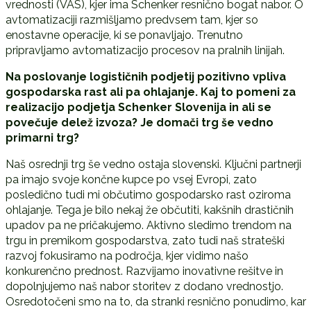
vrednosti (VAS), kjer ima Schenker resnično bogat nabor. O
avtomatizaciji razmišljamo predvsem tam, kjer so
enostavne operacije, ki se ponavljajo. Trenutno
pripravljamo avtomatizacijo procesov na pralnih linijah.
Na poslovanje logističnih podjetij pozitivno vpliva
gospodarska rast ali pa ohlajanje. Kaj to pomeni za
realizacijo podjetja Schenker Slovenija in ali se
povečuje delež izvoza? Je domači trg še vedno
primarni trg?
Naš osrednji trg še vedno ostaja slovenski. Ključni partnerji
pa imajo svoje končne kupce po vsej Evropi, zato
posledično tudi mi občutimo gospodarsko rast oziroma
ohlajanje. Tega je bilo nekaj že občutiti, kakšnih drastičnih
upadov pa ne pričakujemo. Aktivno sledimo trendom na
trgu in premikom gospodarstva, zato tudi naš strateški
razvoj fokusiramo na področja, kjer vidimo našo
konkurenčno prednost. Razvijamo inovativne rešitve in
dopolnjujemo naš nabor storitev z dodano vrednostjo.
Osredotočeni smo na to, da stranki resnično ponudimo, kar