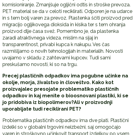
komisioniranje. Zmanjšuje ogljični odtis in stroške prevoza.
PET material se da v celoti reciklirati. Odporen je na udarce
in s tem bolj varen za prevoz. Plastenka ščiti proizvod pred
migracijo ogljikovega dioksida in kisika ter s tem ohranja
proizvod dlje časa svež. Pomembno je, da plastenka
zaradi atraktivnega videza, mislim na sijaj in
transparentnost, privabi kupca k nakupu. Ves čas
razmišljamo o novih tehnologijah in materialih. Novosti
uvajamo v skladu z zahtevami kupcev. Tudi sami
preskušamo novosti, ki so na trgu.
Precej plastičnih odpadkov ima pogubne učinke na
okolje, morja, živalstvo in človeštvo. Kako kot
proizvajalec presojate problematiko plastičnih
odpadkov in kaj menite o bioosnovani plastiki, ki se
jo pridobiva iz biopolimerov?Ali v proizvodnji
uporabljate tudi reciklirani PET?
Problematika plastičnih odpadkov ima dve plati. Plastični
izdelki so v globalni trgovini neizbežni, saj omogočajo
varen in stroškovno učinkovit transport izdelkov po vsem