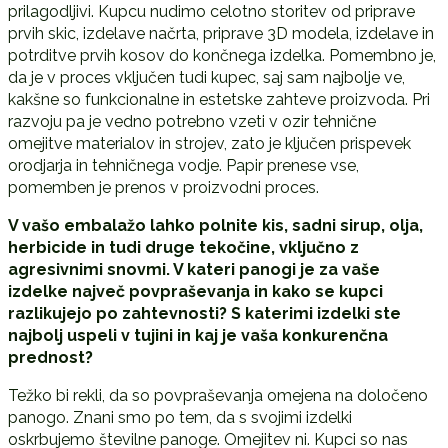
prilagodljivi. Kupcu nudimo celotno storitev od priprave
prvih skic, izdelave načrta, priprave 3D modela, izdelave in
potrditve prvih kosov do končnega izdelka. Pomembno je,
da je v proces vključen tudi kupec, saj sam najbolje ve,
kakšne so funkcionalne in estetske zahteve proizvoda. Pri
razvoju pa je vedno potrebno vzeti v ozir tehnične
omejitve materialov in strojev, zato je ključen prispevek
orodjarja in tehničnega vodje. Papir prenese vse,
pomemben je prenos v proizvodni proces.
V vašo embalažo lahko polnite kis, sadni sirup, olja,
herbicide in tudi druge tekočine, vključno z
agresivnimi snovmi. V kateri panogi je za vaše
izdelke največ povpraševanja in kako se kupci
razlikujejo po zahtevnosti? S katerimi izdelki ste
najbolj uspeli v tujini in kaj je vaša konkurenčna
prednost?
Težko bi rekli, da so povpraševanja omejena na določeno
panogo. Znani smo po tem, da s svojimi izdelki
oskrbujemo številne panoge. Omejitev ni. Kupci so nas