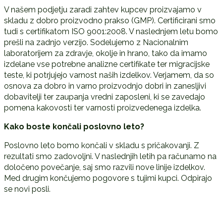
V našem podjetju zaradi zahtev kupcev proizvajamo v
skladu z dobro proizvodno prakso (GMP). Certificirani smo
tudi s certifikatom ISO 9001:2008. V naslednjem letu bomo
prešli na zadnjo verzijo. Sodelujemo z Nacionalnim
laboratorijem za zdravje, okolje in hrano, tako da imamo
izdelane vse potrebne analizne certifikate ter migracijske
teste, ki potrjujejo varnost naših izdelkov. Verjamem, da so
osnova za dobro in varno proizvodnjo dobri in zanesljivi
dobavitelji ter zaupanja vredni zaposleni, ki se zavedajo
pomena kakovosti ter varnosti proizvedenega izdelka.
Kako boste končali poslovno leto?
Poslovno leto bomo končali v skladu s pričakovanji. Z
rezultati smo zadovoljni. V naslednjih letih pa računamo na
določeno povečanje, saj smo razvili nove linije izdelkov.
Med drugim končujemo pogovore s tujimi kupci. Odpirajo
se novi posli.