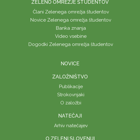
ZELENO OMREŽJE ŠTUDENTOV
Člani Zelenega omrežja študentov
Novice Zelenega omrežja študentov
Banka znanja
Video vsebine
Dogodki Zelenega omrežja študentov
NOVICE
ZALOŽNIŠTVO
Publikacije
Strokovnjaki
O založbi
NATEČAJI
Arhiv natečajev
O ZELENI SLOVENIJI