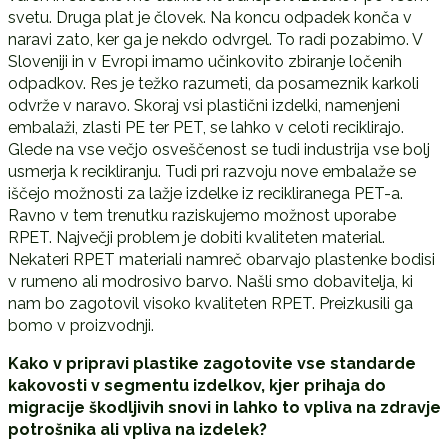
svetu. Druga plat je človek. Na koncu odpadek konča v
naravi zato, ker ga je nekdo odvrgel. To radi pozabimo. V
Sloveniji in v Evropi imamo učinkovito zbiranje ločenih
odpadkov. Res je težko razumeti, da posameznik karkoli
odvrže v naravo. Skoraj vsi plastični izdelki, namenjeni
embalaži, zlasti PE ter PET, se lahko v celoti reciklirajo.
Glede na vse večjo osveščenost se tudi industrija vse bolj
usmerja k recikliranju. Tudi pri razvoju nove embalaže se
iščejo možnosti za lažje izdelke iz recikliranega PET-a.
Ravno v tem trenutku raziskujemo možnost uporabe
RPET. Največji problem je dobiti kvaliteten material.
Nekateri RPET materiali namreč obarvajo plastenke bodisi
v rumeno ali modrosivo barvo. Našli smo dobavitelja, ki
nam bo zagotovil visoko kvaliteten RPET. Preizkusili ga
bomo v proizvodnji.
Kako v pripravi plastike zagotovite vse standarde
kakovosti v segmentu izdelkov, kjer prihaja do
migracije škodljivih snovi in lahko to vpliva na zdravje
potrošnika ali vpliva na izdelek?