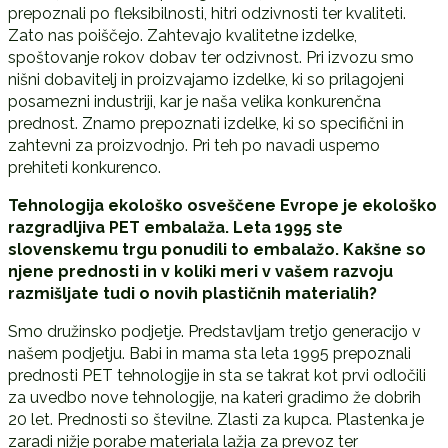
prepoznali po fleksibilnosti, hitri odzivnosti ter kvaliteti.
Zato nas poiščejo. Zahtevajo kvalitetne izdelke,
spoštovanje rokov dobav ter odzivnost. Pri izvozu smo
nišni dobavitelj in proizvajamo izdelke, ki so prilagojeni
posamezni industriji, kar je naša velika konkurenčna
prednost. Znamo prepoznati izdelke, ki so specifični in
zahtevni za proizvodnjo. Pri teh po navadi uspemo
prehiteti konkurenco.
Tehnologija ekološko osveščene Evrope je ekološko
razgradljiva PET embalaža. Leta 1995 ste
slovenskemu trgu ponudili to embalažo. Kakšne so
njene prednosti in v koliki meri v vašem razvoju
razmišljate tudi o novih plastičnih materialih?
Smo družinsko podjetje. Predstavljam tretjo generacijo v
našem podjetju. Babi in mama sta leta 1995 prepoznali
prednosti PET tehnologije in sta se takrat kot prvi odločili
za uvedbo nove tehnologije, na kateri gradimo že dobrih
20 let. Prednosti so številne. Zlasti za kupca. Plastenka je
zaradi nižje porabe materiala lažja za prevoz ter