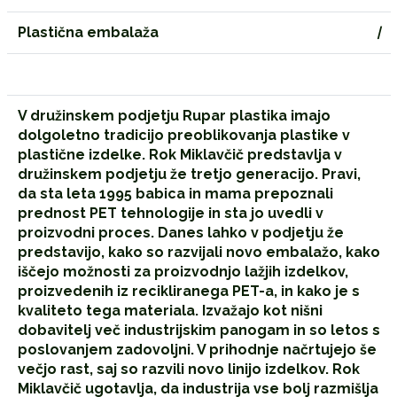
Plastična embalaža
|
V družinskem podjetju Rupar plastika imajo
dolgoletno tradicijo preoblikovanja plastike v
plastične izdelke. Rok Miklavčič predstavlja v
družinskem podjetju že tretjo generacijo. Pravi,
da sta leta 1995 babica in mama prepoznali
prednost PET tehnologije in sta jo uvedli v
proizvodni proces. Danes lahko v podjetju že
predstavijo, kako so razvijali novo embalažo, kako
iščejo možnosti za proizvodnjo lažjih izdelkov,
proizvedenih iz recikliranega PET-a, in kako je s
kvaliteto tega materiala. Izvažajo kot nišni
dobavitelj več industrijskim panogam in so letos s
poslovanjem zadovoljni. V prihodnje načrtujejo še
večjo rast, saj so razvili novo linijo izdelkov. Rok
Miklavčič ugotavlja, da industrija vse bolj razmišlja