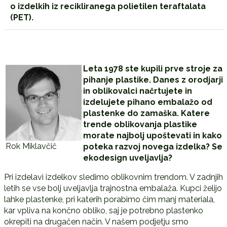
o izdelkih iz recikliranega polietilen teraftalata
(PET).
Leta 1978 ste kupili prve stroje za
pihanje plastike. Danes z orodjarji
in oblikovalci načrtujete in
izdelujete pihano embalažo od
plastenke do zamaška. Katere
trende oblikovanja plastike
morate najbolj upoštevati in kako
Rok Miklavčič
poteka razvoj novega izdelka? Se
ekodesign uveljavlja?
Pri izdelavi izdelkov sledimo oblikovnim trendom. V zadnjih
letih se vse bolj uveljavlja trajnostna embalaža. Kupci želijo
lahke plastenke, pri katerih porabimo čim manj materiala,
kar vpliva na končno obliko, saj je potrebno plastenko
okrepiti na drugačen način. V našem podjetju smo