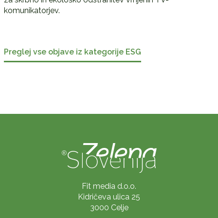
komunikatorjev.
Preglej vse objave iz kategorije ESG
Fit media d.o.o.
Kidričeva ulica 25
3000 Celje