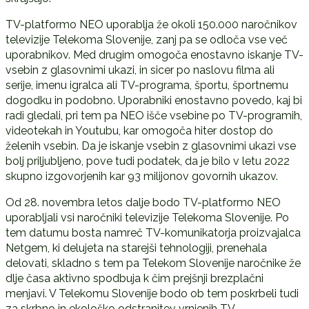
TV-platformo NEO uporablja že okoli 150.000 naročnikov
televizije Telekoma Slovenije, zanj pa se odloča vse več
uporabnikov. Med drugim omogoča enostavno iskanje TV-
vsebin z glasovnimi ukazi, in sicer po naslovu filma ali
serije, imenu igralca ali TV-programa, športu, športnemu
dogodku in podobno. Uporabniki enostavno povedo, kaj bi
radi gledali, pri tem pa NEO išče vsebine po TV-programih,
videotekah in Youtubu, kar omogoča hiter dostop do
želenih vsebin. Da je iskanje vsebin z glasovnimi ukazi vse
bolj priljubljeno, pove tudi podatek, da je bilo v letu 2022
skupno izgovorjenih kar 93 milijonov govornih ukazov.
Od 28. novembra letos dalje bodo TV-platformo NEO
uporabljali vsi naročniki televizije Telekoma Slovenije. Po
tem datumu bosta namreč TV-komunikatorja proizvajalca
Netgem, ki delujeta na starejši tehnologiji, prenehala
delovati, skladno s tem pa Telekom Slovenije naročnike že
dlje časa aktivno spodbuja k čim prejšnji brezplačni
menjavi. V Telekomu Slovenije bodo ob tem poskrbeli tudi
za skrbno in ekološko odstranitev vrnjenih TV-