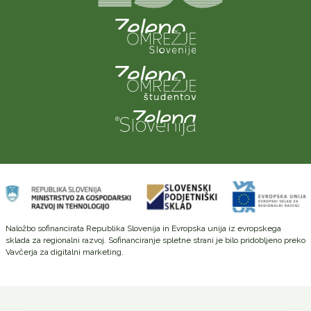
Naložbo sofinancirata Republika Slovenija in Evropska unija iz evropskega
sklada za regionalni razvoj. Sofinanciranje spletne strani je bilo pridobljeno preko
Vavčerja za digitalni marketing.