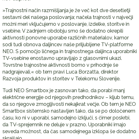
»Trajnostni način razmišljanja je že več kot dve desetletji
sestavni del našega poslovanja; načela trajnosti v največji
možni meri vključujemo v poslovanje, izdelke, storitve in
vsebine. V zadnjem obdobju smo še dodatno okrepili
aktivnosti ponovne uporabe različnih materialov, kamor
sodi tudi obnova daljincev naše priljubljene TV-platforme
NEO. S pomočjo ličnega in trajnostnega daljinca uporabniki
TV-vsebine enostavno upravljajo z glasovnimi ukazi.
Tovrstne trajnostne aktivnosti bomo v prihodnje še
nadgrajevali,« ob tem pravi Luca Borzatta, direktor
Razvoja produktov in storitev v Telekomu Slovenije.
Tudi NEO Smartbox je zasnovan tako, da porabi manj
električne energije od njegovih predhodnikov – kljub temu,
da so njegove zmogljivosti nekajkrat večje. Ob tem je NEO
Smartbox sistemsko nastavljen tako, da se po določenem
času, ko ni v uporabi, samodejno izključi, s čimer poskrbi,
da TV-sprejemnik ne deluje v prazno. Uporabniki imajo
seveda možnost, da čas samodejnega izklopa še dodatno
skrajšajo.