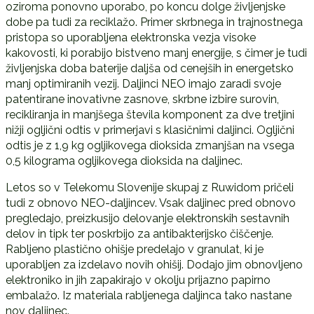
oziroma ponovno uporabo, po koncu dolge življenjske
dobe pa tudi za reciklažo. Primer skrbnega in trajnostnega
pristopa so uporabljena elektronska vezja visoke
kakovosti, ki porabijo bistveno manj energije, s čimer je tudi
življenjska doba baterije daljša od cenejših in energetsko
manj optimiranih vezij. Daljinci NEO imajo zaradi svoje
patentirane inovativne zasnove, skrbne izbire surovin,
recikliranja in manjšega števila komponent za dve tretjini
nižji ogljični odtis v primerjavi s klasičnimi daljinci. Ogljični
odtis je z 1,9 kg ogljikovega dioksida zmanjšan na vsega
0,5 kilograma ogljikovega dioksida na daljinec.
Letos so v Telekomu Slovenije skupaj z Ruwidom pričeli
tudi z obnovo NEO-daljincev. Vsak daljinec pred obnovo
pregledajo, preizkusijo delovanje elektronskih sestavnih
delov in tipk ter poskrbijo za antibakterijsko čiščenje.
Rabljeno plastično ohišje predelajo v granulat, ki je
uporabljen za izdelavo novih ohišij. Dodajo jim obnovljeno
elektroniko in jih zapakirajo v okolju prijazno papirno
embalažo. Iz materiala rabljenega daljinca tako nastane
nov daljinec.