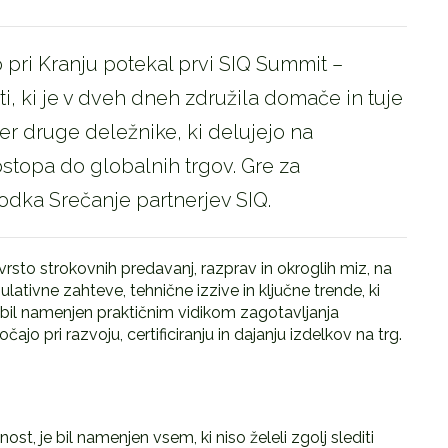
 pri Kranju potekal prvi SIQ Summit –
 ki je v dveh dneh združila domače in tuje
ter druge deležnike, ki delujejo na
ostopa do globalnih trgov. Gre za
dka Srečanje partnerjev SIQ.
sto strokovnih predavanj, razprav in okroglih miz, na
lativne zahteve, tehnične izzive in ključne trende, ki
 bil namenjen praktičnim vidikom zagotavljanja
čajo pri razvoju, certificiranju in dajanju izdelkov na trg.
t, je bil namenjen vsem, ki niso želeli zgolj slediti