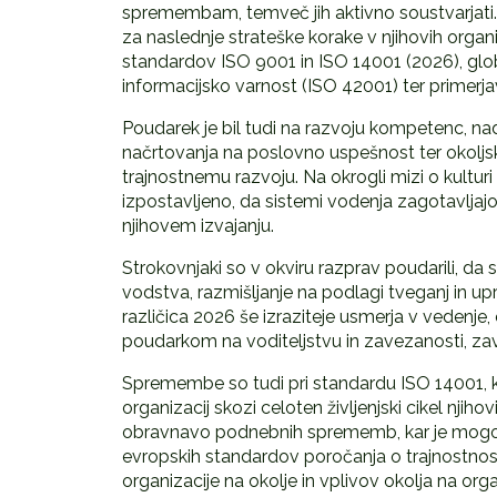
spremembam, temveč jih aktivno soustvarjati.
za naslednje strateške korake v njihovih organi
standardov ISO 9001 in ISO 14001 (2026), global
informacijsko varnost (ISO 42001) ter primerj
Poudarek je bil tudi na razvoju kompetenc, nad
načrtovanja na poslovno uspešnost ter okolj
trajnostnemu razvoju. Na okrogli mizi o kulturi 
izpostavljeno, da sistemi vodenja zagotavljajo
njihovem izvajanju.
Strokovnjaki so v okviru razprav poudarili, da
vodstva, razmišljanje na podlagi tveganj in upr
različica 2026 še izraziteje usmerja v vedenje, 
poudarkom na voditeljstvu in zavezanosti, za
Spremembe so tudi pri standardu ISO 14001, kje
organizacij skozi celoten življenjski cikel njih
obravnavo podnebnih sprememb, kar je mogoč
evropskih standardov poročanja o trajnostnosti
organizacije na okolje in vplivov okolja na org