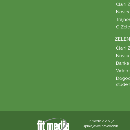
Člani 
Novice
Trajno
O Zel
ZELEN
Člani 
Novice
Banka 
Video 
Dogod
študen
Fit media d.o.o. je
upravljavec navedenih