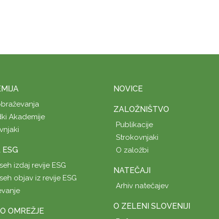
MIJA
NOVICE
obraževanja
ZALOŽNIŠTVO
ki Akademije
Publikacije
vnjaki
Strokovnjaki
A ESG
O založbi
seh izdaj revije ESG
NATEČAJI
seh objav iz revije ESG
Arhiv natečajev
evanje
O ZELENI SLOVENIJI
O OMREŽJE