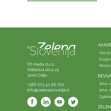
AKADE
Vsa iz
Dogod
Fit media d.o.o.
Stroko
Kidričeva ulica 25
3000 Celje
REVIJ
Arhiv v
+386 (0)3 42 66 700
info@zelenaslovenija.si
Arhiv v
Oglaš
ZELEN