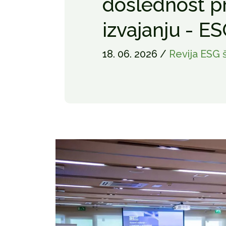
doslednost p
izvajanju - E
18. 06. 2026 /
Revija ESG š