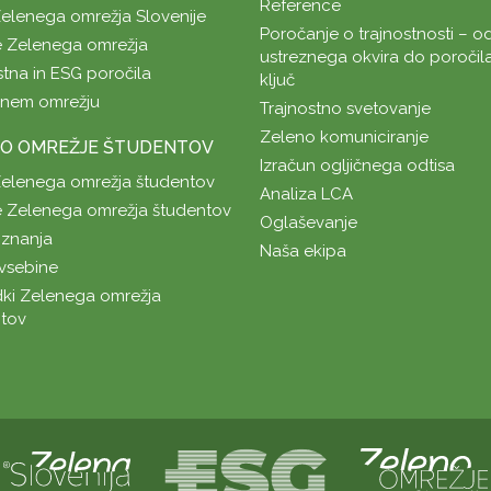
Reference
Zelenega omrežja Slovenije
Poročanje o trajnostnosti – od
 Zelenega omrežja
ustreznega okvira do poročil
stna in ESG poročila
ključ
enem omrežju
Trajnostno svetovanje
Zeleno komuniciranje
O OMREŽJE ŠTUDENTOV
Izračun ogljičnega odtisa
Zelenega omrežja študentov
Analiza LCA
 Zelenega omrežja študentov
Oglaševanje
znanja
Naša ekipa
vsebine
ki Zelenega omrežja
tov