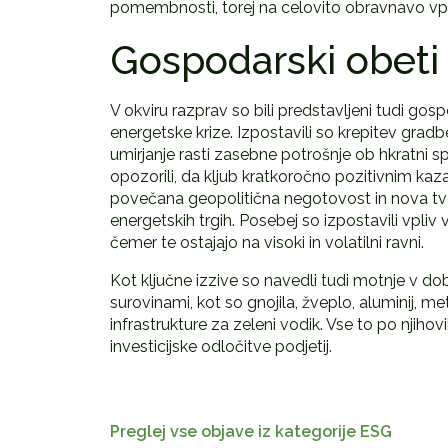
pomembnosti, torej na celovito obravnavo vpliv
Gospodarski obeti i
V okviru razprav so bili predstavljeni tudi gosp
energetske krize. Izpostavili so krepitev gradbeni
umirjanje rasti zasebne potrošnje ob hkratni 
opozorili, da kljub kratkoročno pozitivnim kaza
povečana geopolitična negotovost in nova tv
energetskih trgih. Posebej so izpostavili vpliv v
čemer te ostajajo na visoki in volatilni ravni.
Kot ključne izzive so navedli tudi motnje v dob
surovinami, kot so gnojila, žveplo, aluminij, m
infrastrukture za zeleni vodik. Vse to po njih
investicijske odločitve podjetij.
Preglej vse objave iz kategorije ESG