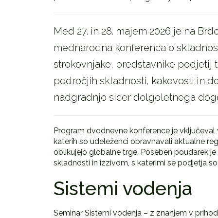
Med 27. in 28. majem 2026 je na Brdo
mednarodna konferenca o skladnosti,
strokovnjake, predstavnike podjetij 
področjih skladnosti, kakovosti in d
nadgradnjo sicer dolgoletnega dogo
Program dvodnevne konference je vključeval vr
katerih so udeleženci obravnavali aktualne regu
oblikujejo globalne trge. Poseben poudarek je
skladnosti in izzivom, s katerimi se podjetja soo
Sistemi vodenja
Seminar Sistemi vodenja – z znanjem v prihodnos