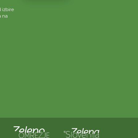
 izbire
a na