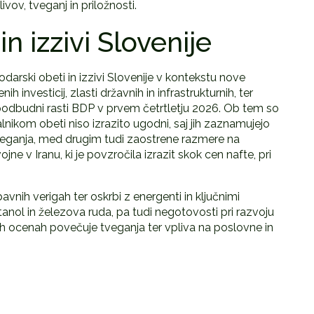
ov, tveganj in priložnosti.
n izzivi Slovenije
odarski obeti in izzivi Slovenije v kontekstu nove
h investicij, zlasti državnih in infrastrukturnih, ter
spodbudni rasti BDP v prvem četrtletju 2026. Ob tem so
lnikom obeti niso izrazito ugodni, saj jih zaznamujejo
eganja, med drugim tudi zaostrene razmere na
ojne v Iranu, ki je povzročila izrazit skok cen nafte, pri
avnih verigah ter oskrbi z energenti in ključnimi
etanol in železova ruda, pa tudi negotovosti pri razvoju
ovih ocenah povečuje tveganja ter vpliva na poslovne in