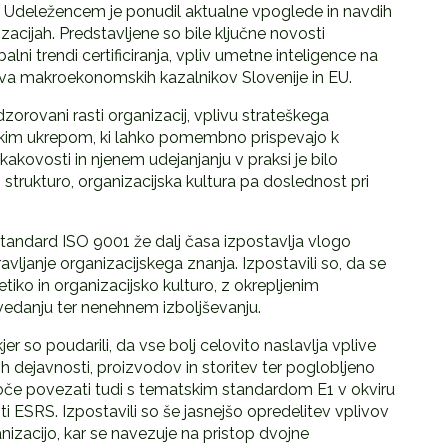
 Udeležencem je ponudil aktualne vpoglede in navdih
zacijah. Predstavljene so bile ključne novosti
ni trendi certificiranja, vpliv umetne inteligence na
ava makroekonomskih kazalnikov Slovenije in EU.
zorovani rasti organizacij, vplivu strateškega
skim ukrepom, ki lahko pomembno prispevajo k
kakovosti in njenem udejanjanju v praksi je bilo
 strukturo, organizacijska kultura pa doslednost pri
 standard ISO 9001 že dalj časa izpostavlja vlogo
avljanje organizacijskega znanja. Izpostavili so, da se
etiko in organizacijsko kulturo, z okrepljenim
vedanju ter nenehnem izboljševanju.
r so poudarili, da vse bolj celovito naslavlja vplive
ovih dejavnosti, proizvodov in storitev ter poglobljeno
e povezati tudi s tematskim standardom E1 v okviru
 ESRS. Izpostavili so še jasnejšo opredelitev vplivov
anizacijo, kar se navezuje na pristop dvojne