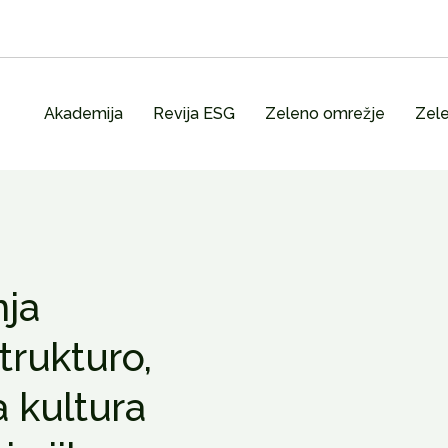
Akademija
Revija ESG
Zeleno omrežje
Zele
nja
trukturo,
a kultura