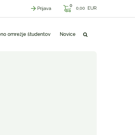
0
0,00
EUR
Prijava
no omrežje študentov
Novice