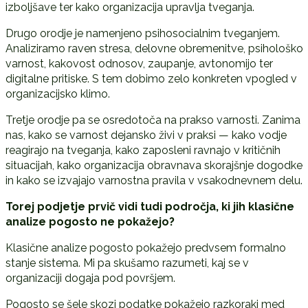
izboljšave ter kako organizacija upravlja tveganja.
Drugo orodje je namenjeno psihosocialnim tveganjem.
Analiziramo raven stresa, delovne obremenitve, psihološko
varnost, kakovost odnosov, zaupanje, avtonomijo ter
digitalne pritiske. S tem dobimo zelo konkreten vpogled v
organizacijsko klimo.
Tretje orodje pa se osredotoča na prakso varnosti. Zanima
nas, kako se varnost dejansko živi v praksi — kako vodje
reagirajo na tveganja, kako zaposleni ravnajo v kritičnih
situacijah, kako organizacija obravnava skorajšnje dogodke
in kako se izvajajo varnostna pravila v vsakodnevnem delu.
Torej podjetje prvi
č
vidi tudi podro
č
ja, ki jih klasi
č
ne
analize pogosto ne pokažejo?
Klasične analize pogosto pokažejo predvsem formalno
stanje sistema. Mi pa skušamo razumeti, kaj se v
organizaciji dogaja pod površjem.
Pogosto se šele skozi podatke pokažejo razkoraki med