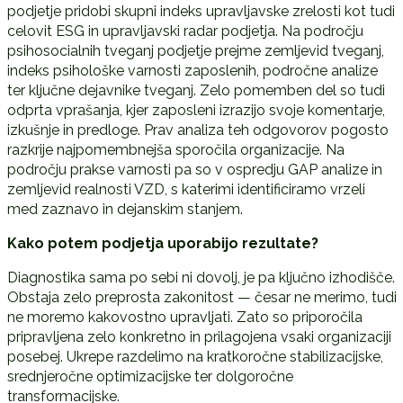
podjetje pridobi skupni indeks upravljavske zrelosti kot tudi
celovit ESG in upravljavski radar podjetja. Na področju
psihosocialnih tveganj podjetje prejme zemljevid tveganj,
indeks psihološke varnosti zaposlenih, področne analize
ter ključne dejavnike tveganj. Zelo pomemben del so tudi
odprta vprašanja, kjer zaposleni izrazijo svoje komentarje,
izkušnje in predloge. Prav analiza teh odgovorov pogosto
razkrije najpomembnejša sporočila organizacije. Na
področju prakse varnosti pa so v ospredju GAP analize in
zemljevid realnosti VZD, s katerimi identificiramo vrzeli
med zaznavo in dejanskim stanjem.
Kako potem podjetja uporabijo rezultate?
Diagnostika sama po sebi ni dovolj, je pa ključno izhodišče.
Obstaja zelo preprosta zakonitost — česar ne merimo, tudi
ne moremo kakovostno upravljati. Zato so priporočila
pripravljena zelo konkretno in prilagojena vsaki organizaciji
posebej. Ukrepe razdelimo na kratkoročne stabilizacijske,
srednjeročne optimizacijske ter dolgoročne
transformacijske.