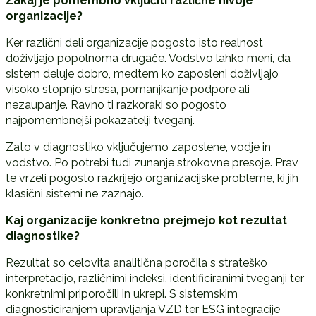
Zakaj je pomembno vklju
č
iti razli
č
ne nivoje
organizacije?
Ker različni deli organizacije pogosto isto realnost
doživljajo popolnoma drugače. Vodstvo lahko meni, da
sistem deluje dobro, medtem ko zaposleni doživljajo
visoko stopnjo stresa, pomanjkanje podpore ali
nezaupanje. Ravno ti razkoraki so pogosto
najpomembnejši pokazatelji tveganj.
Zato v diagnostiko vključujemo zaposlene, vodje in
vodstvo. Po potrebi tudi zunanje strokovne presoje. Prav
te vrzeli pogosto razkrijejo organizacijske probleme, ki jih
klasični sistemi ne zaznajo.
Kaj organizacije konkretno prejmejo kot rezultat
diagnostike?
Rezultat so celovita analitična poročila s strateško
interpretacijo, različnimi indeksi, identificiranimi tveganji ter
konkretnimi priporočili in ukrepi. S sistemskim
diagnosticiranjem upravljanja VZD ter ESG integracije