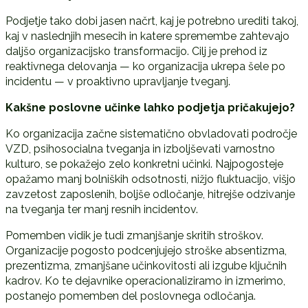
Podjetje tako dobi jasen načrt, kaj je potrebno urediti takoj,
kaj v naslednjih mesecih in katere spremembe zahtevajo
daljšo organizacijsko transformacijo. Cilj je prehod iz
reaktivnega delovanja — ko organizacija ukrepa šele po
incidentu — v proaktivno upravljanje tveganj.
Kakšne poslovne u
č
inke lahko podjetja pri
č
akujejo?
Ko organizacija začne sistematično obvladovati področje
VZD, psihosocialna tveganja in izboljševati varnostno
kulturo, se pokažejo zelo konkretni učinki. Najpogosteje
opažamo manj bolniških odsotnosti, nižjo fluktuacijo, višjo
zavzetost zaposlenih, boljše odločanje, hitrejše odzivanje
na tveganja ter manj resnih incidentov.
Pomemben vidik je tudi zmanjšanje skritih stroškov.
Organizacije pogosto podcenjujejo stroške absentizma,
prezentizma, zmanjšane učinkovitosti ali izgube ključnih
kadrov. Ko te dejavnike operacionaliziramo in izmerimo,
postanejo pomemben del poslovnega odločanja.