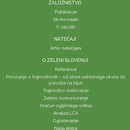
ZALOŽNIŠTVO
Publikacije
Strokovnjaki
O založbi
NATEČAJI
Arhiv natečajev
O ZELENI SLOVENIJI
Reference
Poročanje o trajnostnosti – od izbire ustreznega okvira do
poročila na ključ
Trajnostno svetovanje
Zeleno komuniciranje
Izračun ogljičnega odtisa
Analiza LCA
Oglaševanje
Naša ekipa