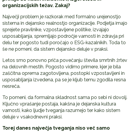
organizacijskih težav. Zakaj?
Največji problem je razkorak med formalno urejenostjo
sistema in dejansko realnostjo organizacije. Podjetja imajo
sprejete pravilnike, vzpostavljene politike, izvajajo
usposabljanja, spremljajo področje varnosti in zdravja pri
delu ter pogosto tudi poročajo o ESG-kazalnikih. Toda to
še ne pomeni, da sistem dejansko deluje v praksi.
Letos smo ponovno priča povečanju števila smrtnih žrtev
na delovnih mestih. Pogosto vidimo primere, kjer je bila
zaščitna oprema zagotovljena, postopki vzpostavljeni in
usposabljanja izvedena, pa se je kljub temu zgodila resna
nesreča.
To pomeni, da formalna skladnost sama po sebi ni dovolj.
Ključno vprašanje postaja, kakšna je dejanska kultura
varnosti, kako ljudje tveganja razumejo ter kako sistem
deluje v vsakodnevni praksi.
Torej danes najve
č
ja tveganja niso ve
č
samo