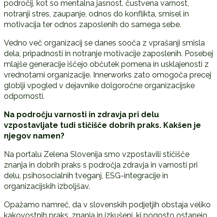
področij, kot so mentalna jasnost, čustvena varnost,
notranji stres, zaupanje, odnos do konflikta, smisel in
motivacija ter odnos zaposlenih do samega sebe.
Vedno več organizacij se danes sooča z vprašanji smisla
dela, pripadnosti in notranje motivacije zaposlenih. Posebej
mlajše generacije iščejo občutek pomena in usklajenosti z
vrednotami organizacije. Innerworks zato omogoča precej
globlji vpogled v dejavnike dolgoročne organizacijske
odpornosti.
Na podro
č
ju varnosti in zdravja pri delu
vzpostavljate tudi sti
č
iš
č
e dobrih praks. Kakšen je
njegov namen?
Na portalu Zelena Slovenija smo vzpostavili stičišče
znanja in dobrih praks s področja zdravja in varnosti pri
delu, psihosocialnih tveganj, ESG-integracije in
organizacijskih izboljšav.
Opažamo namreč, da v slovenskih podjetjih obstaja veliko
kakovostnih praks, znanja in izkušenj, ki pogosto ostanejo