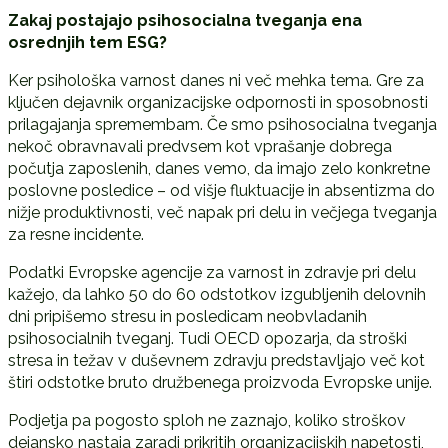
Zakaj postajajo psihosocialna tveganja ena
osrednjih tem ESG?
Ker psihološka varnost danes ni več mehka tema. Gre za
ključen dejavnik organizacijske odpornosti in sposobnosti
prilagajanja spremembam. Če smo psihosocialna tveganja
nekoč obravnavali predvsem kot vprašanje dobrega
počutja zaposlenih, danes vemo, da imajo zelo konkretne
poslovne posledice – od višje fluktuacije in absentizma do
nižje produktivnosti, več napak pri delu in večjega tveganja
za resne incidente.
Podatki Evropske agencije za varnost in zdravje pri delu
kažejo, da lahko 50 do 60 odstotkov izgubljenih delovnih
dni pripišemo stresu in posledicam neobvladanih
psihosocialnih tveganj. Tudi OECD opozarja, da stroški
stresa in težav v duševnem zdravju predstavljajo več kot
štiri odstotke bruto družbenega proizvoda Evropske unije.
Podjetja pa pogosto sploh ne zaznajo, koliko stroškov
dejansko nastaja zaradi prikritih organizacijskih napetosti,