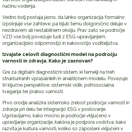
načinu vodenja.
Vedno bolj postaja jasno, da lahko organizacija formalno
izpolnjuje vse zahteve, pa kljub temu dolgoročno deluje v
nezdravem ali nestabilnem okolju. Prav zato se področje
VZD vse bolj povezuje tudi z ESG-upravljanjem,
organizacijsko odpornostjo in kakovostjo voditeljstva.
Izvajate celovit diagnosti
č
ni model na podro
č
ju
varnosti in zdravja. Kako je zasnovan?
Gre za digitalni diagnostični sistem, ki temelji na treh
strukturiranih vprašalnikih in analitičnem modelu. Povezuje
tri ključne perspektive: sistemski vidik, psihosocialna
tveganja ter prakso varnosti.
Prvo orodje analizira sistemsko zrelost področja varnosti in
zdravja pri delu ter integracijo ESG v poslovanje.
Ugotavljamo, kako močno je področje vključeno v
upravljanje organizacije, kakšna je podpora vodstva, kako
razvita je kultura varnosti, koliko so zaposleni vključeni v