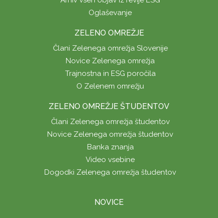
Arhiv vseh objav iz revije ESG
Oglaševanje
ZELENO OMREŽJE
Člani Zelenega omrežja Slovenije
Novice Zelenega omrežja
Trajnostna in ESG poročila
O Zelenem omrežju
ZELENO OMREŽJE ŠTUDENTOV
Člani Zelenega omrežja študentov
Novice Zelenega omrežja študentov
Banka znanja
Video vsebine
Dogodki Zelenega omrežja študentov
NOVICE