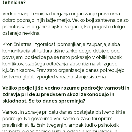
tehni
č
na?
Vedno manj. Tehnična tveganja organizacije praviloma
dobro poznajo in jih lažje merijo. Veliko bolj zahtevna pa so
psihološka in organizacijska tveganja, ker pogosto dolgo
ostanejo nevidna.
Kronični stres, izgorelost, pomanjkanje zaupanja, slaba
komunikacija ali kultura tišine lahko dolgo delujejo pod
površjem, posledice pa se nato pokažejo v obliki napak,
konfliktov, slabšega odločanja, absentizma ali izgube
ključnih kadrov. Prav zato organizacije danes potrebujejo
bistveno globlji vpogled v realno stanje sistema.
Veliko podjetij še vedno razume podro
č
je varnosti in
zdravja pri delu predvsem skozi zakonodajo in
skladnost. Se to danes spreminja?
Varnost in zdravje pri delu danes postajata bistveno širše
področje. Ne govorimo več samo o zaščitni opremi,
pravilnikih ali fizičnih tveganjih, ampak tudi o psihološki
varnosti, organizacijski kulturi, odnosih, komunikaciji in