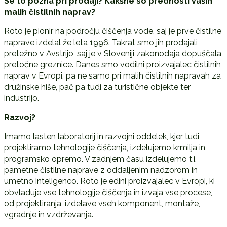
Se to pozna pri prodaji? Kakšne so prednosti vaših
malih čistilnih naprav?
Roto je pionir na področju čiščenja vode, saj je prve čistilne
naprave izdelal že leta 1996. Takrat smo jih prodajali
pretežno v Avstrijo, saj je v Sloveniji zakonodaja dopuščala
pretočne greznice. Danes smo vodilni proizvajalec čistilnih
naprav v Evropi, pa ne samo pri malih čistilnih napravah za
družinske hiše, pač pa tudi za turistične objekte ter
industrijo.
Razvoj?
Imamo lasten laboratorij in razvojni oddelek, kjer tudi
projektiramo tehnologije čiščenja, izdelujemo krmilja in
programsko opremo. V zadnjem času izdelujemo t.i.
pametne čistilne naprave z oddaljenim nadzorom in
umetno inteligenco. Roto je edini proizvajalec v Evropi, ki
obvladuje vse tehnologije čiščenja in izvaja vse procese,
od projektiranja, izdelave vseh komponent, montaže,
vgradnje in vzdrževanja.