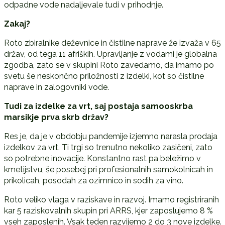
odpadne vode nadaljevale tudi v prihodnje.
Zakaj?
Roto zbiralnike deževnice in čistilne naprave že izvaža v 65
držav, od tega 11 afriških. Upravljanje z vodami je globalna
zgodba, zato se v skupini Roto zavedamo, da imamo po
svetu še neskončno priložnosti z izdelki, kot so čistilne
naprave in zalogovniki vode.
Tudi za izdelke za vrt, saj postaja samooskrba
marsikje prva skrb držav?
Res je, da je v obdobju pandemije izjemno narasla prodaja
izdelkov za vrt. Ti trgi so trenutno nekoliko zasičeni, zato
so potrebne inovacije. Konstantno rast pa beležimo v
kmetijstvu, še posebej pri profesionalnih samokolnicah in
prikolicah, posodah za ozimnico in sodih za vino.
Roto veliko vlaga v raziskave in razvoj. Imamo registriranih
kar 5 raziskovalnih skupin pri ARRS, kjer zaposlujemo 8 %
vseh zaposlenih. Vsak teden razvijemo 2 do 3 nove izdelke.