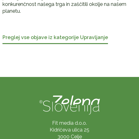
konkurenčnost našega trga in zaščitili okolje na našem
planetu.
Preglej vse objave iz kategorije Upravljanje
Fit media d.o.o.
Kidričeva ulica 25
3000 Celje