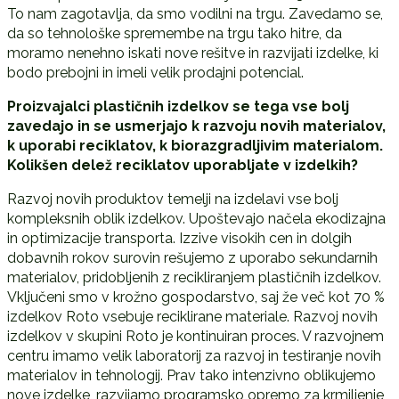
To nam zagotavlja, da smo vodilni na trgu. Zavedamo se,
da so tehnološke spremembe na trgu tako hitre, da
moramo nenehno iskati nove rešitve in razvijati izdelke, ki
bodo prebojni in imeli velik prodajni potencial.
Proizvajalci plastičnih izdelkov se tega vse bolj
zavedajo in se usmerjajo k razvoju novih materialov,
k uporabi reciklatov, k biorazgradljivim materialom.
Kolikšen delež reciklatov uporabljate v izdelkih?
Razvoj novih produktov temelji na izdelavi vse bolj
kompleksnih oblik izdelkov. Upoštevajo načela ekodizajna
in optimizacije transporta. Izzive visokih cen in dolgih
dobavnih rokov surovin rešujemo z uporabo sekundarnih
materialov, pridobljenih z recikliranjem plastičnih izdelkov.
Vključeni smo v krožno gospodarstvo, saj že več kot 70 %
izdelkov Roto vsebuje reciklirane materiale. Razvoj novih
izdelkov v skupini Roto je kontinuiran proces. V razvojnem
centru imamo velik laboratorij za razvoj in testiranje novih
materialov in tehnologij. Prav tako intenzivno oblikujemo
nove izdelke, razvijamo programsko opremo za krmiljenje