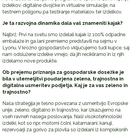
izdelkov, digitalne dvojčke in virtualne simulacije, na
testnem poligonu pa testiranje materialov ter izdelkov.
Je ta razvojna dinamika dala vaš znameniti kajak?
Najbrž. Prvi na svetu smo izdelali kajak iz 100% odpadne
embalaže in ga lani premierno predstavili na sejmu v
Lyonu. V krožno gospodarstvo vključujemo tudi kupce, saj
nam odslužene izdelke vrnejo, da jih recikliramo in iz njih
izdelamo nove produkte.
Ob prejemu priznanja za gospodarske dosežke je
bila v utemeljitvi poudarjena zelena, trajnostna in
digitalna usmeritev podjetja. Kaj je za vas zeleno in
trajnostno?
Naša strategija je tesno povezana z usmeritvijo Evropske
unije, zeleno, digitalno in trajnostno, kar izkazujemo na
vseh ravneh našega poslovanja. Naši visokotehnološki
izdelki, kot so npr. motorni čolni, katamarani, kanuji,
rezervoarji za gorivo za plovila so izdelani iz kompleksnih