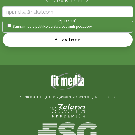
Vpišite vaš e-naslov
*
Sprejmi
*
Strinjam se s
politiko varstva osebnih podatkov
Prijavite se
Fit media d.o.o. je upravljavec navedenih blagovnih znamk.