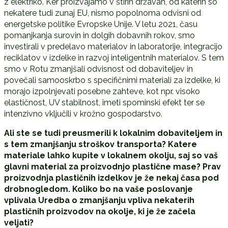
z elektriko. Ker proizvajamo v štirih državah, od katerih so
nekatere tudi zunaj EU, nismo popolnoma odvisni od
energetske politike Evropske Unije. V letu 2021, času
pomanjkanja surovin in dolgih dobavnih rokov, smo
investirali v predelavo materialov in laboratorije, integracijo
reciklatov v izdelke in razvoj inteligentnih materialov. S tem
smo v Rotu zmanjšali odvisnost od dobaviteljev in
povečali samooskrbo s specifičnimi materiali za izdelke, ki
morajo izpolnjevati posebne zahteve, kot npr. visoko
elastičnost, UV stabilnost, imeti spominski efekt ter se
intenzivno vključili v krožno gospodarstvo.
Ali ste se tudi preusmerili k lokalnim dobaviteljem in
s tem zmanjšanju stroškov transporta? Katere
materiale lahko kupite v lokalnem okolju, saj so vaš
glavni material za proizvodnjo plastične mase? Prav
proizvodnja plastičnih izdelkov je že nekaj časa pod
drobnogledom. Koliko bo na vaše poslovanje
vplivala Uredba o zmanjšanju vpliva nekaterih
plastičnih proizvodov na okolje, ki je že začela
veljati?