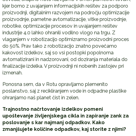
kjer bomo z uvajanjem informacijskih rešitev za podporo
proizvodnji, digitalnim razvojem na področju optimizacije
proizvodnje, pametne avtomatizacije, vitke proizvodnje,
robotike, optimizacije procesov in uvajanjem rešitev
industrije 4.0 lahko ohranili vodilno vlogo na trgu. Z
vlaganjem v robotizacijo optimizramo proizvodni proces
do 50%. Prav tako z robotizacijo znatno povečamo
kakovost izdelkov, saj so vsi postopki popolnoma
avtomatizirani in nadzorovani, od doziranja materiala do
finalizacije izdelka. V proizvodnji ni nobenih zastojev pri
izmenah.
Ponosna sem, da v Rotu opravljamo plemenito
poslanstvo, saj z recikliranjem vode in odpadne plastike
ohranjamo naš planet čist in zelen.
Trajnostno načrtovanje izdelkov pomeni
upoštevanje življenjskega cikla in zapiranje zank za
poslovanje s kar najmanj odpadkov. Kako
zmanjšujete količine odpadkov, kaj storite z njimi?