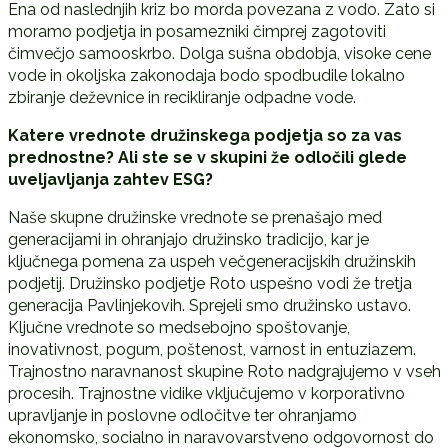
Ena od naslednjih kriz bo morda povezana z vodo. Zato si
moramo podjetja in posamezniki čimprej zagotoviti
čimvečjo samooskrbo. Dolga sušna obdobja, visoke cene
vode in okoljska zakonodaja bodo spodbudile lokalno
zbiranje deževnice in recikliranje odpadne vode.
Katere vrednote družinskega podjetja so za vas
prednostne? Ali ste se v skupini že odločili glede
uveljavljanja zahtev ESG?
Naše skupne družinske vrednote se prenašajo med
generacijami in ohranjajo družinsko tradicijo, kar je
ključnega pomena za uspeh večgeneracijskih družinskih
podjetij. Družinsko podjetje Roto uspešno vodi že tretja
generacija Pavlinjekovih. Sprejeli smo družinsko ustavo.
Ključne vrednote so medsebojno spoštovanje,
inovativnost, pogum, poštenost, varnost in entuziazem.
Trajnostno naravnanost skupine Roto nadgrajujemo v vseh
procesih. Trajnostne vidike vključujemo v korporativno
upravljanje in poslovne odločitve ter ohranjamo
ekonomsko, socialno in naravovarstveno odgovornost do