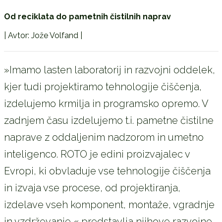
Od reciklata do pametnih čistilnih naprav
| Avtor: Jože Volfand |
»Imamo lasten laboratorij in razvojni oddelek,
kjer tudi projektiramo tehnologije čiščenja,
izdelujemo krmilja in programsko opremo. V
zadnjem času izdelujemo t.i. pametne čistilne
naprave z oddaljenim nadzorom in umetno
inteligenco. ROTO je edini proizvajalec v
Evropi, ki obvladuje vse tehnologije čiščenja
in izvaja vse procese, od projektiranja,
izdelave vseh komponent, montaže, vgradnje
in vzdrževanje,« predstavlja njihove razvojne