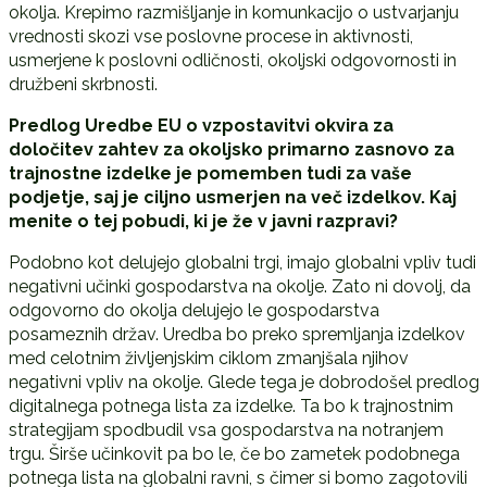
okolja. Krepimo razmišljanje in komunkacijo o ustvarjanju
vrednosti skozi vse poslovne procese in aktivnosti,
usmerjene k poslovni odličnosti, okoljski odgovornosti in
družbeni skrbnosti.
Predlog Uredbe EU o vzpostavitvi okvira za
določitev zahtev za okoljsko primarno zasnovo za
trajnostne izdelke je pomemben tudi za vaše
podjetje, saj je ciljno usmerjen na več izdelkov. Kaj
menite o tej pobudi, ki je že v javni razpravi?
Podobno kot delujejo globalni trgi, imajo globalni vpliv tudi
negativni učinki gospodarstva na okolje. Zato ni dovolj, da
odgovorno do okolja delujejo le gospodarstva
posameznih držav. Uredba bo preko spremljanja izdelkov
med celotnim življenjskim ciklom zmanjšala njihov
negativni vpliv na okolje. Glede tega je dobrodošel predlog
digitalnega potnega lista za izdelke. Ta bo k trajnostnim
strategijam spodbudil vsa gospodarstva na notranjem
trgu. Širše učinkovit pa bo le, če bo zametek podobnega
potnega lista na globalni ravni, s čimer si bomo zagotovili