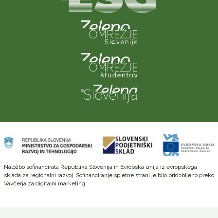
Naložbo sofinancirata Republika Slovenija in Evropska unija iz evropskega
sklada za regionalni razvoj. Sofinanciranje spletne strani je bilo pridobljeno preko
Vavčerja za digitalni marketing.