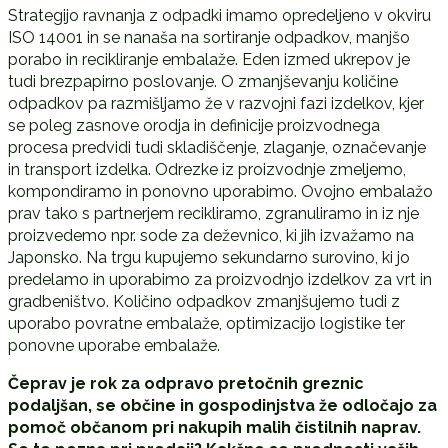
Strategijo ravnanja z odpadki imamo opredeljeno v okviru
ISO 14001 in se nanaša na sortiranje odpadkov, manjšo
porabo in recikliranje embalaže. Eden izmed ukrepov je
tudi brezpapirno poslovanje. O zmanjševanju količine
odpadkov pa razmišljamo že v razvojni fazi izdelkov, kjer
se poleg zasnove orodja in definicije proizvodnega
procesa predvidi tudi skladiščenje, zlaganje, označevanje
in transport izdelka. Odrezke iz proizvodnje zmeljemo,
kompondiramo in ponovno uporabimo. Ovojno embalažo
prav tako s partnerjem recikliramo, zgranuliramo in iz nje
proizvedemo npr. sode za deževnico, ki jih izvažamo na
Japonsko. Na trgu kupujemo sekundarno surovino, ki jo
predelamo in uporabimo za proizvodnjo izdelkov za vrt in
gradbeništvo. Količino odpadkov zmanjšujemo tudi z
uporabo povratne embalaže, optimizacijo logistike ter
ponovne uporabe embalaže.
Čeprav je rok za odpravo pretočnih greznic
podaljšan, se občine in gospodinjstva že odločajo za
pomoč občanom pri nakupih malih čistilnih naprav.