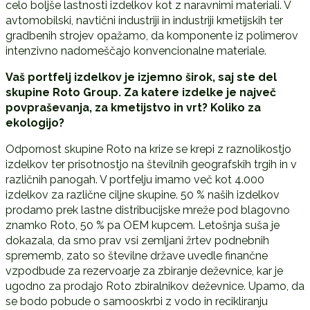
celo boljše lastnosti izdelkov kot z naravnimi materiali. V
avtomobilski, navtični industriji in industriji kmetijskih ter
gradbenih strojev opažamo, da komponente iz polimerov
intenzivno nadomeščajo konvencionalne materiale.
Vaš portfelj izdelkov je izjemno širok, saj ste del
skupine Roto Group. Za katere izdelke je največ
povpraševanja, za kmetijstvo in vrt? Koliko za
ekologijo?
Odpornost skupine Roto na krize se krepi z raznolikostjo
izdelkov ter prisotnostjo na številnih geografskih trgih in v
različnih panogah. V portfelju imamo več kot 4.000
izdelkov za različne ciljne skupine. 50 % naših izdelkov
prodamo prek lastne distribucijske mreže pod blagovno
znamko Roto, 50 % pa OEM kupcem. Letošnja suša je
dokazala, da smo prav vsi zemljani žrtev podnebnih
sprememb, zato so številne države uvedle finančne
vzpodbude za rezervoarje za zbiranje deževnice, kar je
ugodno za prodajo Roto zbiralnikov deževnice. Upamo, da
se bodo pobude o samooskrbi z vodo in recikliranju