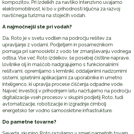
kompozitov. Pri izdelkih za navtiko intenzivno uvajamo
elektromobilnost, ki bo v prihodnosti ključna za razvoj
navtičnega turizma na stoječih vodah.
A najmočnejši ste pri vodah?
Da. Roto je v svetu vodilen na področju rešitev za
upravljanje z vodami. Podjetjem in posameznikom
pomaga pri samooskrbi z vodo ter zmanjševanju vodnega
odtisa. Vse več Roto izdelkov, še posebej čistilne naprave,
lovilnike olj in maščob nadgrajujemo s funkcionalnimi
rešitvami, opremljamo s krmilniki, oddaljenimi nadzornimi
sistemi, spletnimi aplikacijami za uporabnike in umetno
inteligenco, ki upravlja procese čiščenja odpadne vode.
Največ investicij v prihodnjem letu načrtujemo na področju
digitalizacije vseh procesov v skupini podjetij Roto, tudi
avtomatizacije, robotizacije in izgradnje čimbolj
energetsko ter vodno samooskrbne infrastrukture.
Do pametne tovarne?
Seveda, skupino Roto razvijamo v smeri pametnih tovarn,