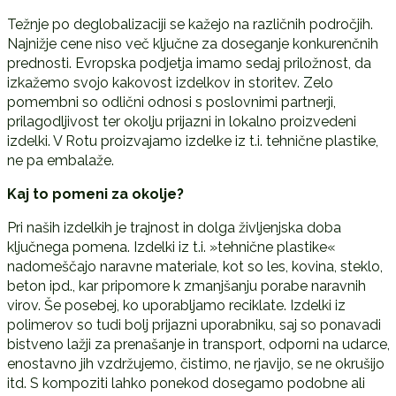
Težnje po deglobalizaciji se kažejo na različnih področjih.
Najnižje cene niso več ključne za doseganje konkurenčnih
prednosti. Evropska podjetja imamo sedaj priložnost, da
izkažemo svojo kakovost izdelkov in storitev. Zelo
pomembni so odlični odnosi s poslovnimi partnerji,
prilagodljivost ter okolju prijazni in lokalno proizvedeni
izdelki. V Rotu proizvajamo izdelke iz t.i. tehnične plastike,
ne pa embalaže.
Kaj to pomeni za okolje?
Pri naših izdelkih je trajnost in dolga življenjska doba
ključnega pomena. Izdelki iz t.i. »tehnične plastike«
nadomeščajo naravne materiale, kot so les, kovina, steklo,
beton ipd., kar pripomore k zmanjšanju porabe naravnih
virov. Še posebej, ko uporabljamo reciklate. Izdelki iz
polimerov so tudi bolj prijazni uporabniku, saj so ponavadi
bistveno lažji za prenašanje in transport, odporni na udarce,
enostavno jih vzdržujemo, čistimo, ne rjavijo, se ne okrušijo
itd. S kompoziti lahko ponekod dosegamo podobne ali