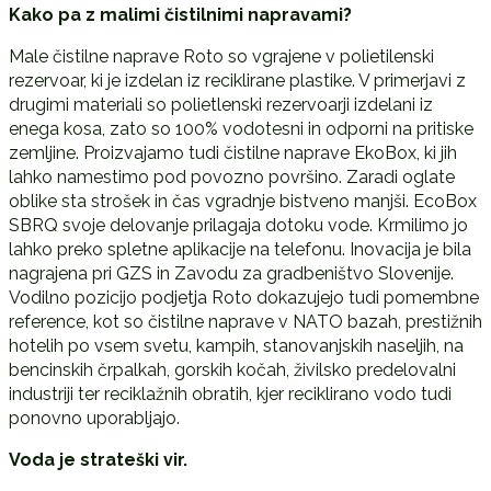
Kako pa z malimi čistilnimi napravami?
Male čistilne naprave Roto so vgrajene v polietilenski
rezervoar, ki je izdelan iz reciklirane plastike. V primerjavi z
drugimi materiali so polietlenski rezervoarji izdelani iz
enega kosa, zato so 100% vodotesni in odporni na pritiske
zemljine. Proizvajamo tudi čistilne naprave EkoBox, ki jih
lahko namestimo pod povozno površino. Zaradi oglate
oblike sta strošek in čas vgradnje bistveno manjši. EcoBox
SBRQ svoje delovanje prilagaja dotoku vode. Krmilimo jo
lahko preko spletne aplikacije na telefonu. Inovacija je bila
nagrajena pri GZS in Zavodu za gradbeništvo Slovenije.
Vodilno pozicijo podjetja Roto dokazujejo tudi pomembne
reference, kot so čistilne naprave v NATO bazah, prestižnih
hotelih po vsem svetu, kampih, stanovanjskih naseljih, na
bencinskih črpalkah, gorskih kočah, živilsko predelovalni
industriji ter reciklažnih obratih, kjer reciklirano vodo tudi
ponovno uporabljajo.
Voda je strateški vir.