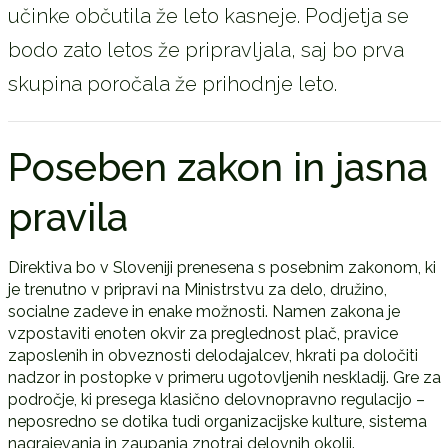
učinke občutila že leto kasneje. Podjetja se
bodo zato letos že pripravljala, saj bo prva
skupina poročala že prihodnje leto.
Poseben zakon in jasna
pravila
Direktiva bo v Sloveniji prenesena s posebnim zakonom, ki
je trenutno v pripravi na Ministrstvu za delo, družino,
socialne zadeve in enake možnosti. Namen zakona je
vzpostaviti enoten okvir za preglednost plač, pravice
zaposlenih in obveznosti delodajalcev, hkrati pa določiti
nadzor in postopke v primeru ugotovljenih neskladij. Gre za
področje, ki presega klasično delovnopravno regulacijo –
neposredno se dotika tudi organizacijske kulture, sistema
nagrajevanja in zaupanja znotraj delovnih okolij.