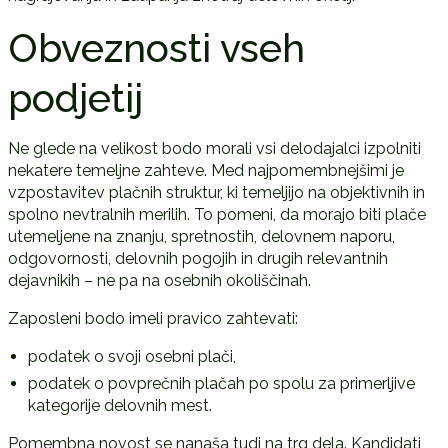
Obveznosti vseh
podjetij
Ne glede na velikost bodo morali vsi delodajalci izpolniti
nekatere temeljne zahteve. Med najpomembnejšimi je
vzpostavitev plačnih struktur, ki temeljijo na objektivnih in
spolno nevtralnih merilih. To pomeni, da morajo biti plače
utemeljene na znanju, spretnostih, delovnem naporu,
odgovornosti, delovnih pogojih in drugih relevantnih
dejavnikih – ne pa na osebnih okoliščinah.
Zaposleni bodo imeli pravico zahtevati:
podatek o svoji osebni plači,
podatek o povprečnih plačah po spolu za primerljive
kategorije delovnih mest.
Pomembna novost se nanaša tudi na trg dela. Kandidati