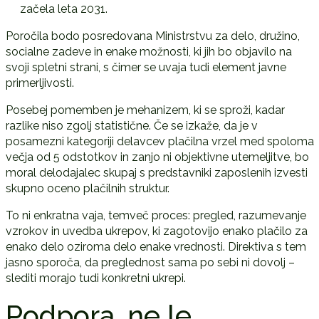
začela leta 2031.
Poročila bodo posredovana Ministrstvu za delo, družino,
socialne zadeve in enake možnosti, ki jih bo objavilo na
svoji spletni strani, s čimer se uvaja tudi element javne
primerljivosti.
Posebej pomemben je mehanizem, ki se sproži, kadar
razlike niso zgolj statistične. Če se izkaže, da je v
posamezni kategoriji delavcev plačilna vrzel med spoloma
večja od 5 odstotkov in zanjo ni objektivne utemeljitve, bo
moral delodajalec skupaj s predstavniki zaposlenih izvesti
skupno oceno plačilnih struktur.
To ni enkratna vaja, temveč proces: pregled, razumevanje
vzrokov in uvedba ukrepov, ki zagotovijo enako plačilo za
enako delo oziroma delo enake vrednosti. Direktiva s tem
jasno sporoča, da preglednost sama po sebi ni dovolj –
slediti morajo tudi konkretni ukrepi.
Podpora, ne le