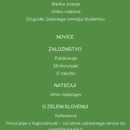
Banka znanja
Video vsebine
Dogodki Zelenega omrežja študentov
NOVICE
ZALOŽNIŠTVO
Publikacije
Strokovnjaki
O založbi
NATEČAJI
Arhiv natečajev
O ZELENI SLOVENIJI
Reference
Poročanje o trajnostnosti – od izbire ustreznega okvira do
poročila na ključ