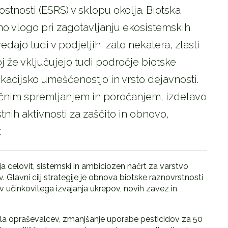
stnosti (ESRS) v sklopu okolja. Biotska
 vlogo pri zagotavljanju ekosistemskih
vedajo tudi v podjetjih, zato nekatera, zlasti
oj že vključujejo tudi področje biotske
okacijsko umeščenostjo in vrsto dejavnosti.
tičnim spremljanjem in poročanjem, izdelavo
tnih aktivnosti za zaščito in obnovo,
.
ja celovit, sistemski in ambiciozen načrt za varstvo
 Glavni cilj strategije je obnova biotske raznovrstnosti
v učinkovitega izvajanja ukrepov, novih zavez in
evila opraševalcev, zmanjšanje uporabe pesticidov za 50