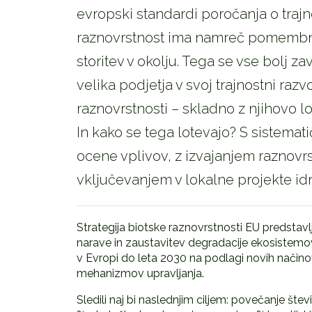
evropski standardi poročanja o trajno
raznovrstnost ima namreč pomembno
storitev v okolju. Tega se vse bolj za
velika podjetja v svoj trajnostni razv
raznovrstnosti – skladno z njihovo l
In kako se tega lotevajo? S sistema
ocene vplivov, z izvajanjem raznovrs
vključevanjem v lokalne projekte idr
Strategija biotske raznovrstnosti EU predstavl
narave in zaustavitev degradacije ekosistemov.
v Evropi do leta 2030 na podlagi novih načino
mehanizmov upravljanja.
Sledili naj bi naslednjim ciljem: povečanje št