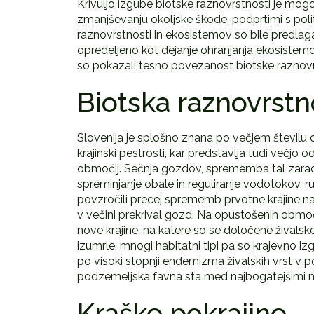
Krivuljo izgube biotske raznovrstnosti je mogo
zmanjševanju okoljske škode, podprtimi s poli
raznovrstnosti in ekosistemov so bile predlaga
opredeljeno kot dejanje ohranjanja ekosistemov 
so pokazali tesno povezanost biotske raznovr
Biotska raznovrstno
Slovenija je splošno znana po večjem številu 
krajinski pestrosti, kar predstavlja tudi večjo 
območij. Sečnja gozdov, sprememba tal zaradi
spreminjanje obale in reguliranje vodotokov, rud
povzročili precej sprememb prvotne krajine na o
v večini prekrival gozd. Na opustošenih obmo
nove krajine, na katere so se določene živalske
izumrle, mnogi habitatni tipi pa so krajevno izgin
po visoki stopnji endemizma živalskih vrst v p
podzemeljska favna sta med najbogatejšimi n
Kraške pokrajine