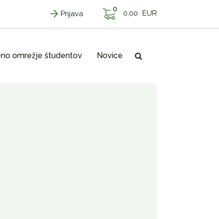
0
0,00
EUR
Prijava
no omrežje študentov
Novice