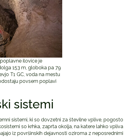
poplavne ilovice je
dolga 153 m, globoka pa 79
evjo T1 GC, voda na mestu
odostaju povsem poplavi
ski sistemi
ni sistemi, ki so dovzetni za številne vplive, pogosto
sistemi so krhka, zaprta okolja, na katere lahko vpliva
hajajo iz površinskih dejavnosti oziroma z neposrednimi