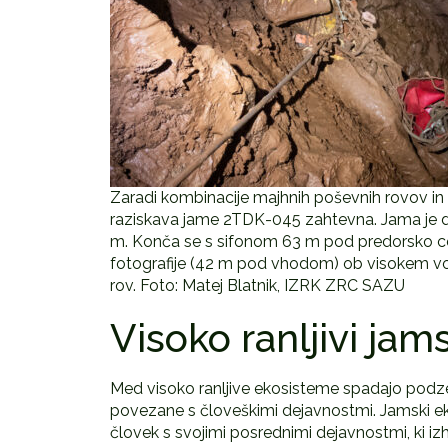
Zaradi kombinacije majhnih poševnih rovov in 
raziskava jame 2TDK-045 zahtevna. Jama je 
m. Konča se s sifonom 63 m pod predorsko c
fotografije (42 m pod vhodom) ob visokem v
rov. Foto: Matej Blatnik, IZRK ZRC SAZU
Visoko ranljivi jam
Med visoko ranljive ekosisteme spadajo podzem
povezane s človeškimi dejavnostmi. Jamski eko
človek s svojimi posrednimi dejavnostmi, ki iz