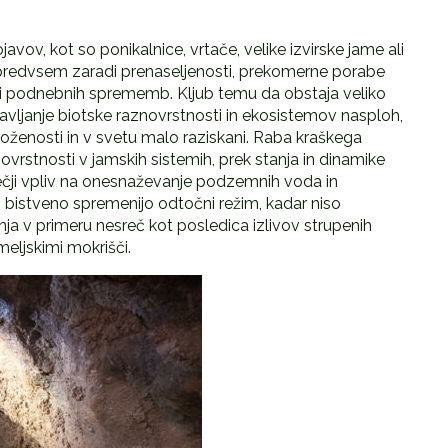
avov, kot so ponikalnice, vrtače, velike izvirske jame ali
o predvsem zaradi prenaseljenosti, prekomerne porabe
di podnebnih sprememb. Kljub temu da obstaja veliko
vljanje biotske raznovrstnosti in ekosistemov nasploh,
oženosti in v svetu malo raziskani. Raba kraškega
ovrstnosti v jamskih sistemih, prek stanja in dinamike
ečji vpliv na onesnaževanje podzemnih voda in
ki bistveno spremenijo odtočni režim, kadar niso
ja v primeru nesreč kot posledica izlivov strupenih
ljskimi mokrišči.