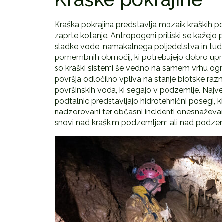
Kraška pokrajina predstavlja mozaik kraških poj
zaprte kotanje. Antropogeni pritiski se kažej
sladke vode, namakalnega poljedelstva in tu
pomembnih območij, ki potrebujejo dobro upra
so kraški sistemi še vedno na samem vrhu ogr
površja odločilno vpliva na stanje biotske razn
površinskih voda, ki segajo v podzemlje. Najv
podtalnic predstavljajo hidrotehnični posegi, 
nadzorovani ter občasni incidenti onesnaževan
snovi nad kraškim podzemljem ali nad podzeme