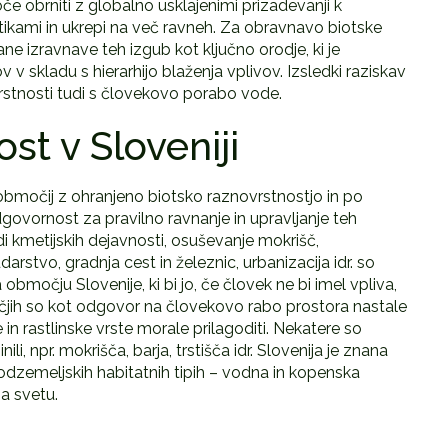
če obrniti z globalno usklajenimi prizadevanji k
tikami in ukrepi na več ravneh. Za obravnavo biotske
ne izravnave teh izgub kot ključno orodje, ki je
v skladu s hierarhijo blaženja vplivov. Izsledki raziskav
stnosti tudi s človekovo porabo vode.
st v Sloveniji
območij z ohranjeno biotsko raznovrstnostjo in po
odgovornost za pravilno ravnanje in upravljanje teh
 kmetijskih dejavnosti, osuševanje mokrišč,
arstvo, gradnja cest in železnic, urbanizacija idr. so
bmočju Slovenije, ki bi jo, če človek ne bi imel vpliva,
čjih so kot odgovor na človekovo rabo prostora nastale
 in rastlinske vrste morale prilagoditi. Nekatere so
ili, npr. mokrišča, barja, trstišča idr. Slovenija je znana
odzemeljskih habitatnih tipih – vodna in kopenska
a svetu.