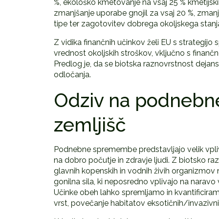
%, ekološko kmetovanje na vsaj 25 % kmetijski
zmanjšanje uporabe gnojil za vsaj 20 %, zmanjš
tipe ter zagotovitev dobrega okoljskega stanj
Z vidika finančnih učinkov želi EU s strategijo
vrednost okoljskih stroškov, vključno s finan
Predlog je, da se biotska raznovrstnost dejans
odločanja.
Odziv na podnebn
zemljišč
Podnebne spremembe predstavljajo velik vpliv 
na dobro počutje in zdravje ljudi. Z biotsko r
glavnih kopenskih in vodnih živih organizmov
gonilna sila, ki neposredno vplivajo na naravo v
Učinke obeh lahko spremljamo in kvantificiramo z
vrst, povečanje habitatov eksotičnih/invazivnih