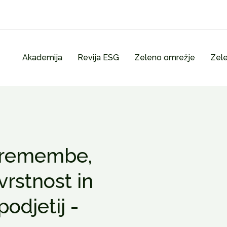
Akademija
Revija ESG
Zeleno omrežje
Zele
premembe,
vrstnost in
odjetij -