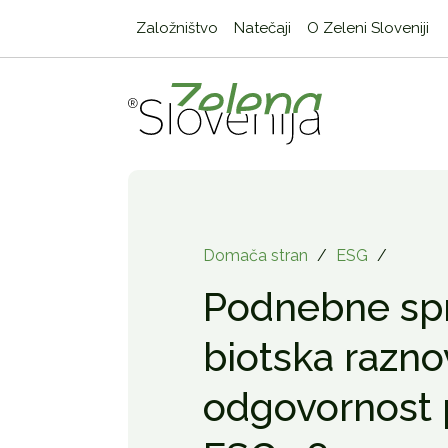
Založništvo
Natečaji
O Zeleni Sloveniji
Domača stran
/
ESG
/
Podnebne s
biotska razno
odgovornost p