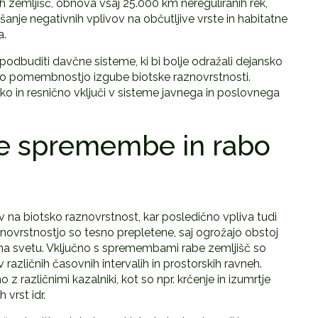
h zemljišč, obnova vsaj 25.000 km nereguliranih rek,
anje negativnih vplivov na občutljive vrste in habitatne
a.
 spodbuditi davčne sisteme, ki bi bolje odražali dejansko
čno pomembnostjo izgube biotske raznovrstnosti.
ko in resnično vključi v sisteme javnega in poslovnega
e spremembe in rabo
na biotsko raznovrstnost, kar posledično vpliva tudi
aznovrstnostjo so tesno prepletene, saj ogrožajo obstoj
 na svetu. Vključno s spremembami rabe zemljišč so
 različnih časovnih intervalih in prostorskih ravneh.
 različnimi kazalniki, kot so npr. krčenje in izumrtje
 vrst idr.