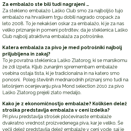
Za embalažo ste bili tudi nagrajeni …
Za stekleno embalažo Laško Club smo za najboljšo tujo
embalažo na hrvaškem trgu dobili nagrado cropack za
leto 2008. To je nekakšen oskar za embalažo, ki je za nas
veliko priznanje in pomeni potrditev, da je steklenica Laško
Club najbolj atraktivna embalaža za potrošnike.
Katera embalaža za pivo je med potrošniki najbolj
priljubljena in zakaj?
To je povratna steklenica Laško Zlatorog, ki se marsikomu
že zdi izpeta. Kljub zunanjim spremembam embalaže
vsebina ostaja tista, ki je tradicionalna in na katero smo
ponosni. Poleg številnih mednarodnih priznanj smo tudi na
letošnjem ocenjevanju piva Mond selection 2010 za pivo
Laško Zlatorog prejeli zlato medaljo.
Kako je z ekonomičnostjo embalaže? Kolikšen delež
stroška predstavlja embalaža v ceni izdelka?
Pri pivu predstavlja strošek pločevinaste embalaže
dvakratno vrednost proizvedenega piva, kar je veliko. Še
večji delež predstavlja delež embalaže v ceni vode, saj je