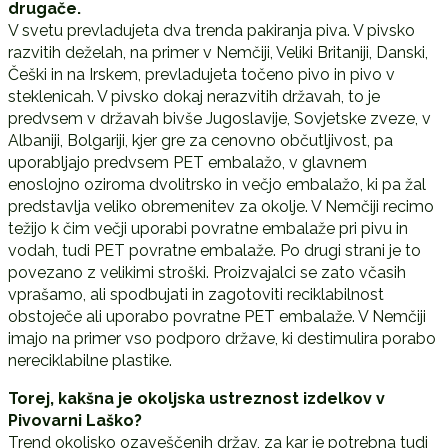
drugače.
V svetu prevladujeta dva trenda pakiranja piva. V pivsko
razvitih deželah, na primer v Nemčiji, Veliki Britaniji, Danski,
Češki in na Irskem, prevladujeta točeno pivo in pivo v
steklenicah. V pivsko dokaj nerazvitih državah, to je
predvsem v državah bivše Jugoslavije, Sovjetske zveze, v
Albaniji, Bolgariji, kjer gre za cenovno občutljivost, pa
uporabljajo predvsem PET embalažo, v glavnem
enoslojno oziroma dvolitrsko in večjo embalažo, ki pa žal
predstavlja veliko obremenitev za okolje. V Nemčiji recimo
težijo k čim večji uporabi povratne embalaže pri pivu in
vodah, tudi PET povratne embalaže. Po drugi strani je to
povezano z velikimi stroški. Proizvajalci se zato včasih
vprašamo, ali spodbujati in zagotoviti reciklabilnost
obstoječe ali uporabo povratne PET embalaže. V Nemčiji
imajo na primer vso podporo države, ki destimulira porabo
nereciklabilne plastike.
Torej, kakšna je okoljska ustreznost izdelkov v
Pivovarni Laško?
Trend okoljsko ozaveščenih držav, za kar je potrebna tudi