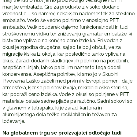
Italiji trenutno razvijamo proizvodnjo večslojne PET in
manjše embalaže. Gre za produkte z visoko dodano
vrednostjo – so namreč nekakšen nadomestek za stekleno
embalažo. Vodo še vedno polnimo v enoslojno PET
embalažo. Velik poudarek dajemo funkcionalnosti in tudi
stroškovnemu vidiku ter zniževanju gramatur embalaže, ki
bistveno vplivajo na končno ceno izdelka. Pri vodah z
okusi je zgodba drugačna, saj so te bolj občutljive za
migracije kisika iz okolja, kar posledično lahko vpliva na
okus. Zaradi dodanih sladkorjev jih polnimo na posebnih,
aseptičnih linijah, lahko pa bi jim namesto tega dodali
konzervanse. Aseptična polnitev, ki smo jo v Skupini
Pivovarna Laško začeli med prvimi v Evropi, pomeni, da je
atmosfera, kjer se polnitev izvaja, mikrobiološko sterilna,
kar podraži ceno izdelka. Vode z okusi so polnjene v PET
materiale, ostale sadne pijače pa različno. Sadni sokovi so
v glavnem v tetrapaku, ki je zaradi kartona in
aluminijastega dela težko reciklabilen in težaven za
ločevanje.
Na globalnem trgu se proizvajalci odločajo tudi