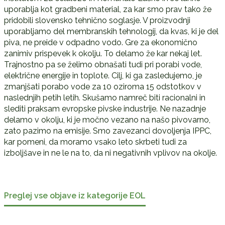
uporablja kot gradbeni material, za kar smo prav tako že
pridobili slovensko tehnično soglasje. V proizvodnji
uporabljamo del membranskih tehnologij, da kvas, ki je del
piva, ne preide v odpadno vodo. Gre za ekonomično
zanimiv prispevek k okolju. To delamo že kar nekaj let.
Trajnostno pa se želimo obnašati tudi pri porabi vode,
električne energije in toplote. Cilj, ki ga zasledujemo, je
zmanjšati porabo vode za 10 oziroma 15 odstotkov v
naslednjih petih letih. Skušamo namreč biti racionalni in
slediti praksam evropske pivske industrije. Ne nazadnje
delamo v okolju, ki je močno vezano na našo pivovarno,
zato pazimo na emisije. Smo zavezanci dovoljenja IPPC,
kar pomeni, da moramo vsako leto skrbeti tudi za
izboljšave in ne le na to, da ni negativnih vplivov na okolje.
Preglej vse objave iz kategorije EOL