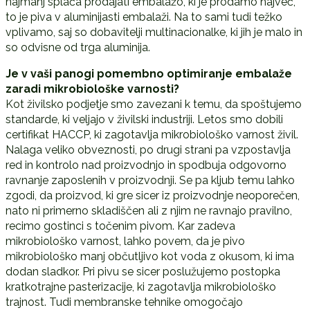
najmanj splača prodajati embalažo, ki je prodamo največ,
to je piva v aluminijasti embalaži. Na to sami tudi težko
vplivamo, saj so dobavitelji multinacionalke, ki jih je malo in
so odvisne od trga aluminija.
Je v vaši panogi pomembno optimiranje embalaže
zaradi mikrobiološke varnosti?
Kot živilsko podjetje smo zavezani k temu, da spoštujemo
standarde, ki veljajo v živilski industriji. Letos smo dobili
certifikat HACCP, ki zagotavlja mikrobiološko varnost živil.
Nalaga veliko obveznosti, po drugi strani pa vzpostavlja
red in kontrolo nad proizvodnjo in spodbuja odgovorno
ravnanje zaposlenih v proizvodnji. Se pa kljub temu lahko
zgodi, da proizvod, ki gre sicer iz proizvodnje neoporečen,
nato ni primerno skladiščen ali z njim ne ravnajo pravilno,
recimo gostinci s točenim pivom. Kar zadeva
mikrobiološko varnost, lahko povem, da je pivo
mikrobiološko manj občutljivo kot voda z okusom, ki ima
dodan sladkor. Pri pivu se sicer poslužujemo postopka
kratkotrajne pasterizacije, ki zagotavlja mikrobiološko
trajnost. Tudi membranske tehnike omogočajo