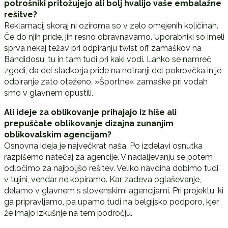
potrošniki pritožujejo ali bolj hvalijo vaše embalažne
rešitve?
Reklamacij skoraj ni oziroma so v zelo omejenih količinah.
Če do njih pride, jih resno obravnavamo. Uporabniki so imeli
sprva nekaj težav pri odpiranju twist off zamaškov na
Bandidosu, tu in tam tudi pri kaki vodi. Lahko se namreč
zgodi, da del sladkorja pride na notranji del pokrovčka in je
odpiranje zato oteženo. »Športne« zamaške pri vodah
smo v glavnem opustili.
Ali ideje za oblikovanje prihajajo iz hiše ali
prepuščate oblikovanje dizajna zunanjim
oblikovalskim agencijam?
Osnovna ideja je največkrat naša. Po izdelavi osnutka
razpišemo natečaj za agencije. V nadaljevanju se potem
odločimo za najboljšo rešitev. Veliko navdiha dobimo tudi
v tujini, vendar ne kopiramo. Kar zadeva oglaševanje,
delamo v glavnem s slovenskimi agencijami. Pri projektu, ki
ga pripravljamo, pa upamo tudi na belgijsko podporo, kjer
že imajo izkušnje na tem področju.