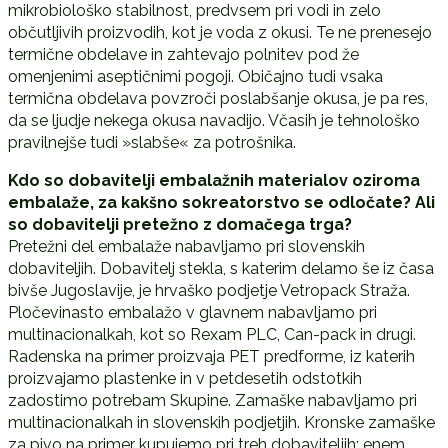
mikrobiološko stabilnost, predvsem pri vodi in zelo
občutljivih proizvodih, kot je voda z okusi. Te ne prenesejo
termične obdelave in zahtevajo polnitev pod že
omenjenimi aseptičnimi pogoji. Običajno tudi vsaka
termična obdelava povzroči poslabšanje okusa, je pa res,
da se ljudje nekega okusa navadijo. Včasih je tehnološko
pravilnejše tudi »slabše« za potrošnika.
Kdo so dobavitelji embalažnih materialov oziroma
embalaže, za kakšno sokreatorstvo se odločate? Ali
so dobavitelji pretežno z domačega trga?
Pretežni del embalaže nabavljamo pri slovenskih
dobaviteljih. Dobavitelj stekla, s katerim delamo še iz časa
bivše Jugoslavije, je hrvaško podjetje Vetropack Straža.
Pločevinasto embalažo v glavnem nabavljamo pri
multinacionalkah, kot so Rexam PLC, Can-pack in drugi.
Radenska na primer proizvaja PET predforme, iz katerih
proizvajamo plastenke in v petdesetih odstotkih
zadostimo potrebam Skupine. Zamaške nabavljamo pri
multinacionalkah in slovenskih podjetjih. Kronske zamaške
za pivo na primer kupujemo pri treh dobaviteljih: enem