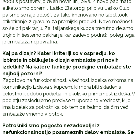
2008 s postavitvijo dveh novih linij piva. Z novo papirnato
etiketo smo opremili Laško Zlatorog, pri pivu Laško Club
pa smo se raje odločili za tako imenovano no label look
etiketiranje, z gravuro za premijski produkt. Nove možnosti
so še pri pakiranju. Za italijanskega kupca trenutno delamo
trojno in šesterno pakiranje, kar zadevo podraži, poleg tega
je embalaža nepovratna.
Kaj pa dizajn? Kateri kriteriji so v ospredju, ko
izbirate in oblikujete dizajn embalaže pri novih
izdelkih? Na katere funkcije prodajne embalaže ste
najbolj pozorni?
Zagotovo na funkcionalnost, všečnost izdelka oziroma na
komunikacijo izdelka s kupcem, ki mora biti skladen s
celostno podobo podjetja, in okoljsko primernost izdelka. V
podjetju zasledujemo predvsem uporabno vrednost, ki jo
ima izdelek za potrošnika, ob tem pa želimo, da čim več
embalaže vrnemo v obtok.
Potrošniki smo pogosto nezadovoljni z
nefunkcionalnostjo posameznih delov embalaže. Se