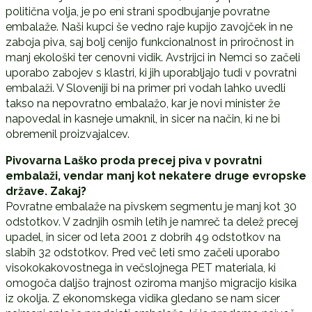
politična volja, je po eni strani spodbujanje povratne
embalaže. Naši kupci še vedno raje kupijo zavojček in ne
zaboja piva, saj bolj cenijo funkcionalnost in priročnost in
manj ekološki ter cenovni vidik. Avstrijci in Nemci so začeli
uporabo zabojev s klastri, ki jih uporabljajo tudi v povratni
embalaži. V Sloveniji bi na primer pri vodah lahko uvedli
takso na nepovratno embalažo, kar je novi minister že
napovedal in kasneje umaknil, in sicer na način, ki ne bi
obremenil proizvajalcev.
Pivovarna Laško proda precej piva v povratni
embalaži, vendar manj kot nekatere druge evropske
države. Zakaj?
Povratne embalaže na pivskem segmentu je manj kot 30
odstotkov. V zadnjih osmih letih je namreč ta delež precej
upadel, in sicer od leta 2001 z dobrih 49 odstotkov na
slabih 32 odstotkov. Pred več leti smo začeli uporabo
visokokakovostnega in večslojnega PET materiala, ki
omogoča daljšo trajnost oziroma manjšo migracijo kisika
iz okolja. Z ekonomskega vidika gledano se nam sicer