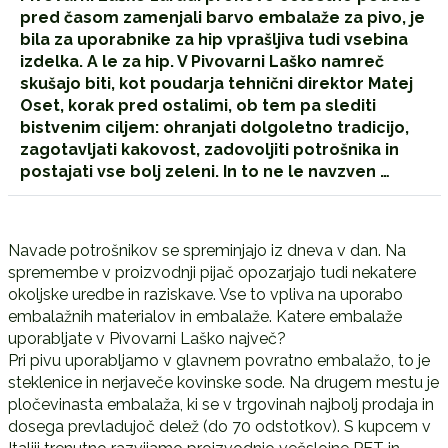
pred časom zamenjali barvo embalaže za pivo, je
bila za uporabnike za hip vprašljiva tudi vsebina
izdelka. A le za hip. V Pivovarni Laško namreč
skušajo biti, kot poudarja tehnični direktor Matej
Oset, korak pred ostalimi, ob tem pa slediti
bistvenim ciljem: ohranjati dolgoletno tradicijo,
zagotavljati kakovost, zadovoljiti potrošnika in
postajati vse bolj zeleni. In to ne le navzven …
Navade potrošnikov se spreminjajo iz dneva v dan. Na
spremembe v proizvodnji pijač opozarjajo tudi nekatere
okoljske uredbe in raziskave. Vse to vpliva na uporabo
embalažnih materialov in embalaže. Katere embalaže
uporabljate v Pivovarni Laško največ?
Pri pivu uporabljamo v glavnem povratno embalažo, to je
steklenice in nerjaveče kovinske sode. Na drugem mestu je
pločevinasta embalaža, ki se v trgovinah najbolj prodaja in
dosega prevladujoč delež (do 70 odstotkov). S kupcem v