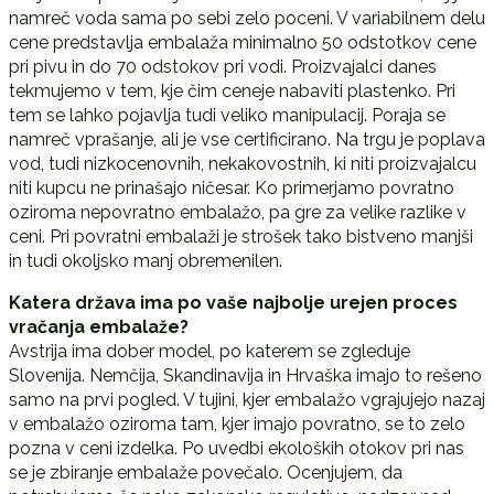
namreč voda sama po sebi zelo poceni. V variabilnem delu
cene predstavlja embalaža minimalno 50 odstotkov cene
pri pivu in do 70 odstokov pri vodi. Proizvajalci danes
tekmujemo v tem, kje čim ceneje nabaviti plastenko. Pri
tem se lahko pojavlja tudi veliko manipulacij. Poraja se
namreč vprašanje, ali je vse certificirano. Na trgu je poplava
vod, tudi nizkocenovnih, nekakovostnih, ki niti proizvajalcu
niti kupcu ne prinašajo ničesar. Ko primerjamo povratno
oziroma nepovratno embalažo, pa gre za velike razlike v
ceni. Pri povratni embalaži je strošek tako bistveno manjši
in tudi okoljsko manj obremenilen.
Katera država ima po vaše najbolje urejen proces
vračanja embalaže?
Avstrija ima dober model, po katerem se zgleduje
Slovenija. Nemčija, Skandinavija in Hrvaška imajo to rešeno
samo na prvi pogled. V tujini, kjer embalažo vgrajujejo nazaj
v embalažo oziroma tam, kjer imajo povratno, se to zelo
pozna v ceni izdelka. Po uvedbi ekoloških otokov pri nas
se je zbiranje embalaže povečalo. Ocenjujem, da