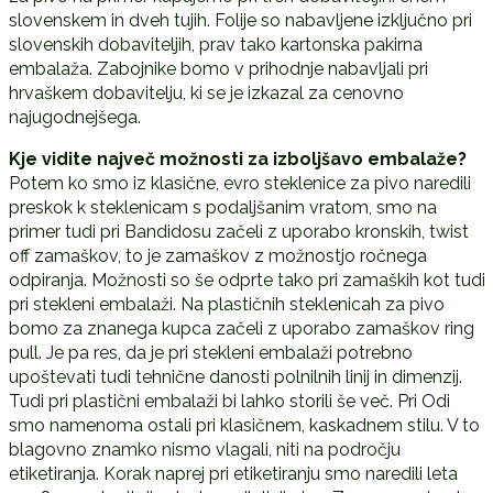
slovenskem in dveh tujih. Folije so nabavljene izključno pri
slovenskih dobaviteljih, prav tako kartonska pakirna
embalaža. Zabojnike bomo v prihodnje nabavljali pri
hrvaškem dobavitelju, ki se je izkazal za cenovno
najugodnejšega.
Kje vidite največ možnosti za izboljšavo embalaže?
Potem ko smo iz klasične, evro steklenice za pivo naredili
preskok k steklenicam s podaljšanim vratom, smo na
primer tudi pri Bandidosu začeli z uporabo kronskih, twist
off zamaškov, to je zamaškov z možnostjo ročnega
odpiranja. Možnosti so še odprte tako pri zamaških kot tudi
pri stekleni embalaži. Na plastičnih steklenicah za pivo
bomo za znanega kupca začeli z uporabo zamaškov ring
pull. Je pa res, da je pri stekleni embalaži potrebno
upoštevati tudi tehnične danosti polnilnih linij in dimenzij.
Tudi pri plastični embalaži bi lahko storili še več. Pri Odi
smo namenoma ostali pri klasičnem, kaskadnem stilu. V to
blagovno znamko nismo vlagali, niti na področju
etiketiranja. Korak naprej pri etiketiranju smo naredili leta