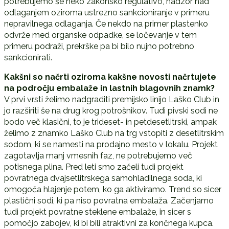
potrebujemo še neko zakonsko regulativo, nadzor nad
odlaganjem oziroma ustrezno sankcioniranje v primeru
nepravilnega odlaganja. Če nekdo na primer plastenko
odvrže med organske odpadke, se ločevanje v tem
primeru podraži, prekrške pa bi bilo nujno potrebno
sankcionirati.
Kakšni so načrti oziroma kakšne novosti načrtujete
na področju embalaže in lastnih blagovnih znamk?
V prvi vrsti želimo nadgraditi premijsko linijo Laško Club in
jo razširiti še na drug krog potrošnikov. Tudi pivski sodi ne
bodo več klasični, to je trideset- in petdesetlitrski, ampak
želimo z znamko Laško Club na trg vstopiti z desetlitrskim
sodom, ki se namesti na prodajno mesto v lokalu. Projekt
zagotavlja manj vmesnih faz, ne potrebujemo več
potisnega plina. Pred leti smo začeli tudi projekt
povratnega dvajsetlitrskega samohladilnega soda, ki
omogoča hlajenje potem, ko ga aktiviramo. Trend so sicer
plastični sodi, ki pa niso povratna embalaža. Začenjamo
tudi projekt povratne steklene embalaže, in sicer s
pomočjo zabojev, ki bi bili atraktivni za končnega kupca.