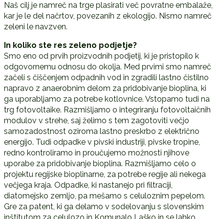
Naš cilj je namreč na trge plasirati več povratne embalaže,
kar je le del načrtov, povezanih z ekologijo. Nismo namreč
zeleni le navzven.
In koliko ste res zeleno podjetje?
Smo eno od prvih proizvodnih podjetij, ki je pristopilo k
odgovornemu odnosu do okolja. Med prvimi smo namreč
začeli s čiščenjem odpadnih vod in zgradili lastno čistilno
napravo z anaerobnim delom za pridobivanje bioplina, ki
ga uporabljamo za potrebe kotlovnice. Vstopamo tudi na
trg fotovoltaike. Razmišljamo o integriranju fotovoltaičnih
modulov v strehe, saj želimo s tem zagotoviti večjo
samozadostnost oziroma lastno preskrbo z električno
energijo. Tudi odpadke v pivski industriji, pivske tropine,
redno kontroliramo in proučujemo možnosti njihove
uporabe za pridobivanje bioplina. Razmišljamo celo o
projektu regijske bioplinarne, za potrebe regije ali nekega
večjega kraja. Odpadke, ki nastanejo pri filtraciji,
diatomejsko zemljo, pa mešamo s celuloznim pepelom.
Gre za patent, ki ga delamo v sodelovanju s slovenskim
inštitutom za celulozo in Komunalo Laško in se lahko