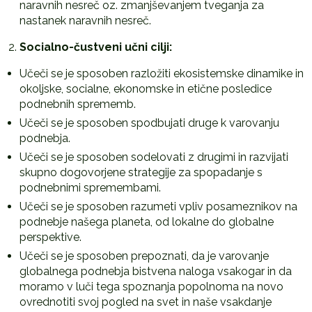
naravnih nesreč oz. zmanjševanjem tveganja za
nastanek naravnih nesreč.
Socialno-čustveni učni cilji:
Učeči se je sposoben razložiti ekosistemske dinamike in
okoljske, socialne, ekonomske in etične posledice
podnebnih sprememb.
Učeči se je sposoben spodbujati druge k varovanju
podnebja.
Učeči se je sposoben sodelovati z drugimi in razvijati
skupno dogovorjene strategije za spopadanje s
podnebnimi spremembami.
Učeči se je sposoben razumeti vpliv posameznikov na
podnebje našega planeta, od lokalne do globalne
perspektive.
Učeči se je sposoben prepoznati, da je varovanje
globalnega podnebja bistvena naloga vsakogar in da
moramo v luči tega spoznanja popolnoma na novo
ovrednotiti svoj pogled na svet in naše vsakdanje