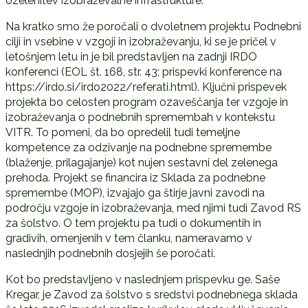
ozelenitev izobraževalne infrastrukture.
Na kratko smo že poročali o dvoletnem projektu Podnebni
cilji in vsebine v vzgoji in izobraževanju, ki se je pričel v
letošnjem letu in je bil predstavljen na zadnji IRDO
konferenci (EOL št. 168, str. 43; prispevki konference na
https://irdo.si/irdo2022/referati.html). Ključni prispevek
projekta bo celosten program ozaveščanja ter vzgoje in
izobraževanja o podnebnih spremembah v kontekstu
VITR. To pomeni, da bo opredelil tudi temeljne
kompetence za odzivanje na podnebne spremembe
(blaženje, prilagajanje) kot nujen sestavni del zelenega
prehoda. Projekt se financira iz Sklada za podnebne
spremembe (MOP), izvajajo ga štirje javni zavodi na
področju vzgoje in izobraževanja, med njimi tudi Zavod RS
za šolstvo. O tem projektu pa tudi o dokumentih in
gradivih, omenjenih v tem članku, nameravamo v
naslednjih podnebnih dosjejih še poročati.
Kot bo predstavljeno v naslednjem prispevku ge. Saše
Kregar, je Zavod za šolstvo s sredstvi podnebnega sklada