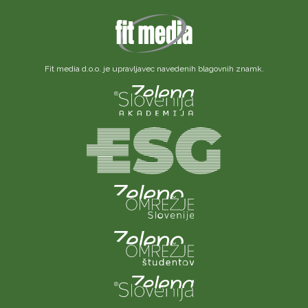
Fit media d.o.o. je upravljavec navedenih blagovnih znamk.