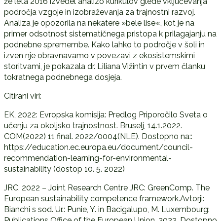
že leta 2016 izvedel analizo kurikulov glede vključevanja
področja vzgoje in izobraževanja za trajnostni razvoj.
Analiza je opozorila na nekatere »bele lise«, kot je na
primer odsotnost sistematičnega pristopa k prilagajanju na
podnebne spremembe. Kako lahko to področje v šoli in
izven nje obravnavamo v povezavi z ekosistemskimi
storitvami, je pokazala dr. Liliana Vižintin v prvem članku
tokratnega podnebnega dosjeja.
Citirani viri:
EK, 2022: Evropska komisija: Predlog Priporočilo Sveta o
učenju za okoljsko trajnostnost. Bruselj, 14.1.2022.
COM(2022) 11 final. 2022/0004(NLE). Dostopno na::
https://education.ec.europa.eu/document/council-
recommendation-learning-for-environmental-
sustainability (dostop 10. 5. 2022)
JRC, 2022 – Joint Research Centre JRC: GreenComp. The
European sustainability competence framework.Avtorji:
Bianchi s sod. Ur.: Punie, Y. in Bacigalupo, M. Luxembourg:
Publications Office of the European Union, 2022. Dostopno