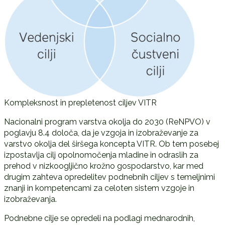
Kompleksnost in prepletenost ciljev VITR
Nacionalni program varstva okolja do 2030 (ReNPVO) v
poglavju 8.4 določa, da je vzgoja in izobraževanje za
varstvo okolja del širšega koncepta VITR. Ob tem posebej
izpostavlja cilj opolnomočenja mladine in odraslih za
prehod v nizkoogljično krožno gospodarstvo, kar med
drugim zahteva opredelitev podnebnih ciljev s temeljnimi
znanji in kompetencami za celoten sistem vzgoje in
izobraževanja.
Podnebne cilje se opredeli na podlagi mednarodnih,