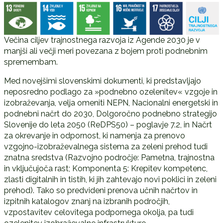
Večina ciljev trajnostnega razvoja iz Agende 2030 je v
manjši ali večji meri povezana z bojem proti podnebnim
spremembam.
Med novejšimi slovenskimi dokumenti, ki predstavljajo
neposredno podlago za »podnebno ozelenitev« vzgoje in
izobraževanja, velja omeniti NEPN, Nacionalni energetski in
podnebni načrt do 2030, Dolgoročno podnebno strategijo
Slovenije do leta 2050 (ReDPS50) – poglavje 7.2, in Načrt
za okrevanje in odpornost, ki namenja za prenovo
vzgojno-izobraževalnega sistema za zeleni prehod tudi
znatna sredstva (Razvojno področje: Pametna, trajnostna
in vključujoča rast; Komponenta 5: Krepitev kompetenc,
zlasti digitalnih in tistih, ki jih zahtevajo novi poklici in zeleni
prehod). Tako so predvideni prenova učnih načrtov in
izpitnih katalogov znanj na izbranih področjih,
vzpostavitev celovitega podpornega okolja, pa tudi