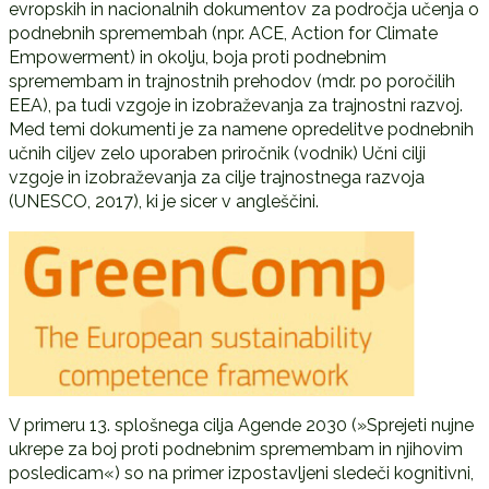
evropskih in nacionalnih dokumentov za področja učenja o
podnebnih spremembah (npr. ACE, Action for Climate
Empowerment) in okolju, boja proti podnebnim
spremembam in trajnostnih prehodov (mdr. po poročilih
EEA), pa tudi vzgoje in izobraževanja za trajnostni razvoj.
Med temi dokumenti je za namene opredelitve podnebnih
učnih ciljev zelo uporaben priročnik (vodnik) Učni cilji
vzgoje in izobraževanja za cilje trajnostnega razvoja
(UNESCO, 2017), ki je sicer v angleščini.
V primeru 13. splošnega cilja Agende 2030 (»Sprejeti nujne
ukrepe za boj proti podnebnim spremembam in njihovim
posledicam«) so na primer izpostavljeni sledeči kognitivni,