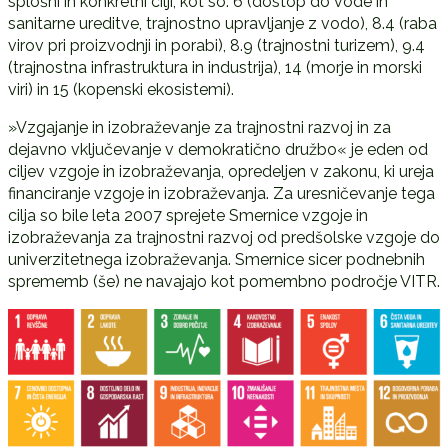
splošni in konkretni cilji, kot so: 6 (dostop do vode in
sanitarne ureditve, trajnostno upravljanje z vodo), 8.4 (raba
virov pri proizvodnji in porabi), 8.9 (trajnostni turizem), 9.4
(trajnostna infrastruktura in industrija), 14 (morje in morski
viri) in 15 (kopenski ekosistemi).
»Vzgajanje in izobraževanje za trajnostni razvoj in za
dejavno vključevanje v demokratično družbo« je eden od
ciljev vzgoje in izobraževanja, opredeljen v zakonu, ki ureja
financiranje vzgoje in izobraževanja. Za uresničevanje tega
cilja so bile leta 2007 sprejete Smernice vzgoje in
izobraževanja za trajnostni razvoj od predšolske vzgoje do
univerzitetnega izobraževanja. Smernice sicer podnebnih
sprememb (še) ne navajajo kot pomembno področje VITR.