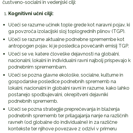
čustveno-socialni in vedenjski cilji:
Kognitivni učni cilji:
Učeči se razume učinek tople grede kot naravni pojav, ki
ga povzroča izolacijski sloj toplogrednih plinov (TGP).
Učeči se razume aktualne podnebne spremembe kot
antropogen pojav, ki je posledica povečanih emisij TGP.
Učeči se ve, katere človeške dejavnosti na globalni,
nacionalni, lokalni in individualni ravni najbolj prispevajo k
podnebnim spremembam.
Učeči se pozna glavne ekološke, socialne, kulturne in
gospodarske posledice podnebnih sprememb na
lokalni, nacionalni in globalni ravni in razume, kako lahko
postanejo spodbujevalni, okrepitveni dejavniki
podnebnih sprememb.
Učeči se pozna strategije preprečevanja in blaženja
podnebnih sprememb ter prilagajanja nanje na različnih
ravneh (od globalne do individualne) in za različne
kontekste ter njihove povezave z odzivi v primeru