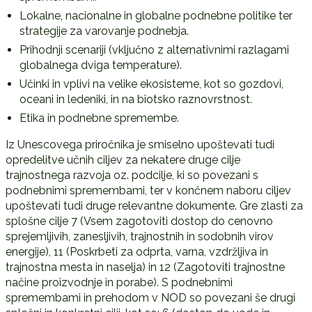
Lokalne, nacionalne in globalne podnebne politike ter
strategije za varovanje podnebja.
Prihodnji scenariji (vključno z alternativnimi razlagami
globalnega dviga temperature).
Učinki in vplivi na velike ekosisteme, kot so gozdovi,
oceani in ledeniki, in na biotsko raznovrstnost.
Etika in podnebne spremembe.
Iz Unescovega priročnika je smiselno upoštevati tudi
opredelitve učnih ciljev za nekatere druge cilje
trajnostnega razvoja oz. podcilje, ki so povezani s
podnebnimi spremembami, ter v končnem naboru ciljev
upoštevati tudi druge relevantne dokumente. Gre zlasti za
splošne cilje 7 (Vsem zagotoviti dostop do cenovno
sprejemljivih, zanesljivih, trajnostnih in sodobnih virov
energije), 11 (Poskrbeti za odprta, varna, vzdržljiva in
trajnostna mesta in naselja) in 12 (Zagotoviti trajnostne
načine proizvodnje in porabe). S podnebnimi
spremembami in prehodom v NOD so povezani še drugi