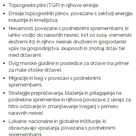
Toplogredni plini (TGP) in njihove emisije.
Emisije toplogrednih plinov, povezane s sektorji energije,
industrije in kmetijstva.
Nevarnosti, povezane s podnebnimi spremembami, ki
lahko vodijo do naravnih nesreč, kot so suša, vremenski
ekstremi itd. in njihov neenak družbeni in gospodarski
vpliv na gospodinjstva, skupnosti in znotraj držav ter
med državami.
Dvig morske gladine in posledice za države (na primer
za male otoške države).
Migracije in beg v povezavi s podnebnimi
spremembami.
Strategije preprečevanja, blaženja in prilagajanja na
podnebne spremembe in njihove povezave z ukrepi za
hitro odzivanje in zmanjševanje tveganj v primeru
naravnih nesreč.
Lokalne, nacionalne in globalne inštitucije, ki
obravnavajo vprašanja, povezana s podnebnimi
spremembami.