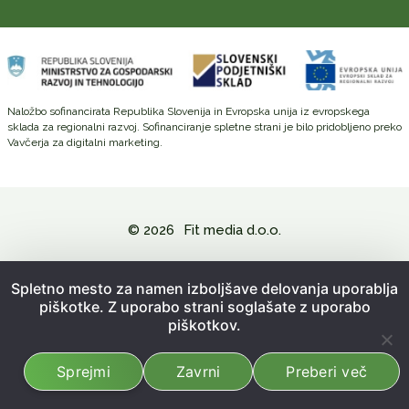
Naložbo sofinancirata Republika Slovenija in Evropska unija iz evropskega
sklada za regionalni razvoj. Sofinanciranje spletne strani je bilo pridobljeno preko
Vavčerja za digitalni marketing.
© 2026
Fit media d.o.o.
Politika zasebnosti in varovanje osebnih podatkov
Spletno mesto za namen izboljšave delovanja uporablja
piškotke. Z uporabo strani soglašate z uporabo
Splošni pogoji poslovanja
piškotkov.
Kazalo strani
Sprejmi
Zavrni
Preberi več
Izdelava spletne strani:
Emigma