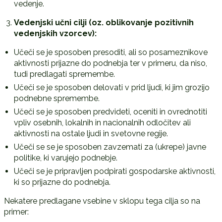
vedenje.
Vedenjski učni cilji (oz. oblikovanje pozitivnih
vedenjskih vzorcev):
Učeči se je sposoben presoditi, ali so posameznikove
aktivnosti prijazne do podnebja ter v primeru, da niso,
tudi predlagati spremembe.
Učeči se je sposoben delovati v prid ljudi, ki jim grozijo
podnebne spremembe.
Učeči se je sposoben predvideti, oceniti in ovrednotiti
vpliv osebnih, lokalnih in nacionalnih odločitev ali
aktivnosti na ostale ljudi in svetovne regije.
Učeči se se je sposoben zavzemati za (ukrepe) javne
politike, ki varujejo podnebje.
Učeči se je pripravljen podpirati gospodarske aktivnosti,
ki so prijazne do podnebja.
Nekatere predlagane vsebine v sklopu tega cilja so na
primer: