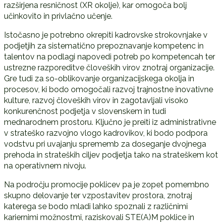
razširjena resničnost (XR okolje), kar omogoča bolj
učinkovito in privlačno učenje.
Istočasno je potrebno okrepiti kadrovske strokovnjake v
podjetjih za sistematično prepoznavanje kompetenc in
talentov na podlagi napovedi potreb po kompetencah ter
ustrezne razporeditve človeških virov znotraj organizacije.
Gre tudi za so-oblikovanje organizacijskega okolja in
procesov, ki bodo omogočali razvoj trajnostne inovativne
kulture, razvoj človeških virov in zagotavljali visoko
konkurenčnost podjetja v slovenskem in tudi
mednarodnem prostoru. Ključno je preiti iz administrativne
v strateško razvojno vlogo kadrovikov, ki bodo podpora
vodstvu pri uvajanju sprememb za doseganje dvojnega
prehoda in strateških ciljev podjetja tako na strateškem kot
na operativnem nivoju.
Na področju promocije poklicev pa je zopet pomembno
skupno delovanje ter vzpostavitev prostora, znotraj
katerega se bodo mladi lahko spoznali z različnimi
kariernimi možnostmi, raziskovali STE(A)M poklice in