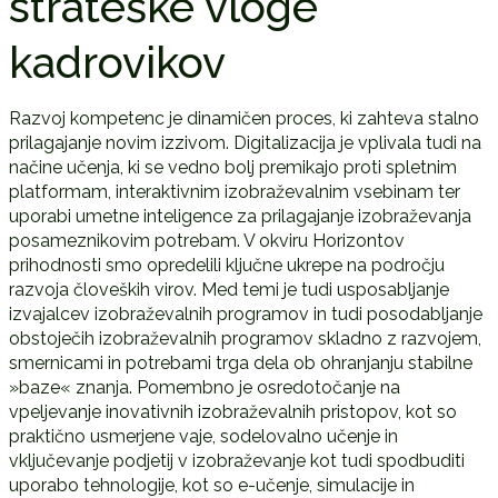
strateške vloge
kadrovikov
Razvoj kompetenc je dinamičen proces, ki zahteva stalno
prilagajanje novim izzivom. Digitalizacija je vplivala tudi na
načine učenja, ki se vedno bolj premikajo proti spletnim
platformam, interaktivnim izobraževalnim vsebinam ter
uporabi umetne inteligence za prilagajanje izobraževanja
posameznikovim potrebam. V okviru Horizontov
prihodnosti smo opredelili ključne ukrepe na področju
razvoja človeških virov. Med temi je tudi usposabljanje
izvajalcev izobraževalnih programov in tudi posodabljanje
obstoječih izobraževalnih programov skladno z razvojem,
smernicami in potrebami trga dela ob ohranjanju stabilne
»baze« znanja. Pomembno je osredotočanje na
vpeljevanje inovativnih izobraževalnih pristopov, kot so
praktično usmerjene vaje, sodelovalno učenje in
vključevanje podjetij v izobraževanje kot tudi spodbuditi
uporabo tehnologije, kot so e-učenje, simulacije in