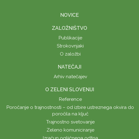
NOVICE
ZALOŽNIŠTVO
Publikacije
Strokovnjaki
O založbi
NATEČAJI
Arhiv natečajev
O ZELENI SLOVENIJI
Reference
Poročanje o trajnostnosti – od izbire ustreznega okvira do
poročila na ključ
Trajnostno svetovanje
Zeleno komuniciranje
Izračun ogljičnega odtisa