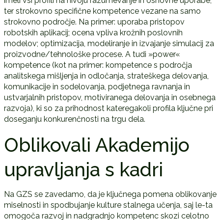
imeli vsi profili na nivoju razumevanje in osnovne uporabe,
ter strokovno specifične kompetence vezane na samo
strokovno področje. Na primer: uporaba pristopov
robotskih aplikacij; ocena vpliva krožnih poslovnih
modelov; optimizacija, modeliranje in izvajanje simulacij za
proizvodne/tehnološke procese. A tudi »power«
kompetence (kot na primer: kompetence s področja
analitskega mišljenja in odločanja, strateškega delovanja,
komunikacije in sodelovanja, podjetnega ravnanja in
ustvarjalnih pristopov, motiviranega delovanja in osebnega
razvoja), ki so za prihodnost kateregakoli profila ključne pri
doseganju konkurenčnosti na trgu dela.
Oblikovali Akademijo
upravljanja s kadri
Na GZS se zavedamo, da je ključnega pomena oblikovanje
miselnosti in spodbujanje kulture stalnega učenja, saj le-ta
omogoča razvoj in nadgradnjo kompetenc skozi celotno