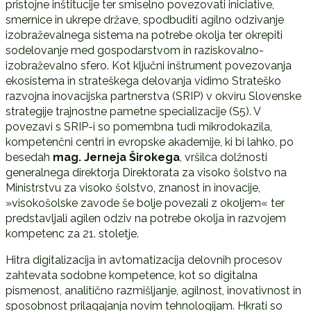
pristojne inštitucije ter smiselno povezovati iniciative,
smernice in ukrepe države, spodbuditi agilno odzivanje
izobraževalnega sistema na potrebe okolja ter okrepiti
sodelovanje med gospodarstvom in raziskovalno-
izobraževalno sfero. Kot ključni inštrument povezovanja
ekosistema in strateškega delovanja vidimo Strateško
razvojna inovacijska partnerstva (SRIP) v okviru Slovenske
strategije trajnostne pametne specializacije (S5). V
povezavi s SRIP-i so pomembna tudi mikrodokazila,
kompetenčni centri in evropske akademije, ki bi lahko, po
besedah
mag. Jerneja Širokega
, vršilca dolžnosti
generalnega direktorja Direktorata za visoko šolstvo na
Ministrstvu za visoko šolstvo, znanost in inovacije,
»visokošolske zavode še bolje povezali z okoljem« ter
predstavljali agilen odziv na potrebe okolja in razvojem
kompetenc za 21. stoletje.
Hitra digitalizacija in avtomatizacija delovnih procesov
zahtevata sodobne kompetence, kot so digitalna
pismenost, analitično razmišljanje, agilnost, inovativnost in
sposobnost prilagajanja novim tehnologijam. Hkrati so