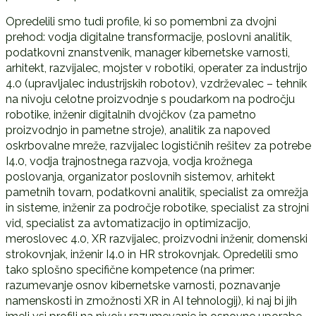
Opredelili smo tudi profile, ki so pomembni za dvojni
prehod: vodja digitalne transformacije, poslovni analitik,
podatkovni znanstvenik, manager kibernetske varnosti,
arhitekt, razvijalec, mojster v robotiki, operater za industrijo
4.0 (upravljalec industrijskih robotov), vzdrževalec – tehnik
na nivoju celotne proizvodnje s poudarkom na področju
robotike, inženir digitalnih dvojčkov (za pametno
proizvodnjo in pametne stroje), analitik za napoved
oskrbovalne mreže, razvijalec logističnih rešitev za potrebe
I4.0, vodja trajnostnega razvoja, vodja krožnega
poslovanja, organizator poslovnih sistemov, arhitekt
pametnih tovarn, podatkovni analitik, specialist za omrežja
in sisteme, inženir za področje robotike, specialist za strojni
vid, specialist za avtomatizacijo in optimizacijo,
meroslovec 4.0, XR razvijalec, proizvodni inženir, domenski
strokovnjak, inženir I4.0 in HR strokovnjak. Opredelili smo
tako splošno specifične kompetence (na primer:
razumevanje osnov kibernetske varnosti, poznavanje
namenskosti in zmožnosti XR in AI tehnologij), ki naj bi jih