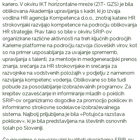
kariero. V okviru IKT horizontalne mreže (ZIT- GZS) je bila
oblikovana Akademija upravljanja s kadri, ki jo izvaja
vodilna HR agencija Kompetenca d.o.o., znotraj katere HR
strokovnjaki razvijajo kompetence na področju oblikovanja
HR strategije. Prav tako so bile v okviru SRIP-ov
organizirane različne aktivnosti na treh ključnih področjih
Karierne platforme na področju razvoja človeških virov, kot
so na primer usposabljanja za uvajanje sprememb,
upravljanja s talenti, za mentorje in medgeneracijski prenos
znanja, srečanja za HR strokovnjake in srečanja za
razvojnike na vodstvenih položajih v podjetju z namenom
razvijanja kompetenc vodenja. Oblikovane so bile tudi
pobude za posodabljanje izobraževalnih programov. Za
krepitev ozaveščanje in informiranje mladih o poklicih
SRIP-ov organiziramo dogodke za promocijo poklicev in
informiramo strokovne sodelavce izobraževalnega
sistema. Najbolj priljubljena je bila »Potujoča razstava
poklicev«, ki je bila predstavljena na številnih osnovnih
šolah po Sloveniji.
Če govorimo o povezovalni kvaliteti ekosistema SRIP-ov,