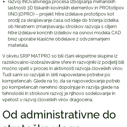
razvoj INOvativnega procesa izboljšanja mehanskih
lastnosti 3D tiskanih kovinskih elementov in PROtotipov
(INO3DPRO) – projekt hitre izdelave prototipov kot
orodij za skrajševanje časa od ideje do trženja izdelka
ob hkratnem zmanjševanju stroškov razvoja s ciljem
hitre izdelave končnih izdelkov na osnovi modela CAD
brez uporabe klasične obdelave z odvzemanjem
materiala.
V okviru SRIP MATPRO so bili člani ekspertne skupine iz
raziskovalno-izobraževalne sfere in razvojniki iz podjetij bili
močno vpeti v proces in aktivnosti razvoja človeških virov.
Tudi sami so razvijali in širili napovedane potrebe po
kompetencah. Glede na to, da se napovedovanje potreb
po kompetencah nenehno dopolnjuje in razvija glede na
tehnološki in strokovni razvoj, je njihovo sodelovanje in
vpetost v razvoj človeških virov dragocena.
Od administrativne do