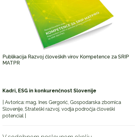
Publikacija Razvoj človeških virov Kompetence za SRIP
MATPR
Kadri, ESG in konkurenčnost Slovenije
| Avtorica: mag. Ines Gergorić, Gospodarska zbornica
Slovenije, Strateški razvoj, vodja področja človeški
potencial |
V sodobnem poslovnem okolju,