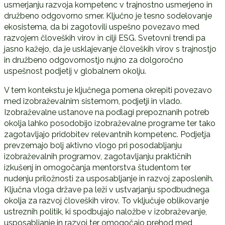
usmerjanju razvoja kompetenc v trajnostno usmerjeno in
družbeno odgovorno smer. Ključno je tesno sodelovanje
ekosistema, da bi zagotovili uspešno povezavo med
razvojem človeških virov in cilji ESG. Svetovni trendi pa
jasno kažejo, da je usklajevanje človeških virov s trajnostjo
in družbeno odgovornostjo nujno za dolgoročno
uspešnost podjetij v globalnem okolju.
V tem kontekstu je ključnega pomena okrepiti povezavo
med izobraževalnim sistemom, podjetji in vlado.
Izobraževalne ustanove na podlagi prepoznanih potreb
okolja lahko posodobijo izobraževalne programe ter tako
zagotavljajo pridobitev relevantnih kompetenc. Podjetja
prevzemajo bolj aktivno vlogo pri posodabljanju
izobraževalnih programov, zagotavljanju praktičnih
izkušenj in omogočanja mentorstva študentom ter
nudenju priložnosti za usposabljanje in razvoj zaposlenih.
Ključna vloga države pa leži v ustvarjanju spodbudnega
okolja za razvoj človeških virov. To vključuje oblikovanje
ustreznih politik, ki spodbujajo naložbe v izobraževanje,
usposabljanje in razvoj ter omogočajo prehod med