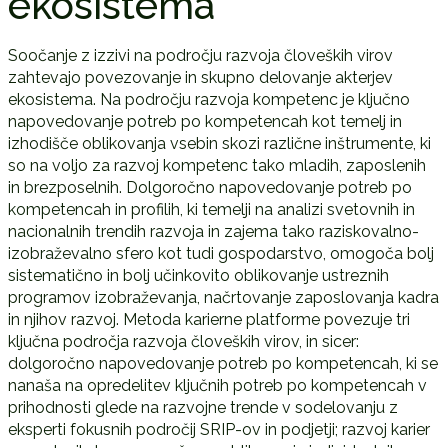
ekosistema
Soočanje z izzivi na področju razvoja človeških virov
zahtevajo povezovanje in skupno delovanje akterjev
ekosistema. Na področju razvoja kompetenc je ključno
napovedovanje potreb po kompetencah kot temelj in
izhodišče oblikovanja vsebin skozi različne inštrumente, ki
so na voljo za razvoj kompetenc tako mladih, zaposlenih
in brezposelnih. Dolgoročno napovedovanje potreb po
kompetencah in profilih, ki temelji na analizi svetovnih in
nacionalnih trendih razvoja in zajema tako raziskovalno-
izobraževalno sfero kot tudi gospodarstvo, omogoča bolj
sistematično in bolj učinkovito oblikovanje ustreznih
programov izobraževanja, načrtovanje zaposlovanja kadra
in njihov razvoj. Metoda karierne platforme povezuje tri
ključna področja razvoja človeških virov, in sicer:
dolgoročno napovedovanje potreb po kompetencah, ki se
nanaša na opredelitev ključnih potreb po kompetencah v
prihodnosti glede na razvojne trende v sodelovanju z
eksperti fokusnih področij SRIP-ov in podjetji; razvoj karier