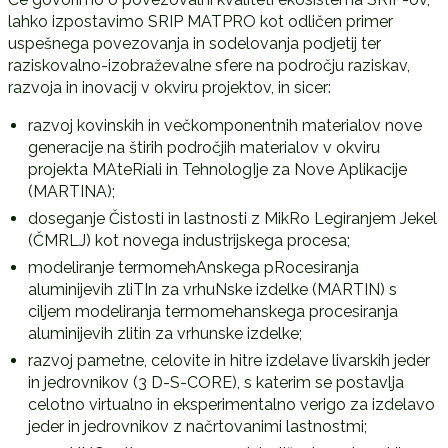
lahko izpostavimo SRIP MATPRO kot odličen primer
uspešnega povezovanja in sodelovanja podjetij ter
raziskovalno-izobraževalne sfere na področju raziskav,
razvoja in inovacij v okviru projektov, in sicer:
razvoj kovinskih in večkomponentnih materialov nove
generacije na štirih področjih materialov v okviru
projekta MAteRiali in TehnologIje za Nove Aplikacije
(MARTINA);
doseganje Čistosti in lastnosti z MikRo Legiranjem Jekel
(ČMRLJ) kot novega industrijskega procesa;
modeliranje termomehAnskega pRocesiranja
aluminijevih zliTIn za vrhuNske izdelke (MARTIN) s
ciljem modeliranja termomehanskega procesiranja
aluminijevih zlitin za vrhunske izdelke;
razvoj pametne, celovite in hitre izdelave livarskih jeder
in jedrovnikov (3 D-S-CORE), s katerim se postavlja
celotno virtualno in eksperimentalno verigo za izdelavo
jeder in jedrovnikov z načrtovanimi lastnostmi;