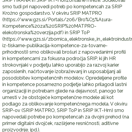
SRIP HRANA in SRIP IKT-Horizontalne mreže. Sodelovali
smo tudi pri napovedi potreb po kompetencah za SRIP
Krožno gospodarstvo. V okviru SRIP MATPRO
(https://www.gzs.si/Portals/206/Bro%C5%A1ura-
Kompetence%20za%20SRIP%20MATPRO-
elekotronska%20verzija.pdf) in SRIP ToP
(https://www.gzs.si/zbornica_elektronske_in_elektroindus
iz-tiskarne-publikacija-kompetence-za-tovarne-
prihodnosti) smo oblikovali brošuri z napovedanimi profili
in kompetencami za fokusna področja SRIP, ki jih HR
strokovnjaki v podjetju lahko uporabijo za razvoj karier
zaposlenih, načrtovanje izobraževanj in usposabljanj ali
posodobitev kompetenčnih modelov. Opredeljene profile
in kompetence posamezno podjetje lahko prilagodi lastni
organizaciji in potrebam glede na dejavnost, panogo ter
umesti v že obstoječe kompetenčne modele ali kot
podlago za oblikovanje kompetenčnega modela. V okviru
SRIP-ov (SRIP MATPRO, SRIP ToP in SRIP IKT-Hm) smo
napovedali potrebe po kompetencah za dvojni prehod (na
primer digitalni dvojček, razširjene resničnosti, aditivne
proizvodnje, ipd.).