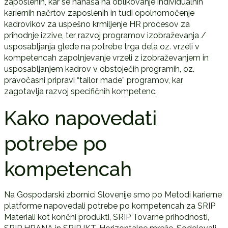
zaposlenih, kar se nanaša na oblikovanje individualnih
kariernih načrtov zaposlenih in tudi opolnomočenje
kadrovikov za uspešno krmiljenje HR procesov za
prihodnje izzive, ter razvoj programov izobraževanja /
usposabljanja glede na potrebe trga dela oz. vrzeli v
kompetencah zapolnjevanje vrzeli z izobraževanjem in
usposabljanjem kadrov v obstoječih programih, oz.
pravočasni pripravi “tailor made” programov, kar
zagotavlja razvoj specifičnih kompetenc.
Kako napovedati
potrebe po
kompetencah
Na Gospodarski zbornici Slovenije smo po Metodi karierne
platforme napovedali potrebe po kompetencah za SRIP
Materiali kot končni produkti, SRIP Tovarne prihodnosti,