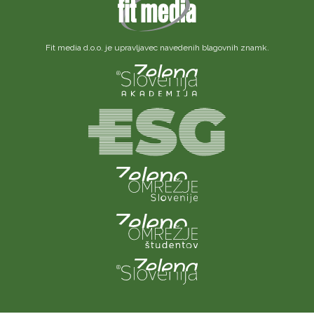
Fit media d.o.o. je upravljavec navedenih blagovnih znamk.