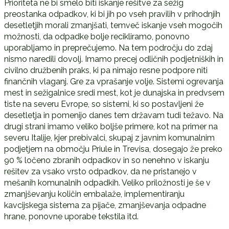
Prioriteta ne bi smelo biti iskanje rešitve za sežig
preostanka odpadkov, ki bi jih po vseh pravilih v prihodnjih
desetletjih morali zmanjšati, temveč iskanje vseh mogočih
možnosti, da odpadke bolje recikliramo, ponovno
uporabljamo in preprečujemo. Na tem področju do zdaj
nismo naredili dovolj. Imamo precej odličnih podjetniških in
civilno družbenih praks, ki pa nimajo resne podpore niti
finančnih vlaganj. Gre za vprašanje volje. Sistemi ogrevanja
mest in sežigalnice sredi mest, kot je dunajska in predvsem
tiste na severu Evrope, so sistemi, ki so postavljeni že
desetletja in pomenijo danes tem državam tudi težavo. Na
drugi strani imamo veliko boljše primere, kot na primer na
severu Italije, kjer prebivalci, skupaj z javnim komunalnim
podjetjem na območju Priule in Trevisa, dosegajo že preko
90 % ločeno zbranih odpadkov in so nenehno v iskanju
rešitev za vsako vrsto odpadkov, da ne pristanejo v
mešanih komunalnih odpadkih. Veliko priložnosti je še v
zmanjševanju količin embalaže, implementiranju
kavcijskega sistema za pijače, zmanjševanja odpadne
hrane, ponovne uporabe tekstila itd.