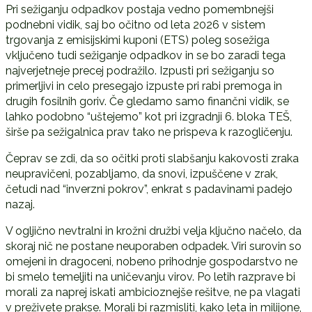
Pri sežiganju odpadkov postaja vedno pomembnejši
podnebni vidik, saj bo očitno od leta 2026 v sistem
trgovanja z emisijskimi kuponi (ETS) poleg sosežiga
vključeno tudi sežiganje odpadkov in se bo zaradi tega
najverjetneje precej podražilo. Izpusti pri sežiganju so
primerljivi in celo presegajo izpuste pri rabi premoga in
drugih fosilnih goriv. Če gledamo samo finančni vidik, se
lahko podobno “uštejemo” kot pri izgradnji 6. bloka TEŠ,
širše pa sežigalnica prav tako ne prispeva k razogličenju.
Čeprav se zdi, da so očitki proti slabšanju kakovosti zraka
neupravičeni, pozabljamo, da snovi, izpuščene v zrak,
četudi nad “inverzni pokrov”, enkrat s padavinami padejo
nazaj.
V ogljično nevtralni in krožni družbi velja ključno načelo, da
skoraj nič ne postane neuporaben odpadek. Viri surovin so
omejeni in dragoceni, nobeno prihodnje gospodarstvo ne
bi smelo temeljiti na uničevanju virov. Po letih razprave bi
morali za naprej iskati ambicioznejše rešitve, ne pa vlagati
v preživete prakse. Morali bi razmisliti, kako leta in milijone,