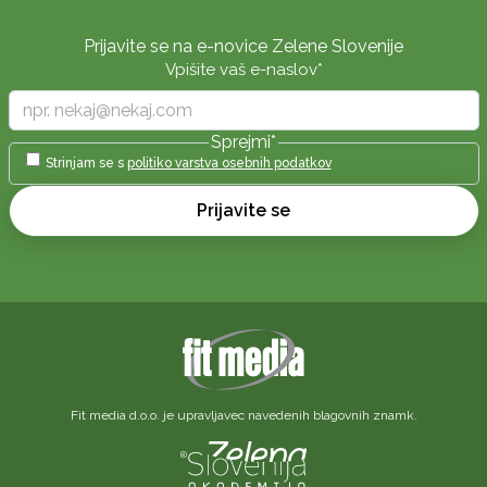
Prijavite se na e-novice Zelene Slovenije
Vpišite vaš e-naslov
*
Sprejmi
*
Strinjam se s
politiko varstva osebnih podatkov
Prijavite se
Fit media d.o.o. je upravljavec navedenih blagovnih znamk.