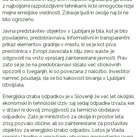
z najboljšimi razpoložljivimi tehnikami, ki bi omogočile nižje
mejne emisijske vrednosti. Zdravje ljudi in okolje naj bi ne
bilo ogroženo.
Javna predstavitev objektov v Ljubljani je bila, kot je bilo
poudarjeno, predobravnava. Informativni in transparentni
prikaz elementov gradnje v mestu, ki se je kot prva
prestolnica v Evropi zavezala k cilju zero waste, je
odgovoril na vrsto vprašanj zainteresirane javnosti. Prav
zato se je že na predobravnavi slišalo več strokovnih
opozoril o tveganjih, ki so povezana z naložbo. Investitor
namreč poudarja, da se bo kakovost bivanja v Ljubljani
izboljšala.
Energijska izraba odpadkov je v Sloveniji že več let okoljski,
ekonomski in tehnološki izziv, saj sedaj odpadke izvaža, ker
v državi ni dovolj zmogljivosti za termično obdelavo
odpadkov. Zato je ministrstvo za okolje in prostor leta
2019 pozvalo občine, ali so zainteresirane za postavitev
objektov za energijsko izrabo odpadov. Letos je Vlada
sprejela Uredbo o opravljanju obvezne gospodarske javne