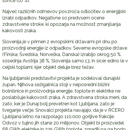
sonce (10 %).
Največ različnih odmevov povzroča odločitev o energijski
izrabi odpadkov. Negativne so predvsem ocene
zdravstvene stroke, ki opozarja na možnost zmanjšanja
kakovosti zraka.
Slovenija je v primeri z evropskimi državami pri dnu po
proizvodnji energije iz odpadkov. Severne evropske države
(Finska, Švedska, Norveška, Danska) izrabijo okrog 50 %,
sosednja Avstrija 38 %, Slovenija samo 13, in sicer edino le v
celjski toplarni, kjer objekt deluje brez težav.
Na ljubljanski predstavitvi projekta je sodeloval dunajski
župan. Njihova sežigalnica stoji v neposredni bližini
bolnišnice in proizvodnja energije, toplote in elektrike ne
poslabšuje kakovosti zraka. A zdravstvena stroka meni, da
zato, ker je Dunaj bolj prevetren kot Ljubljana, zato je
tveganje večje. Snovalci projekta navajajo, da je v RCERO
Ljubljana letno na razpolago 110.000 gorljive frakcije.
Odvoz v tujino jih stane 20 milijonov. Objekt bi proizvedel
68 GWh elektrike in 225 GWh toplote, zgradili pa ga bodo