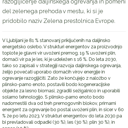
razogljičenje daljinskega ogrevanja in pomeni
del zelenega prehoda v mestu, ki si je
pridobilo naziv Zelena prestolnica Evrope.
V Ljubljani je 81 % stanovanj priključenih na daljinsko
energetsko oskrbo. V strukturi energentov za proizvodnjo
toplote je glavni vir uvoženi premog, 19 % uvoženi plin,
domači vir pa je les, ki je udeležen s 16 %. Do leta 2030,
tako so zapisali v strategiji razvoja daljinskega ogrevanja,
želijo povečati uporabo domačih virov energije in
ogrevanje razogljičiti. Zato že končujejo z naložbo v
plinsko-parno enoto, postavili bodo kogeneracijske
objekte za lesno biomasi, zgradili sežigalnico in uporabili
solarno tehnologijo. S plinsko-parno enoto bodo
nadomestili dva od treh premogovnih blokov, primarni
energent za ogrevanje bo postal uvoženi plin, in sicer v 60
% že po letu 2023. V strukturi energentov do leta 2030 pa
bi prevladovali odpadki (30 %), les (30 %), plin 30 %), in