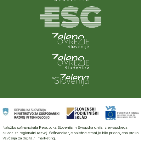
Naložbo sofinancirata Republika Slovenija in Evropska unija iz evropskega
sklada za regionalni razvoj. Sofinanciranje spletne strani je bilo pridobljeno preko
Vavčerja za digitalni marketing.