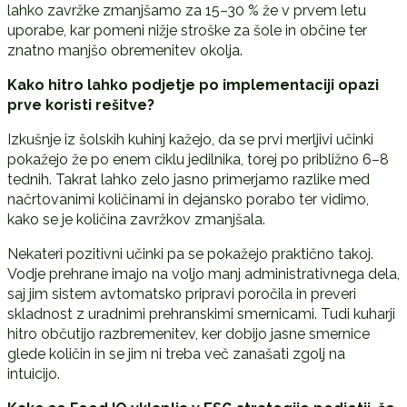
lahko zavržke zmanjšamo za 15–30 % že v prvem letu
uporabe, kar pomeni nižje stroške za šole in občine ter
znatno manjšo obremenitev okolja.
Kako hitro lahko podjetje po implementaciji opazi
prve koristi rešitve?
Izkušnje iz šolskih kuhinj kažejo, da se prvi merljivi učinki
pokažejo že po enem ciklu jedilnika, torej po približno 6–8
tednih. Takrat lahko zelo jasno primerjamo razlike med
načrtovanimi količinami in dejansko porabo ter vidimo,
kako se je količina zavržkov zmanjšala.
Nekateri pozitivni učinki pa se pokažejo praktično takoj.
Vodje prehrane imajo na voljo manj administrativnega dela,
saj jim sistem avtomatsko pripravi poročila in preveri
skladnost z uradnimi prehranskimi smernicami. Tudi kuharji
hitro občutijo razbremenitev, ker dobijo jasne smernice
glede količin in se jim ni treba več zanašati zgolj na
intuicijo.