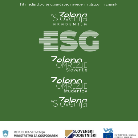
Fit media d.o.o. je upravljavec navedenih blagovnih znamk.