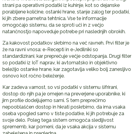
strani pa operativni podatki iz kuhinje, kot so dejanske
porabljene količine, ostanki hrane, stanje zalog ter podatki,
ki jih zbere pametna tehtnica. Vse te informacije
omogočajo sistemu, da se sproti uči in z večjo
natančnostjo napoveduje potrebe pri naslednjih obrokih.
Za kakovost podatkov skrbimo na več ravneh. Prvi filter je
že na ravni vnosa: e-Recepti in e-Jedilniki so
standardizirani, kar preprečuje večje odstopanja. Drugi filter
so podatki iz IoT naprav, ki avtomatsko in objektivno
beležijo ostanke hrane, kar zagotavlja veliko bolj zanesljivo
osnovo kot ročno beleženje.
Kar zadeva varnost, so vsi podatki v sistemu šifrirani,
dostop do njih pa je omejen na preverjene uporabnike, ki
jim profile dodeljujemo sami. S tem preprečimo
nepooblaščen dostop in hkrati poskrbimo, da ima vsaka
oseba vpogled samo v tiste podatke, ki jih potrebuje za
svoje delo. Poleg tega sistem omogoča sledljivost
sprememb, kar pomeni, da je vsaka akcija v sistemu
zabeležena in pregledna.