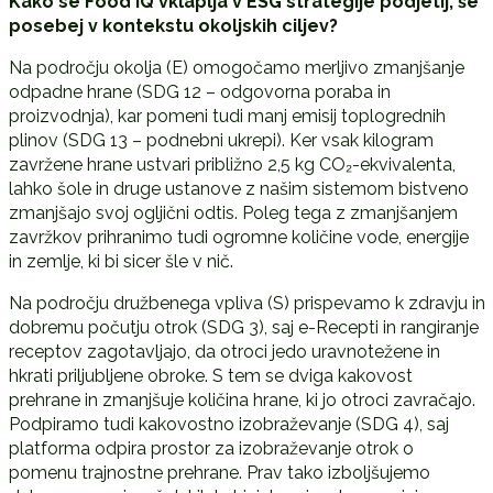
Kako se Food IQ vklaplja v ESG strategije podjetij, še
posebej v kontekstu okoljskih ciljev?
Na področju okolja (E) omogočamo merljivo zmanjšanje
odpadne hrane (SDG 12 – odgovorna poraba in
proizvodnja), kar pomeni tudi manj emisij toplogrednih
plinov (SDG 13 – podnebni ukrepi). Ker vsak kilogram
zavržene hrane ustvari približno 2,5 kg CO₂-ekvivalenta,
lahko šole in druge ustanove z našim sistemom bistveno
zmanjšajo svoj ogljični odtis. Poleg tega z zmanjšanjem
zavržkov prihranimo tudi ogromne količine vode, energije
in zemlje, ki bi sicer šle v nič.
Na področju družbenega vpliva (S) prispevamo k zdravju in
dobremu počutju otrok (SDG 3), saj e-Recepti in rangiranje
receptov zagotavljajo, da otroci jedo uravnotežene in
hkrati priljubljene obroke. S tem se dviga kakovost
prehrane in zmanjšuje količina hrane, ki jo otroci zavračajo.
Podpiramo tudi kakovostno izobraževanje (SDG 4), saj
platforma odpira prostor za izobraževanje otrok o
pomenu trajnostne prehrane. Prav tako izboljšujemo