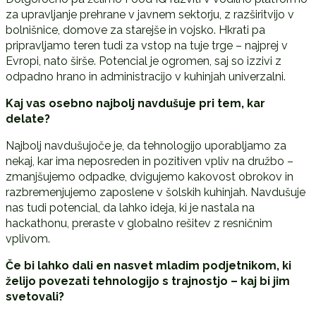
za upravljanje prehrane v javnem sektorju, z razširitvijo v
bolnišnice, domove za starejše in vojsko. Hkrati pa
pripravljamo teren tudi za vstop na tuje trge – najprej v
Evropi, nato širše. Potencial je ogromen, saj so izzivi z
odpadno hrano in administracijo v kuhinjah univerzalni.
Kaj vas osebno najbolj navdušuje pri tem, kar
delate?
Najbolj navdušujoče je, da tehnologijo uporabljamo za
nekaj, kar ima neposreden in pozitiven vpliv na družbo –
zmanjšujemo odpadke, dvigujemo kakovost obrokov in
razbremenjujemo zaposlene v šolskih kuhinjah. Navdušuje
nas tudi potencial, da lahko ideja, ki je nastala na
hackathonu, preraste v globalno rešitev z resničnim
vplivom.
Č
e bi lahko dali en nasvet mladim podjetnikom, ki
želijo povezati tehnologijo s trajnostjo – kaj bi jim
svetovali?