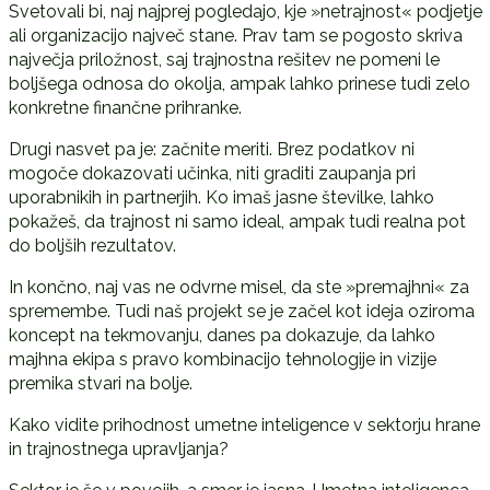
Svetovali bi, naj najprej pogledajo, kje »netrajnost« podjetje
ali organizacijo največ stane. Prav tam se pogosto skriva
največja priložnost, saj trajnostna rešitev ne pomeni le
boljšega odnosa do okolja, ampak lahko prinese tudi zelo
konkretne finančne prihranke.
Drugi nasvet pa je: začnite meriti. Brez podatkov ni
mogoče dokazovati učinka, niti graditi zaupanja pri
uporabnikih in partnerjih. Ko imaš jasne številke, lahko
pokažeš, da trajnost ni samo ideal, ampak tudi realna pot
do boljših rezultatov.
In končno, naj vas ne odvrne misel, da ste »premajhni« za
spremembe. Tudi naš projekt se je začel kot ideja oziroma
koncept na tekmovanju, danes pa dokazuje, da lahko
majhna ekipa s pravo kombinacijo tehnologije in vizije
premika stvari na bolje.
Kako vidite prihodnost umetne inteligence v sektorju hrane
in trajnostnega upravljanja?