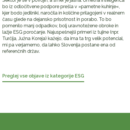
Sektor je še v povojih, a smer je jasna. Umetna inteligenca
bo iz odločitvene podpore prešla v »pametne kuhinje«,
kjer bodo jedilniki, naročila in količine prilagojeni v realnem
času glede na dejansko prisotnost in porabo. To bo
pomenilo manj odpadkov, bolj uravnotežene obroke in
lažje ESG poročanje. Najuspešnejši primeri iz tujine (npr.
Turčija, Južna Koreja) kažejo, da ima ta trg velik potencial,
mi pa verjamemo, da lahko Slovenija postane ena od
referenčnih držav.
Preglej vse objave iz kategorije ESG