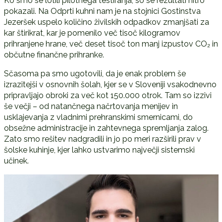
Ko smo se lotili pilotnega testiranja, so se rezultati hitro
pokazali. Na Odprti kuhni nam je na stojnici Gostinstva
Jezeršek uspelo količino živilskih odpadkov zmanjšati za
kar štirikrat, kar je pomenilo več tisoč kilogramov
prihranjene hrane, več deset tisoč ton manj izpustov CO₂ in
občutne finančne prihranke.
Sčasoma pa smo ugotovili, da je enak problem še
izrazitejši v osnovnih šolah, kjer se v Sloveniji vsakodnevno
pripravljajo obroki za več kot 150.000 otrok. Tam so izzivi
še večji – od natančnega načrtovanja menijev in
usklajevanja z vladnimi prehranskimi smernicami, do
obsežne administracije in zahtevnega spremljanja zalog.
Zato smo rešitev nadgradili in jo po meri razširili prav v
šolske kuhinje, kjer lahko ustvarimo največji sistemski
učinek.