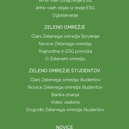
Arhiv vseh izdaj revije ESG
Arhiv vseh objav iz revije ESG
Oglaševanje
ZELENO OMREŽJE
Člani Zelenega omrežja Slovenije
Novice Zelenega omrežja
Trajnostna in ESG poročila
O Zelenem omrežju
ZELENO OMREŽJE ŠTUDENTOV
Člani Zelenega omrežja študentov
Novice Zelenega omrežja študentov
Banka znanja
Video vsebine
Dogodki Zelenega omrežja študentov
NOVICE