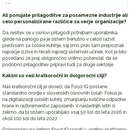
Ali ponujate prilagoditve za posamezne industrije ali
celo personalizirane razli
č
ice za ve
č
je organizacije?
Da, rešitev se v osnovi prilagodi potrebam uporabnika,
glede na panogo pa je sistem trenutno v celoti razvit
predvsem za šolske kuhinje, saj smo prav tam prepoznali
največje izzive in hkrati največji sistemski učinek. Kot je bilo
povedano že prej, dolgoročno vidimo potencial, da se
podobno prilagoditev pripravi tudi za druge sektorje.
Kakšni so vaši kratkoro
č
ni in dolgoro
č
ni cilji?
Naš kratkoročni cilj je doseči, da Food IQ postane
standardno orodje v slovenskih osnovnih šolah. Fokus je
na digitalizaciji šolskih kuhinj, zmanjšanju količine odpadne
hrane in razbremenitvi zaposlenih. V naslednjih letih si
želimo, da bi sistem uporabljalo vsaj 50 šol do leta 2026 in
okoli 100 šol do leta 2027.
Dolgoročno pa želimo Food IQ razviti v vodilno platformo