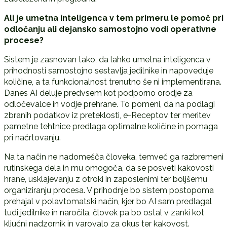
Ali je umetna inteligenca v tem primeru le pomo
č
pri
odlo
č
anju ali dejansko samostojno vodi operativne
procese?
Sistem je zasnovan tako, da lahko umetna inteligenca v
prihodnosti samostojno sestavlja jedilnike in napoveduje
količine, a ta funkcionalnost trenutno še ni implementirana.
Danes AI deluje predvsem kot podporno orodje za
odločevalce in vodje prehrane. To pomeni, da na podlagi
zbranih podatkov iz preteklosti, e-Receptov ter meritev
pametne tehtnice predlaga optimalne količine in pomaga
pri načrtovanju.
Na ta način ne nadomešča človeka, temveč ga razbremeni
rutinskega dela in mu omogoča, da se posveti kakovosti
hrane, usklajevanju z otroki in zaposlenimi ter boljšemu
organiziranju procesa. V prihodnje bo sistem postopoma
prehajal v polavtomatski način, kjer bo AI sam predlagal
tudi jedilnike in naročila, človek pa bo ostal v zanki kot
ključni nadzornik in varovalo za okus ter kakovost.