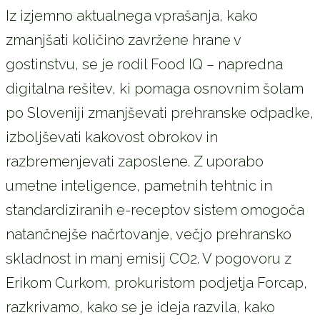
Iz izjemno aktualnega vprašanja, kako
zmanjšati količino zavržene hrane v
gostinstvu, se je rodil Food IQ – napredna
digitalna rešitev, ki pomaga osnovnim šolam
po Sloveniji zmanjševati prehranske odpadke,
izboljševati kakovost obrokov in
razbremenjevati zaposlene. Z uporabo
umetne inteligence, pametnih tehtnic in
standardiziranih e-receptov sistem omogoča
natančnejše načrtovanje, večjo prehransko
skladnost in manj emisij CO2. V pogovoru z
Erikom Curkom, prokuristom podjetja Forcap,
razkrivamo, kako se je ideja razvila, kako