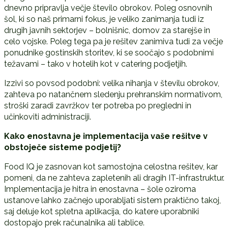
dnevno pripravlja večje število obrokov. Poleg osnovnih
šol, ki so naš primarni fokus, je veliko zanimanja tudi iz
drugih javnih sektorjev – bolnišnic, domov za starejše in
celo vojske. Poleg tega pa je rešitev zanimiva tudi za večje
ponudnike gostinskih storitev, ki se soočajo s podobnimi
težavami – tako v hotelih kot v catering podjetjih.
Izzivi so povsod podobni: velika nihanja v številu obrokov,
zahteva po natančnem sledenju prehranskim normativom,
stroški zaradi zavržkov ter potreba po pregledni in
učinkoviti administraciji.
Kako enostavna je implementacija vaše rešitve v
obstoje
č
e sisteme podjetij?
Food IQ je zasnovan kot samostojna celostna rešitev, kar
pomeni, da ne zahteva zapletenih ali dragih IT-infrastruktur.
Implementacija je hitra in enostavna – šole oziroma
ustanove lahko začnejo uporabljati sistem praktično takoj,
saj deluje kot spletna aplikacija, do katere uporabniki
dostopajo prek računalnika ali tablice.