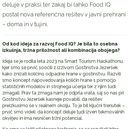
deluje v praksi ter zakaj bi lahko Food IQ
postal nova referenčna rešitev v javni prehrani
– doma in v tujini.
Od kod ideja za razvoj Food IQ? Je bila to osebna
izkušnja, tržna priložnost ali kombinacija obojega?
Ideja se je rodila leta 2023 na Smart Tourism Hackathonu,
kjer smo se prvič soočili z izzivom Gostinstva Jezeršek,
kako znižati količino odpadne hrane v gostinstvu. Razvili
smo koncept napovedovanja količin hrane s pomočjo
statističnih modelov in strojnega učenja ter z njim tudi
zmagali. Prav ta zmaga nam je odprla vrata, saj so nas pri
Gostinstvu Jezeršek kasneje povabili, da rešitev
preizkusimo še v realnem okolju. To je bil ključni trenutek –
prvič smo videli, da koncept deluje tudi izven tekmovalnih
okvirjev in ima resničen tržni potencial.