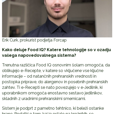
Erik Curk, prokurist podjetja Forcap
Kako deluje Food IQ? Katere tehnologije so v ozadju
vašega napovedovalnega sistema?
Trenutna različica Food IQ osnovnim šolam omogoča, da
oblikujejo e-Recepte, v katere so vključene vse ključne
informacije – od natančnih prehranskih vrednosti in
postopka priprave, do alergenov in posebnih prehranskih
zahtev. Ti e-Recepti se nato povezujejo v e-Jedilnik, ki
uporabnikom omogoča enostavno sestavo jedilnikov,
skladnih z uradnimi prehranskimi smernicami.
Sistem je podprt z pametno tehtnico, ki beleži ostanke
hrane. Podatki o tem, kaj je ostalo na krožnikih, se