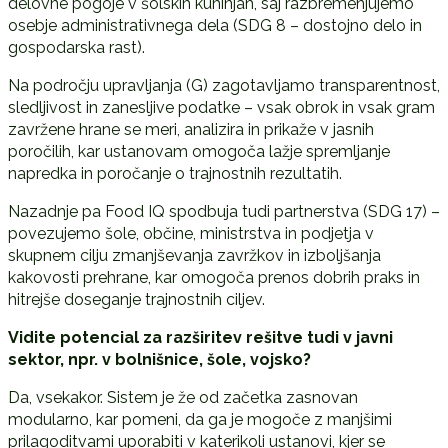
delovne pogoje v šolskih kuhinjah, saj razbremenjujemo
osebje administrativnega dela (SDG 8 – dostojno delo in
gospodarska rast).
Na področju upravljanja (G) zagotavljamo transparentnost,
sledljivost in zanesljive podatke – vsak obrok in vsak gram
zavržene hrane se meri, analizira in prikaže v jasnih
poročilih, kar ustanovam omogoča lažje spremljanje
napredka in poročanje o trajnostnih rezultatih.
Nazadnje pa Food IQ spodbuja tudi partnerstva (SDG 17) –
povezujemo šole, občine, ministrstva in podjetja v
skupnem cilju zmanjševanja zavržkov in izboljšanja
kakovosti prehrane, kar omogoča prenos dobrih praks in
hitrejše doseganje trajnostnih ciljev.
Vidite potencial za razširitev rešitve tudi v javni
sektor, npr. v bolnišnice, šole, vojsko?
Da, vsekakor. Sistem je že od začetka zasnovan
modularno, kar pomeni, da ga je mogoče z manjšimi
prilagoditvami uporabiti v katerikoli ustanovi, kjer se