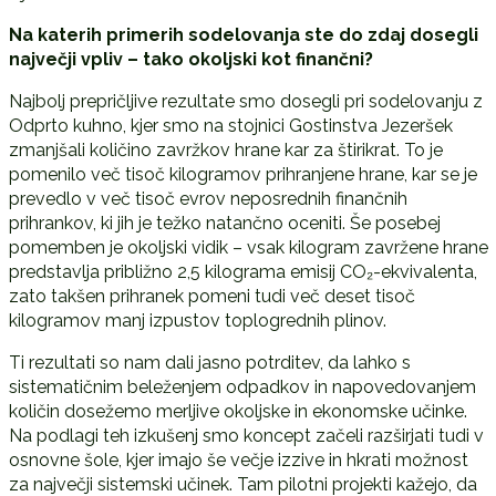
Na katerih primerih sodelovanja ste do zdaj dosegli
najve
č
ji vpliv – tako okoljski kot finan
č
ni?
Najbolj prepričljive rezultate smo dosegli pri sodelovanju z
Odprto kuhno, kjer smo na stojnici Gostinstva Jezeršek
zmanjšali količino zavržkov hrane kar za štirikrat. To je
pomenilo več tisoč kilogramov prihranjene hrane, kar se je
prevedlo v več tisoč evrov neposrednih finančnih
prihrankov, ki jih je težko natančno oceniti. Še posebej
pomemben je okoljski vidik – vsak kilogram zavržene hrane
predstavlja približno 2,5 kilograma emisij CO₂-ekvivalenta,
zato takšen prihranek pomeni tudi več deset tisoč
kilogramov manj izpustov toplogrednih plinov.
Ti rezultati so nam dali jasno potrditev, da lahko s
sistematičnim beleženjem odpadkov in napovedovanjem
količin dosežemo merljive okoljske in ekonomske učinke.
Na podlagi teh izkušenj smo koncept začeli razširjati tudi v
osnovne šole, kjer imajo še večje izzive in hkrati možnost
za največji sistemski učinek. Tam pilotni projekti kažejo, da