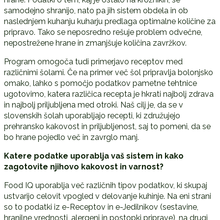
samodejno shranijo, nato pa jih sistem obdela in ob
naslednjem kuhanju kuharju predlaga optimalne količine za
pripravo. Tako se neposredno rešuje problem odvečne,
nepostrežene hrane in zmanjšuje količina zavržkov.
Program omogoča tudi primerjavo receptov med
različnimi šolami. Če na primer več šol pripravlja bolonjsko
omako, lahko s pomočjo podatkov pametne tehtnice
ugotovimo, katera različica recepta je hkrati najbolj zdrava
in najbolj priljubljena med otroki. Naš cilj je, da se v
slovenskih šolah uporabljajo recepti, ki združujejo
prehransko kakovost in priljubljenost, saj to pomeni, da se
bo hrane pojedlo več in zavrglo manj.
Katere podatke uporablja vaš sistem in kako
zagotovite njihovo kakovost in varnost?
Food IQ uporablja več različnih tipov podatkov, ki skupaj
ustvarijo celovit vpogled v delovanje kuhinje. Na eni strani
so to podatki iz e-Receptov in e-Jedilnikov (sestavine,
hranilne vrednosti, alergeni in postopki priprave), na drugi