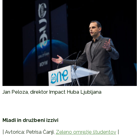
Jan Peloza, direktor Impact Huba Ljubljana
Mladi in družbeni izzivi
| Avtorica: Petrisa Čanji,
Zeleno omrežje študentov
|