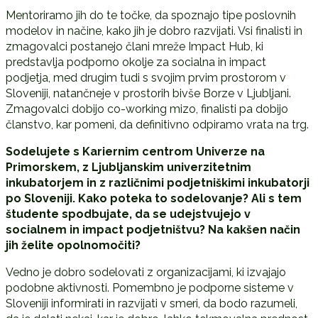
Mentoriramo jih do te točke, da spoznajo tipe poslovnih
modelov in načine, kako jih je dobro razvijati. Vsi finalisti in
zmagovalci postanejo člani mreže Impact Hub, ki
predstavlja podporno okolje za socialna in impact
podjetja, med drugim tudi s svojim prvim prostorom v
Sloveniji, natančneje v prostorih bivše Borze v Ljubljani.
Zmagovalci dobijo co-working mizo, finalisti pa dobijo
članstvo, kar pomeni, da definitivno odpiramo vrata na trg.
Sodelujete s Kariernim centrom Univerze na
Primorskem, z Ljubljanskim univerzitetnim
inkubatorjem in z različnimi podjetniškimi inkubatorji
po Sloveniji. Kako poteka to sodelovanje? Ali s tem
študente spodbujate, da se udejstvujejo v
socialnem in impact podjetništvu? Na kakšen način
jih želite opolnomočiti?
Vedno je dobro sodelovati z organizacijami, ki izvajajo
podobne aktivnosti. Pomembno je podporne sisteme v
Sloveniji informirati in razvijati v smeri, da bodo razumeli,