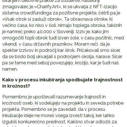
iskanjem delovne prakse za študente, naslednji
zmagovalec je »Charify.Art«, ki se ukvarja z NFT-izacijo
sistema crowdfundinga za pozitivne projekte, četrti pa je
»Vsak otrok si zasluži obrok«. Ta obravnava otroke, ki
večino časa, ko niso v šoli, nimajo toplega obroka, takšnih
je namreč preko 40.000 v Sloveniji. Izziv je, kako jim
omogočiti topli obrok tudi izven šole, v času počitnic, med
vikendi, v času državnih praznikov. Moram reči, da je
spekter izzivov in področij kar širok. Pričakovali smo sicer,
da se bodo bolj ukvarjali s področjem okolja, narave. Sicer
pa se teme med seboj povezujejo, krožijo, kar je tudi naš
namen.
Kako v procesu inkubiranja spodbujate trajnostnost
in krožnost?
Pomembno je upoštevati razumevanje trajnosti in
krožnosti oseb, ki sodelujejo na projektu in seveda potrebe
projekta. Pomembno se je zavedati, da v procesu
inkubacije ideje ne moreš vsega izvesti takoj, ker lahko
izgubiš konkurenčno prednost. Kakšno stvar odložiš za