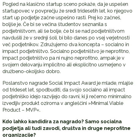
Pogled na klasično startup sceno pokaže, da je uspešen
startupovec v povprečju že sredi tridesetih let, ko njegovo
start up podjetje začne uspešno rasti. Prej ko začneš,
boljše je. Če bi se večina študentov seznanila s
podjetništvom, ali še bolje, če bi se nad podjetništvom
navdušili že v srednji šoli, bi bilo danes po vsej verjetnosti
več podjetnikov. Združujemo dva koncepta – socialno in
impact podjetništvo. Socialno podjetništvo je neprofitno,
impact podjetništvo pa ni nujno neprofitno, ampak je v
svojem delovanju implicitno ali eksplicitno usmerjeno v
družbeno-okoljsko dobro.
Poslanstvo nagrade Social Impact Award je mlade, mlajše
od trideset let, spodbuditi, da svojo socialno ali impact
podjetniško idejo razvijejo do ravni, ki ji rečemo minimalno
izvedljiv produkt oziroma v angleščini »Minimal Viable
Product – MVP«.
Kdo lahko kandidira za nagrado? Samo socialna
podjetja ali tudi zavodi, društva in druge neprofitne
organizacije?