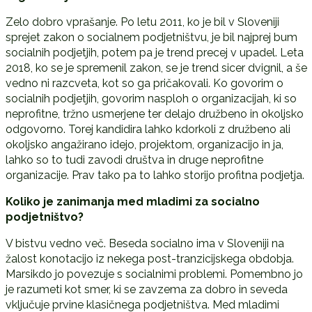
Zelo dobro vprašanje. Po letu 2011, ko je bil v Sloveniji
sprejet zakon o socialnem podjetništvu, je bil najprej bum
socialnih podjetjih, potem pa je trend precej v upadel. Leta
2018, ko se je spremenil zakon, se je trend sicer dvignil, a še
vedno ni razcveta, kot so ga pričakovali. Ko govorim o
socialnih podjetjih, govorim nasploh o organizacijah, ki so
neprofitne, tržno usmerjene ter delajo družbeno in okoljsko
odgovorno. Torej kandidira lahko kdorkoli z družbeno ali
okoljsko angažirano idejo, projektom, organizacijo in ja,
lahko so to tudi zavodi društva in druge neprofitne
organizacije. Prav tako pa to lahko storijo profitna podjetja.
Koliko je zanimanja med mladimi za socialno
podjetništvo?
V bistvu vedno več. Beseda socialno ima v Sloveniji na
žalost konotacijo iz nekega post-tranzicijskega obdobja.
Marsikdo jo povezuje s socialnimi problemi. Pomembno jo
je razumeti kot smer, ki se zavzema za dobro in seveda
vključuje prvine klasičnega podjetništva. Med mladimi