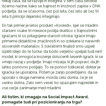
nekaj časa, da se razvije in integrira. V tem času seveda
iščemo načine, kako se trajnost in krožnost zapiše v DNK
podjetja, da se sčasoma, čez pol leta, čez leto ali čez tri
leta ti principi dejansko integrirajo.
En tak primer je letos produkt »Kookidi«, kjer se mladim
staršem vsake tri mesece pošilja škatlico s trajnostnimi
igračami, ki so prilagojene starosti otroka. Igrače imajo
primerne didaktične značilnosti in so izdelane iz naravnih
slovenskih materialov. S tokratnimi finalisti smo uspeli
izpiliti idejo do te točke, da bodo verjetno vpeljali tudi rent
model, ki omogoča kroženje določenih lesenih igračk, ki se
vrnejo nazaj v podjetje. Imajo mizarja, ki jih popravi, da jih
lahko ponovno pošljejo. To se ponovi tolikokrat, dokler je
igračka še uporabna. Potem je zanjo poskrbljeno, da se
uporabi v druge namene, morda celo donira, če je še
vedno dobra. Zelo sem vesel, ko opazujem napredek in
vse večje zanimanje med mladimi.
Ali tistim, ki zmagajo na Social Impact Award,
pomagate tudi pri pozicioniranju na trgu?