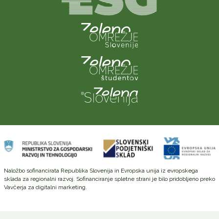
Naložbo sofinancirata Republika Slovenija in Evropska unija iz evropskega
sklada za regionalni razvoj. Sofinanciranje spletne strani je bilo pridobljeno preko
Vavčerja za digitalni marketing.