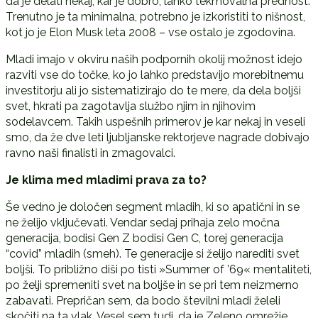
da je delati nekaj, kar je dobro, lahko tekmovalna prednost.
Trenutno je ta minimalna, potrebno je izkoristiti to nišnost,
kot jo je Elon Musk leta 2008 – vse ostalo je zgodovina.
Mladi imajo v okviru naših podpornih okolij možnost idejo
razviti vse do točke, ko jo lahko predstavijo morebitnemu
investitorju ali jo sistematizirajo do te mere, da dela boljši
svet, hkrati pa zagotavlja službo njim in njihovim
sodelavcem. Takih uspešnih primerov je kar nekaj in veseli
smo, da že dve leti ljubljanske rektorjeve nagrade dobivajo
ravno naši finalisti in zmagovalci.
Je klima med mladimi prava za to?
Še vedno je določen segment mladih, ki so apatični in se
ne želijo vključevati. Vendar sedaj prihaja zelo močna
generacija, bodisi Gen Z bodisi Gen C, torej generacija
“covid” mladih (smeh). Te generacije si želijo narediti svet
boljši. To približno diši po tisti »Summer of ’69« mentaliteti,
po želji spremeniti svet na boljše in se pri tem neizmerno
zabavati. Prepričan sem, da bodo številni mladi želeli
skočiti na ta vlak. Vesel sem tudi, da je Zeleno omrežje