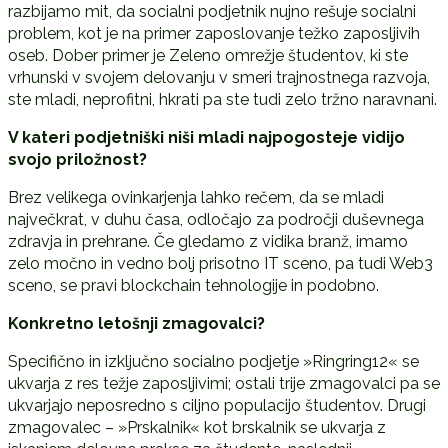
razbijamo mit, da socialni podjetnik nujno rešuje socialni
problem, kot je na primer zaposlovanje težko zaposljivih
oseb. Dober primer je Zeleno omrežje študentov, ki ste
vrhunski v svojem delovanju v smeri trajnostnega razvoja,
ste mladi, neprofitni, hkrati pa ste tudi zelo tržno naravnani.
V kateri podjetniški niši mladi najpogosteje vidijo
svojo priložnost?
Brez velikega ovinkarjenja lahko rečem, da se mladi
največkrat, v duhu časa, odločajo za področji duševnega
zdravja in prehrane. Če gledamo z vidika branž, imamo
zelo močno in vedno bolj prisotno IT sceno, pa tudi Web3
sceno, se pravi blockchain tehnologije in podobno.
Konkretno letošnji zmagovalci?
Specifično in izključno socialno podjetje »Ringring12« se
ukvarja z res težje zaposljivimi; ostali trije zmagovalci pa se
ukvarjajo neposredno s ciljno populacijo študentov. Drugi
zmagovalec – »Prskalnik« kot brskalnik se ukvarja z