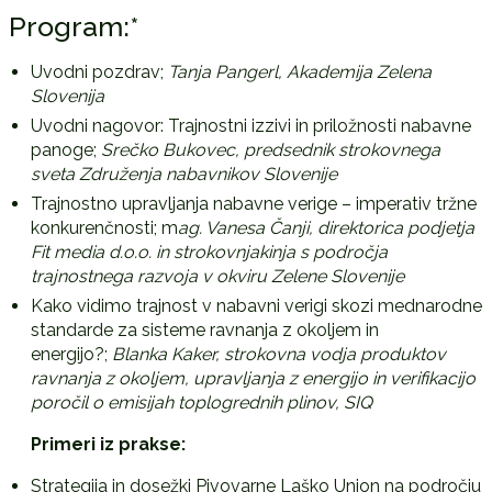
Program:*
Uvodni pozdrav;
Tanja Pangerl, Akademija Zelena
Slovenija
Uvodni nagovor: Trajnostni izzivi in priložnosti nabavne
panoge;
Srečko Bukovec, predsednik strokovnega
sveta Združenja nabavnikov Slovenije
Trajnostno upravljanja nabavne verige – imperativ tržne
konkurenčnosti; m
ag. Vanesa Čanji, direktorica podjetja
Fit media d.o.o. in strokovnjakinja s področja
trajnostnega razvoja v okviru Zelene Slovenije
Kako vidimo trajnost v nabavni verigi skozi mednarodne
standarde za sisteme ravnanja z okoljem in
energijo?;
Blanka Kaker, strokovna vodja produktov
ravnanja z okoljem, upravljanja z energijo in verifikacijo
poročil o emisijah toplogrednih plinov, SIQ
Primeri iz prakse:
Strategija in dosežki Pivovarne Laško Union na področju