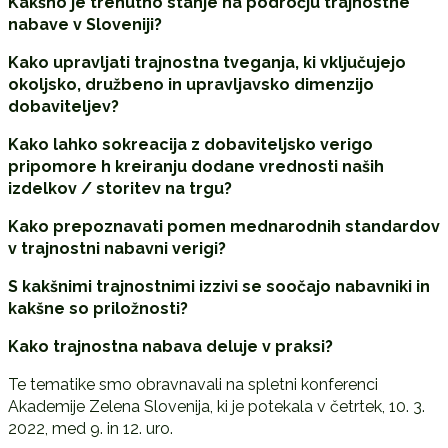
Kakšno je trenutno stanje na področju trajnostne
nabave v Sloveniji?
Kako upravljati trajnostna tveganja, ki vključujejo
okoljsko, družbeno in upravljavsko dimenzijo
dobaviteljev?
Kako lahko sokreacija z dobaviteljsko verigo
pripomore h kreiranju dodane vrednosti naših
izdelkov / storitev na trgu?
Kako prepoznavati pomen mednarodnih standardov
v trajnostni nabavni verigi?
S kakšnimi trajnostnimi izzivi se soočajo nabavniki in
kakšne so priložnosti?
Kako trajnostna nabava deluje v praksi?
Te tematike smo obravnavali na spletni konferenci
Akademije Zelena Slovenija, ki je potekala v četrtek, 10. 3.
2022, med 9. in 12. uro.