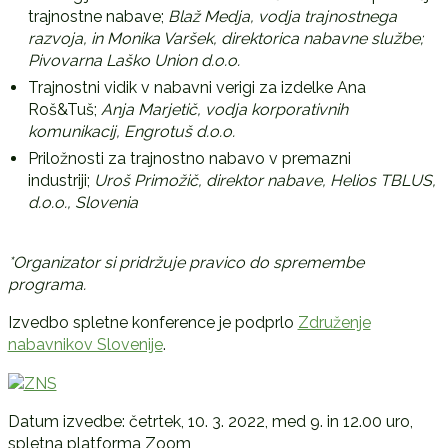
trajnostne nabave;
Blaž Medja, vodja trajnostnega
razvoja, in Monika Varšek, direktorica nabavne službe;
Pivovarna Laško Union d.o.o.
Trajnostni vidik v nabavni verigi za izdelke Ana
Roš&Tuš;
Anja Marjetič, vodja korporativnih
komunikacij, Engrotuš d.o.o.
Priložnosti za trajnostno nabavo v premazni
industriji;
Uroš Primožič, direktor nabave, Helios TBLUS,
d.o.o., Slovenia
*Organizator si pridržuje pravico do spremembe
programa.
Izvedbo spletne konference je podprlo
Združenje
nabavnikov Slovenije
.
Datum izvedbe: četrtek, 10. 3. 2022, med 9. in 12.00 uro,
spletna platforma Zoom