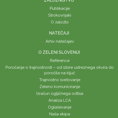
ZALOŽNIŠTVO
Publikacije
Strokovnjaki
O založbi
NATEČAJI
Arhiv natečajev
O ZELENI SLOVENIJI
Reference
Poročanje o trajnostnosti – od izbire ustreznega okvira do
poročila na ključ
Trajnostno svetovanje
Zeleno komuniciranje
Izračun ogljičnega odtisa
Analiza LCA
Oglaševanje
Naša ekipa