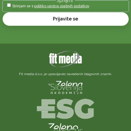
Sprejmi
*
Strinjam se s
politiko varstva osebnih podatkov
Prijavite se
Fit media d.o.o. je upravljavec navedenih blagovnih znamk.