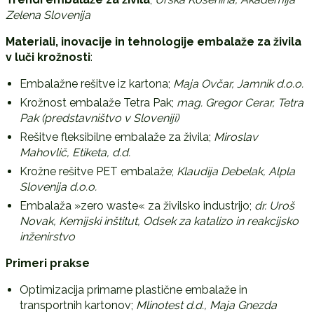
Zelena Slovenija
Materiali, inovacije in tehnologije embalaže za živila
v luči krožnosti
:
Embalažne rešitve iz kartona;
Maja Ovčar, Jamnik d.o.o.
Krožnost embalaže Tetra Pak;
mag. Gregor Cerar, Tetra
Pak (predstavništvo v Sloveniji)
Rešitve fleksibilne embalaže za živila;
Miroslav
Mahovlič, Etiketa, d.d.
Krožne rešitve PET embalaže;
Klaudija Debelak, Alpla
Slovenija d.o.o.
Embalaža »zero waste« za živilsko industrijo;
dr. Uroš
Novak, Kemijski inštitut, Odsek za katalizo in reakcijsko
inženirstvo
Primeri prakse
Optimizacija primarne plastične embalaže in
transportnih kartonov;
Mlinotest d.d.,
Maja Gnezda