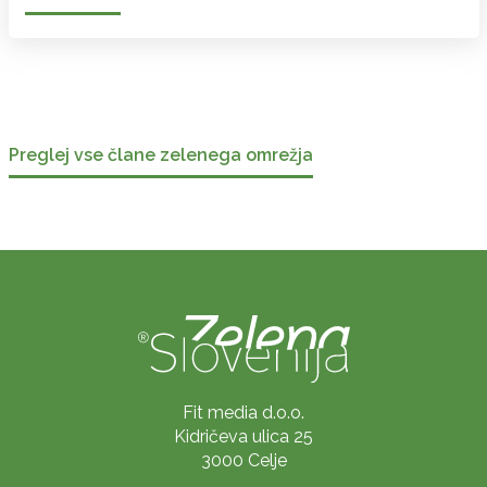
Preglej vse člane zelenega omrežja
Fit media d.o.o.
Kidričeva ulica 25
3000 Celje