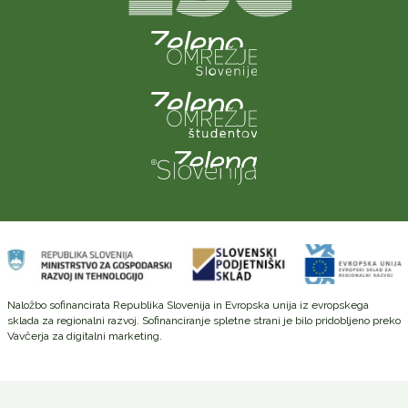
Naložbo sofinancirata Republika Slovenija in Evropska unija iz evropskega
sklada za regionalni razvoj. Sofinanciranje spletne strani je bilo pridobljeno preko
Vavčerja za digitalni marketing.