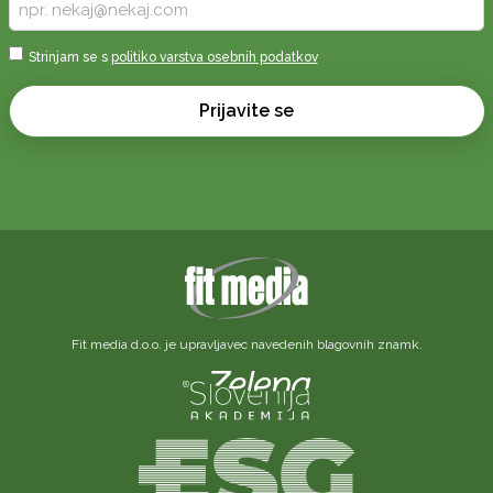
Vpišite
vaš
e-
Sprejmi
Strinjam se s
politiko varstva osebnih podatkov
naslov
*
*
Prijavite se
Fit media d.o.o. je upravljavec navedenih blagovnih znamk.