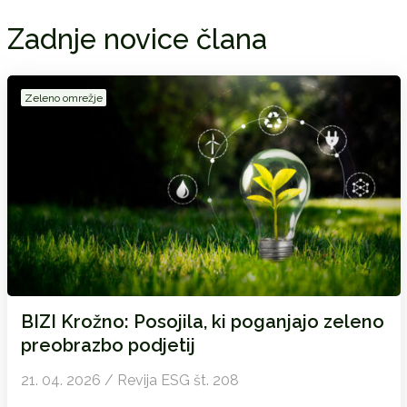
Zadnje novice člana
Zeleno omrežje
BIZI Krožno: Posojila, ki poganjajo zeleno
preobrazbo podjetij
21. 04. 2026 / Revija ESG št. 208