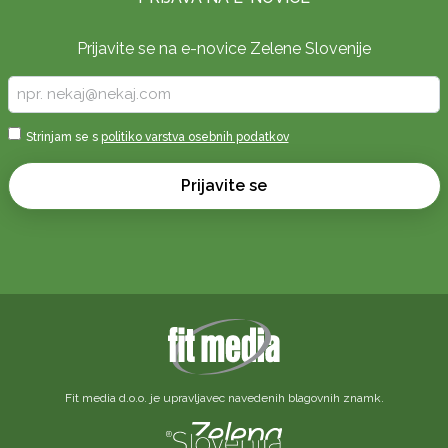
Prijavite se na e-novice Zelene Slovenije
Vpišite
vaš
e-
Sprejmi
Strinjam se s
politiko varstva osebnih podatkov
naslov
*
*
Prijavite se
Fit media d.o.o. je upravljavec navedenih blagovnih znamk.