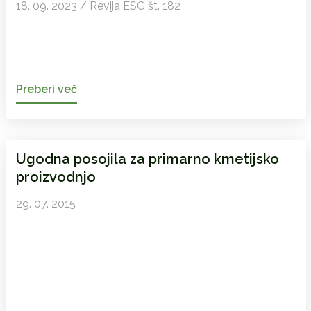
18. 09. 2023 / Revija ESG št. 182
Preberi več
Ugodna posojila za primarno kmetijsko
proizvodnjo
29. 07. 2015