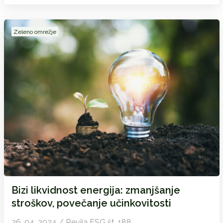
Zeleno omrežje
Bizi likvidnost energija: zmanjšanje
stroškov, povečanje učinkovitosti
26. 04. 2024 / Revija ESG št. 188