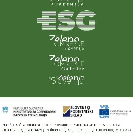
Naložbo sofinancirata Republika Slovenija in Evropska unija iz evropskega
sklada za regionalni razvoj. Sofinanciranje spletne strani je bilo pridobljeno preko