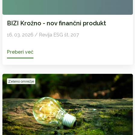
BIZI Krožno - nov finančni produkt
16. 03. 2026 / Revija ESG št. 207
Preberi več
Zeleno omrežje