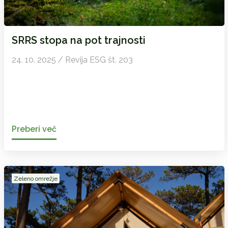
SRRS stopa na pot trajnosti
24. 10. 2025 / Revija ESG št. 203
Preberi več
Zeleno omrežje