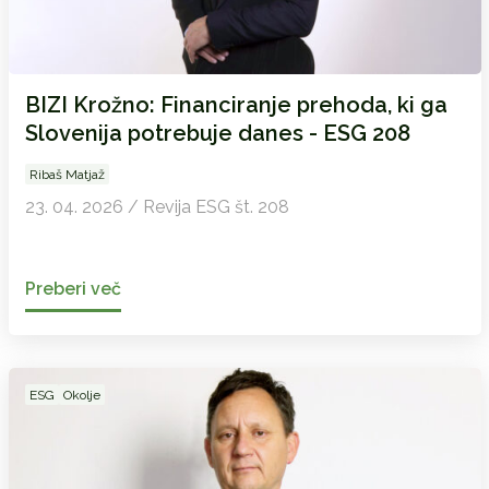
BIZI Krožno: Financiranje prehoda, ki ga
Slovenija potrebuje danes - ESG 208
Ribaš Matjaž
23. 04. 2026 / Revija ESG št. 208
Preberi več
ESG
Okolje