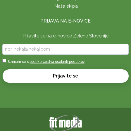
Naša ekipa
PRIJAVA NA E-NOVICE
Prijavite se na e-novice Zelene Slovenije
Vpišite
vaš
e-
Sprejmi
Strinjam se s
politiko varstva osebnih podatkov
naslov
*
*
Prijavite se