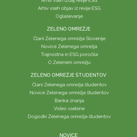
Arhiv vseh izdaj revije ESG
Arhiv vseh objav iz revije ESG
Oglaševanje
ZELENO OMREŽJE
Člani Zelenega omrežja Slovenije
Novice Zelenega omrežja
Trajnostna in ESG poročila
O Zelenem omrežju
ZELENO OMREŽJE ŠTUDENTOV
Člani Zelenega omrežja študentov
Novice Zelenega omrežja študentov
Banka znanja
Video vsebine
Dogodki Zelenega omrežja študentov
NOVICE