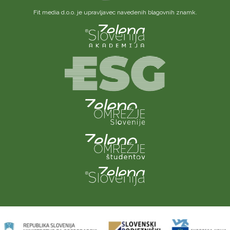
Fit media d.o.o. je upravljavec navedenih blagovnih znamk.