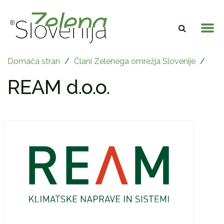
Domača stran
/
Člani Zelenega omrežja Slovenije
/
REAM d.o.o.