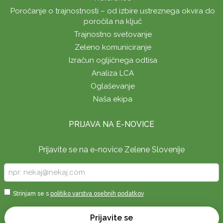
Poročanje o trajnostnosti – od izbire ustreznega okvira do
poročila na ključ
Trajnostno svetovanje
Zeleno komuniciranje
Izračun ogljičnega odtisa
Analiza LCA
Oglaševanje
Naša ekipa
PRIJAVA NA E-NOVICE
Prijavite se na e-novice Zelene Slovenije
Vpišite
vaš
e-
Sprejmi
Strinjam se s
politiko varstva osebnih podatkov
naslov
*
*
Prijavite se