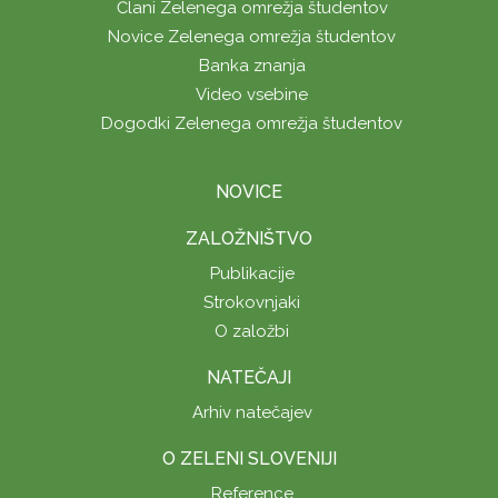
Člani Zelenega omrežja študentov
Novice Zelenega omrežja študentov
Banka znanja
Video vsebine
Dogodki Zelenega omrežja študentov
NOVICE
ZALOŽNIŠTVO
Publikacije
Strokovnjaki
O založbi
NATEČAJI
Arhiv natečajev
O ZELENI SLOVENIJI
Reference