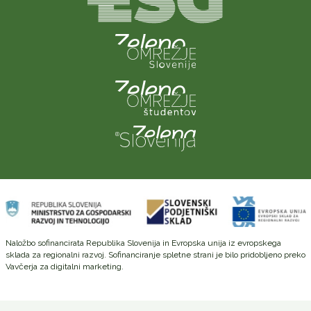
Naložbo sofinancirata Republika Slovenija in Evropska unija iz evropskega
sklada za regionalni razvoj. Sofinanciranje spletne strani je bilo pridobljeno preko
Vavčerja za digitalni marketing.