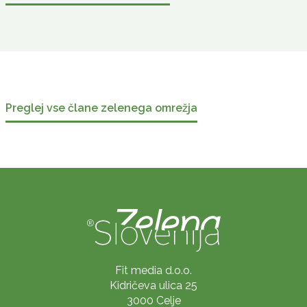
Preglej vse člane zelenega omrežja
Fit media d.o.o.
Kidričeva ulica 25
3000 Celje