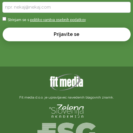
Vpišite
vaš
e-
Sprejmi
Strinjam se s
politiko varstva osebnih podatkov
naslov
*
*
Prijavite se
Fit media d.o.o. je upravljavec navedenih blagovnih znamk.