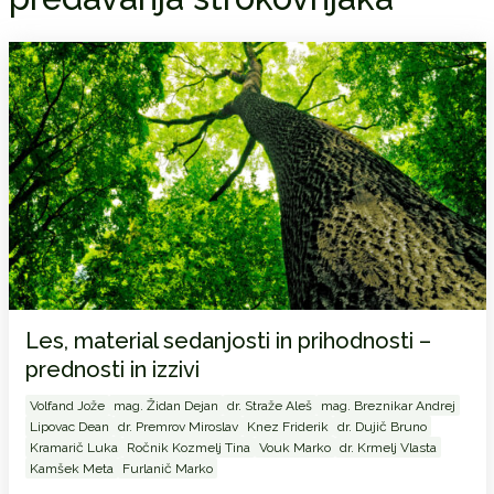
Les, material sedanjosti in prihodnosti –
prednosti in izzivi
Volfand Jože
mag. Židan Dejan
dr. Straže Aleš
mag. Breznikar Andrej
Lipovac Dean
dr. Premrov Miroslav
Knez Friderik
dr. Dujič Bruno
Kramarič Luka
Ročnik Kozmelj Tina
Vouk Marko
dr. Krmelj Vlasta
Kamšek Meta
Furlanič Marko