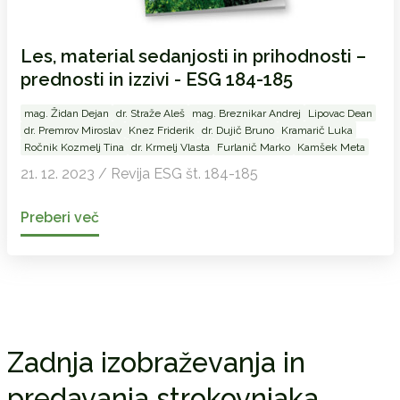
Les, material sedanjosti in prihodnosti –
prednosti in izzivi - ESG 184-185
mag. Židan Dejan
dr. Straže Aleš
mag. Breznikar Andrej
Lipovac Dean
dr. Premrov Miroslav
Knez Friderik
dr. Dujič Bruno
Kramarič Luka
Ročnik Kozmelj Tina
dr. Krmelj Vlasta
Furlanič Marko
Kamšek Meta
21. 12. 2023 / Revija ESG št. 184-185
Preberi več
Zadnja izobraževanja in
predavanja strokovnjaka