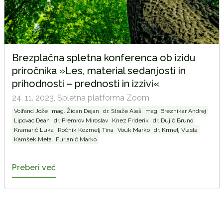
Brezplačna spletna konferenca ob izidu
priročnika »Les, material sedanjosti in
prihodnosti – prednosti in izzivi«
24. 11. 2023,
Spletna platforma Zoom
Volfand Jože
mag. Židan Dejan
dr. Straže Aleš
mag. Breznikar Andrej
Lipovac Dean
dr. Premrov Miroslav
Knez Friderik
dr. Dujič Bruno
Kramarič Luka
Ročnik Kozmelj Tina
Vouk Marko
dr. Krmelj Vlasta
Kamšek Meta
Furlanič Marko
Preberi več