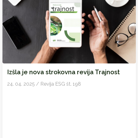
Izšla je nova strokovna revija Trajnost
24. 04. 2025 / Revija ESG št. 198