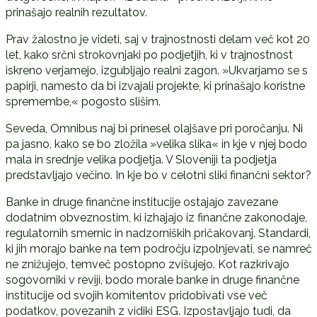
prinašajo realnih rezultatov.
Prav žalostno je videti, saj v trajnostnosti delam več kot 20
let, kako srčni strokovnjaki po podjetjih, ki v trajnostnost
iskreno verjamejo, izgubljajo realni zagon. »Ukvarjamo se s
papirji, namesto da bi izvajali projekte, ki prinašajo koristne
spremembe,« pogosto slišim.
Seveda, Omnibus naj bi prinesel olajšave pri poročanju. Ni
pa jasno, kako se bo zložila »velika slika« in kje v njej bodo
mala in srednje velika podjetja. V Sloveniji ta podjetja
predstavljajo večino. In kje bo v celotni sliki finančni sektor?
Banke in druge finančne institucije ostajajo zavezane
dodatnim obveznostim, ki izhajajo iz finančne zakonodaje,
regulatornih smernic in nadzorniških pričakovanj. Standardi,
ki jih morajo banke na tem področju izpolnjevati, se namreč
ne znižujejo, temveč postopno zvišujejo. Kot razkrivajo
sogovorniki v reviji, bodo morale banke in druge finančne
institucije od svojih komitentov pridobivati vse več
podatkov, povezanih z vidiki ESG. Izpostavljajo tudi, da