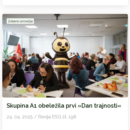
Zeleno omrežje
Skupina A1 obeležila prvi »Dan trajnosti«
24. 04. 2025 / Revija ESG št. 198