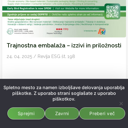
Trajnostna embalaža – izzivi in priložnosti
24. 04. 2025 / Revija ESG št. 198
Spletno mesto za namen izboljšave delovanja uporablja
piškotke. Z uporabo strani soglašate z uporabo
piškotkov.
Sprejmi
Zavrni
Preberi več