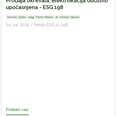
Prodaja okrevala, elektrifikacija občutno
upočasnjena - ESG 198
Tomšič Jožko
mag. Femc Marko
dr. Ažman Slavko
24. 04. 2025 / Revija ESG št. 198
Preberi več