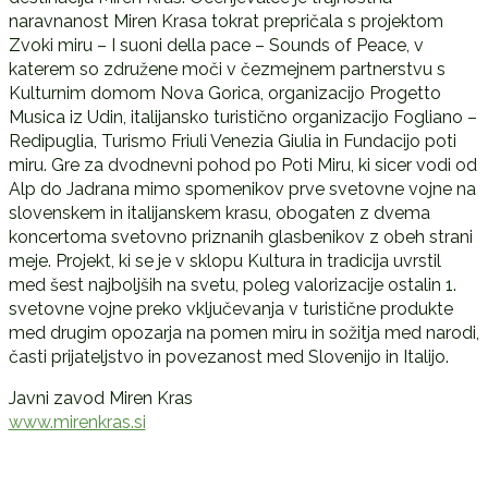
naravnanost Miren Krasa tokrat prepričala s projektom
Zvoki miru – I suoni della pace – Sounds of Peace, v
katerem so združene moči v čezmejnem partnerstvu s
Kulturnim domom Nova Gorica, organizacijo Progetto
Musica iz Udin, italijansko turistično organizacijo Fogliano –
Redipuglia, Turismo Friuli Venezia Giulia in Fundacijo poti
miru. Gre za dvodnevni pohod po Poti Miru, ki sicer vodi od
Alp do Jadrana mimo spomenikov prve svetovne vojne na
slovenskem in italijanskem krasu, obogaten z dvema
koncertoma svetovno priznanih glasbenikov z obeh strani
meje. Projekt, ki se je v sklopu Kultura in tradicija uvrstil
med šest najboljših na svetu, poleg valorizacije ostalin 1.
svetovne vojne preko vključevanja v turistične produkte
med drugim opozarja na pomen miru in sožitja med narodi,
časti prijateljstvo in povezanost med Slovenijo in Italijo.
Javni zavod Miren Kras
www.mirenkras.si