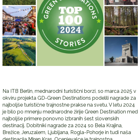
Na ITB Berlin, mednarodni turistični borzi, so marca 2025 v
okviru projekta GD-Green Destinations podelili nagrade za
najboljše turistične trajnostne prakse na svetu. V letu 2024
je bilo po mnenju mednarodne žirije Green Destination med
najboljše primere ponovno izbranih šest slovenskih
destinacij. Dobitniki nagrade za 2024 so Bela Krajina,
Brežice, Jeruzalem, Ljubljana, Rogla-Pohorje in tudi naša
destinacija Miren Kras. Ocenjevalce je trajnostna