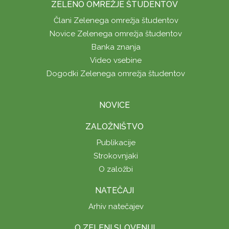
ZELENO OMREŽJE ŠTUDENTOV
Člani Zelenega omrežja študentov
Novice Zelenega omrežja študentov
Banka znanja
Video vsebine
Dogodki Zelenega omrežja študentov
NOVICE
ZALOŽNIŠTVO
Publikacije
Strokovnjaki
O založbi
NATEČAJI
Arhiv natečajev
O ZELENI SLOVENIJI