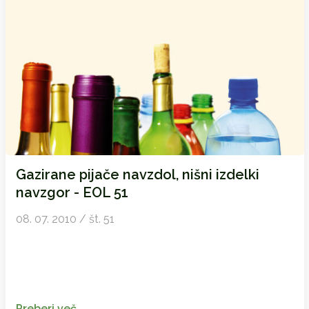
Gazirane pijače navzdol, nišni izdelki
navzgor - EOL 51
08. 07. 2010 / št. 51
Preberi več