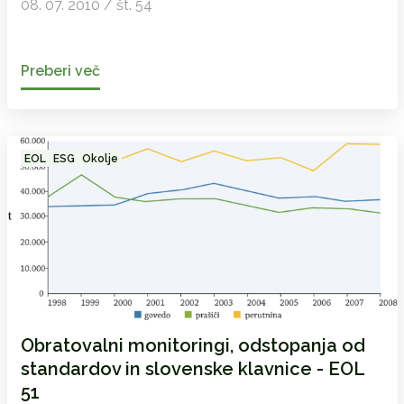
08. 07. 2010 / št. 54
Preberi več
EOL
ESG
Okolje
Obratovalni monitoringi, odstopanja od
standardov in slovenske klavnice - EOL
51