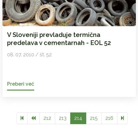
V Sloveniji prevladuje termična
predelava v cementarnah - EOL 52
08. 07. 2010 / št. 52
Preberi več
Previous page
223
212
213
214
215
216