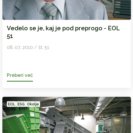
Vedelo se je, kaj je pod preprogo - EOL
51
08. 07. 2010 / št. 51
Preberi več
EOL
ESG
Okolje