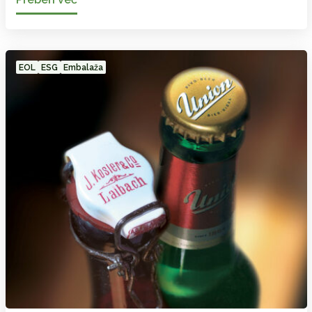
EOL
ESG
Embalaža