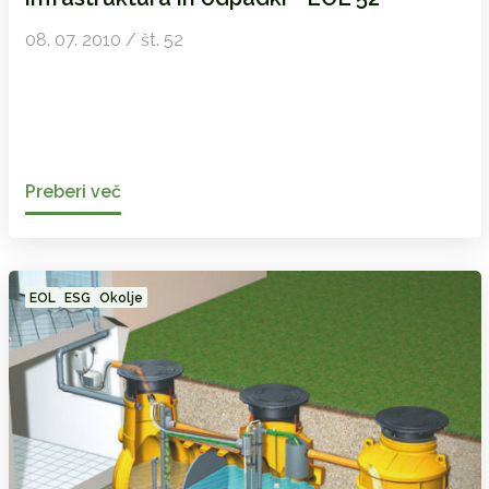
08. 07. 2010 / št. 52
Preberi več
EOL
ESG
Okolje