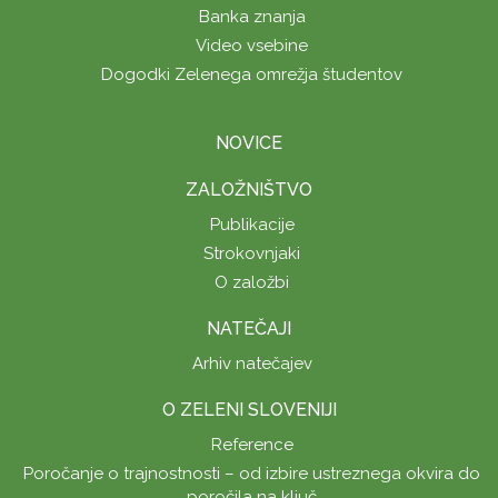
Banka znanja
Video vsebine
Dogodki Zelenega omrežja študentov
NOVICE
ZALOŽNIŠTVO
Publikacije
Strokovnjaki
O založbi
NATEČAJI
Arhiv natečajev
O ZELENI SLOVENIJI
Reference
Poročanje o trajnostnosti – od izbire ustreznega okvira do
poročila na ključ