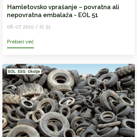
Hamletovsko vprašanje – povratna ali
nepovratna embalaža - EOL 51
08. 07. 2010 / št. 51
Preberi več
EOL
ESG
Okolje