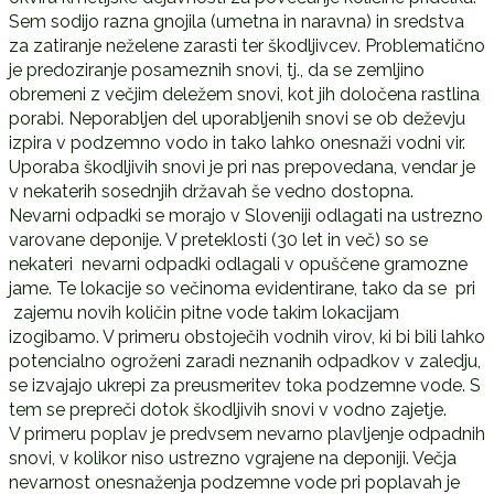
Sem sodijo razna gnojila (umetna in naravna) in sredstva
za zatiranje neželene zarasti ter škodljivcev. Problematično
je predoziranje posameznih snovi, tj., da se zemljino
obremeni z večjim deležem snovi, kot jih določena rastlina
porabi. Neporabljen del uporabljenih snovi se ob deževju
izpira v podzemno vodo in tako lahko onesnaži vodni vir.
Uporaba škodljivih snovi je pri nas prepovedana, vendar je
v nekaterih sosednjih državah še vedno dostopna.
Nevarni odpadki se morajo v Sloveniji odlagati na ustrezno
varovane deponije. V preteklosti (30 let in več) so se
nekateri nevarni odpadki odlagali v opuščene gramozne
jame. Te lokacije so večinoma evidentirane, tako da se pri
zajemu novih količin pitne vode takim lokacijam
izogibamo. V primeru obstoječih vodnih virov, ki bi bili lahko
potencialno ogroženi zaradi neznanih odpadkov v zaledju,
se izvajajo ukrepi za preusmeritev toka podzemne vode. S
tem se prepreči dotok škodljivih snovi v vodno zajetje.
V primeru poplav je predvsem nevarno plavljenje odpadnih
snovi, v kolikor niso ustrezno vgrajene na deponiji. Večja
nevarnost onesnaženja podzemne vode pri poplavah je