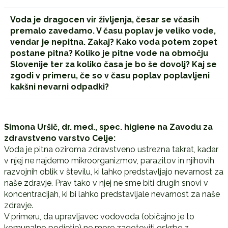
Voda je dragocen vir življenja, česar se včasih
premalo zavedamo. V času poplav je veliko vode,
vendar je nepitna. Zakaj? Kako voda potem zopet
postane pitna? Koliko je pitne vode na območju
Slovenije ter za koliko časa je bo še dovolj? Kaj se
zgodi v primeru, če so v času poplav poplavljeni
kakšni nevarni odpadki?
Simona Uršič, dr. med., spec. higiene na Zavodu za
zdravstveno varstvo Celje:
Voda je pitna oziroma zdravstveno ustrezna takrat, kadar
v njej ne najdemo mikroorganizmov, parazitov in njihovih
razvojnih oblik v številu, ki lahko predstavljajo nevarnost za
naše zdravje. Prav tako v njej ne sme biti drugih snovi v
koncentracijah, ki bi lahko predstavljale nevarnost za naše
zdravje.
V primeru, da upravljavec vodovoda (običajno je to
komunalno podjetje) ne more zagotoviti oskrbe z