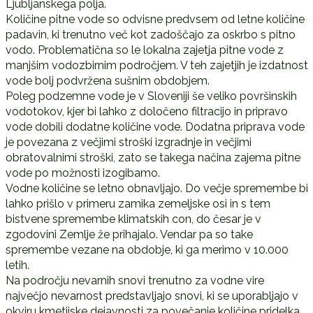
Ljubljanskega polja.
Količine pitne vode so odvisne predvsem od letne količine
padavin, ki trenutno več kot zadoščajo za oskrbo s pitno
vodo. Problematična so le lokalna zajetja pitne vode z
manjšim vodozbirnim področjem. V teh zajetjih je izdatnost
vode bolj podvržena sušnim obdobjem.
Poleg podzemne vode je v Sloveniji še veliko površinskih
vodotokov, kjer bi lahko z določeno filtracijo in pripravo
vode dobili dodatne količine vode. Dodatna priprava vode
je povezana z večjimi stroški izgradnje in večjimi
obratovalnimi stroški, zato se takega načina zajema pitne
vode po možnosti izogibamo.
Vodne količine se letno obnavljajo. Do večje spremembe bi
lahko prišlo v primeru zamika zemeljske osi in s tem
bistvene spremembe klimatskih con, do česar je v
zgodovini Zemlje že prihajalo. Vendar pa so take
spremembe vezane na obdobje, ki ga merimo v 10.000
letih.
Na področju nevarnih snovi trenutno za vodne vire
največjo nevarnost predstavljajo snovi, ki se uporabljajo v
okviru kmetijske dejavnosti za povečanje količine pridelka.