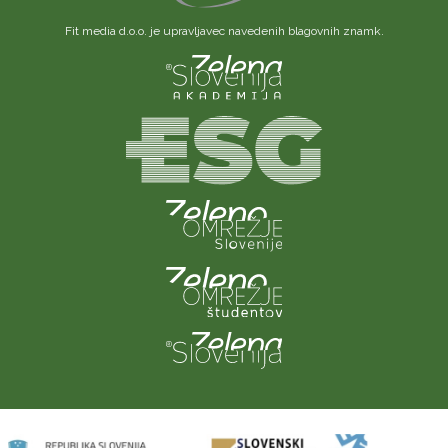
Fit media d.o.o. je upravljavec navedenih blagovnih znamk.