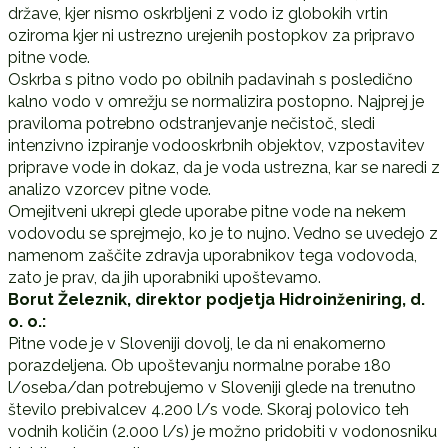
države, kjer nismo oskrbljeni z vodo iz globokih vrtin
oziroma kjer ni ustrezno urejenih postopkov za pripravo
pitne vode.
Oskrba s pitno vodo po obilnih padavinah s posledično
kalno vodo v omrežju se normalizira postopno. Najprej je
praviloma potrebno odstranjevanje nečistoč, sledi
intenzivno izpiranje vodooskrbnih objektov, vzpostavitev
priprave vode in dokaz, da je voda ustrezna, kar se naredi z
analizo vzorcev pitne vode.
Omejitveni ukrepi glede uporabe pitne vode na nekem
vodovodu se sprejmejo, ko je to nujno. Vedno se uvedejo z
namenom zaščite zdravja uporabnikov tega vodovoda,
zato je prav, da jih uporabniki upoštevamo.
Borut Železnik, direktor podjetja Hidroinženiring, d.
o. o.:
Pitne vode je v Sloveniji dovolj, le da ni enakomerno
porazdeljena. Ob upoštevanju normalne porabe 180
l/oseba/dan potrebujemo v Sloveniji glede na trenutno
število prebivalcev 4.200 l/s vode. Skoraj polovico teh
vodnih količin (2.000 l/s) je možno pridobiti v vodonosniku