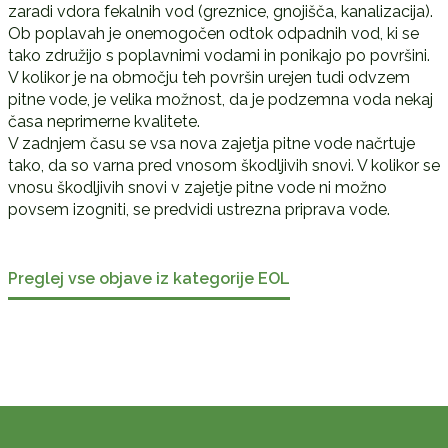
zaradi vdora fekalnih vod (greznice, gnojišča, kanalizacija).
Ob poplavah je onemogočen odtok odpadnih vod, ki se
tako združijo s poplavnimi vodami in ponikajo po površini.
V kolikor je na območju teh površin urejen tudi odvzem
pitne vode, je velika možnost, da je podzemna voda nekaj
časa neprimerne kvalitete.
V zadnjem času se vsa nova zajetja pitne vode načrtuje
tako, da so varna pred vnosom škodljivih snovi. V kolikor se
vnosu škodljivih snovi v zajetje pitne vode ni možno
povsem izogniti, se predvidi ustrezna priprava vode.
Preglej vse objave iz kategorije EOL