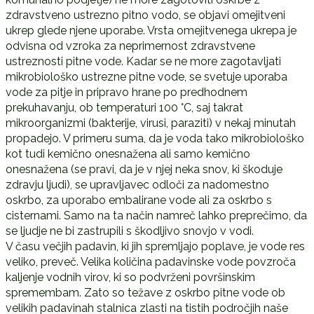
zdravstveno ustrezno pitno vodo, se objavi omejitveni
ukrep glede njene uporabe. Vrsta omejitvenega ukrepa je
odvisna od vzroka za neprimernost zdravstvene
ustreznosti pitne vode. Kadar se ne more zagotavljati
mikrobiološko ustrezne pitne vode, se svetuje uporaba
vode za pitje in pripravo hrane po predhodnem
prekuhavanju, ob temperaturi 100 °C, saj takrat
mikroorganizmi (bakterije, virusi, paraziti) v nekaj minutah
propadejo. V primeru suma, da je voda tako mikrobiološko
kot tudi kemično onesnažena ali samo kemično
onesnažena (se pravi, da je v njej neka snov, ki škoduje
zdravju ljudi), se upravljavec odloči za nadomestno
oskrbo, za uporabo embalirane vode ali za oskrbo s
cisternami. Samo na ta način namreč lahko preprečimo, da
se ljudje ne bi zastrupili s škodljivo snovjo v vodi.
V času večjih padavin, ki jih spremljajo poplave, je vode res
veliko, preveč. Velika količina padavinske vode povzroča
kaljenje vodnih virov, ki so podvrženi površinskim
spremembam. Zato so težave z oskrbo pitne vode ob
velikih padavinah stalnica zlasti na tistih področjih naše