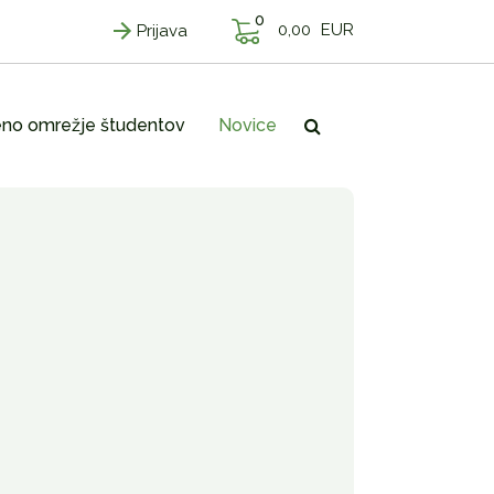
0
0,00
EUR
Prijava
no omrežje študentov
Novice