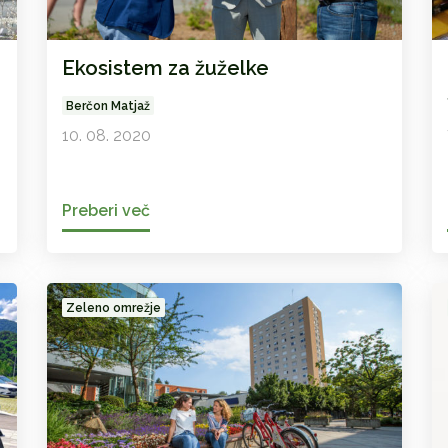
Ekosistem za žuželke
Berčon Matjaž
10. 08. 2020
Preberi več
Zeleno omrežje