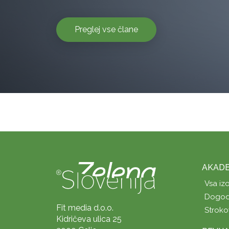
Preglej vse člane
AKADE
Vsa iz
Dogod
Fit media d.o.o.
Stroko
Kidričeva ulica 25