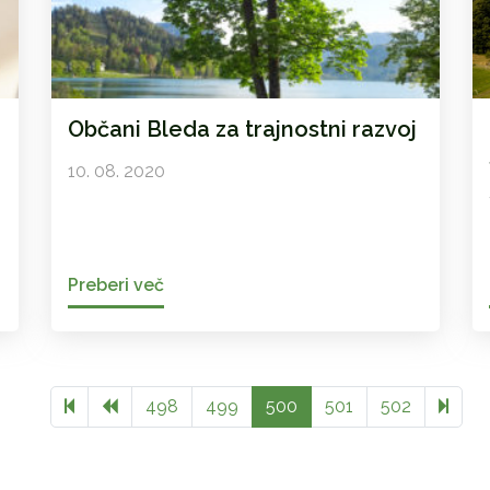
Občani Bleda za trajnostni razvoj
10. 08. 2020
Preberi več
Previous page
617
498
499
500
501
502