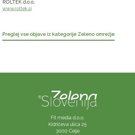
ROLTEK d.o.o.
www.roltek.si
Preglej vse objave iz kategorije Zeleno omrežje
Fit media d.o.o.
Kidričeva ulica 25
3000 Celje