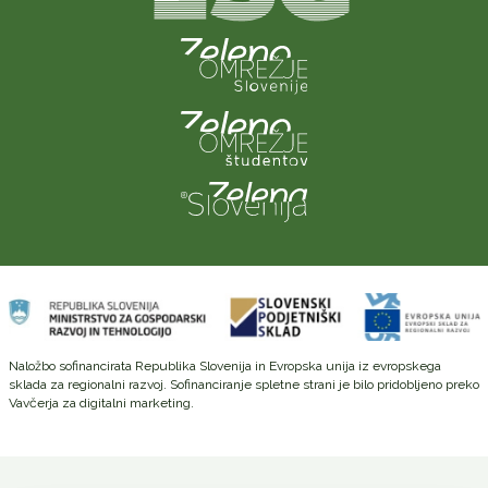
Naložbo sofinancirata Republika Slovenija in Evropska unija iz evropskega
sklada za regionalni razvoj. Sofinanciranje spletne strani je bilo pridobljeno preko
Vavčerja za digitalni marketing.