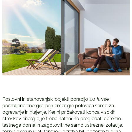
Poslovni in stanovanjski objekti porabijo 40 % vse
porabljene energije, pri čemer gre polovica samo za
ogrevanje in hlajenje. Ker ni pričakovati konca visokih
stroškov energije, je treba natančno pregledati opremo
lastnega doma in zagotoviti ne samo ustrezne izolacije,
tesnih oken in vrat, temveč je treba biti pozoren tudi na