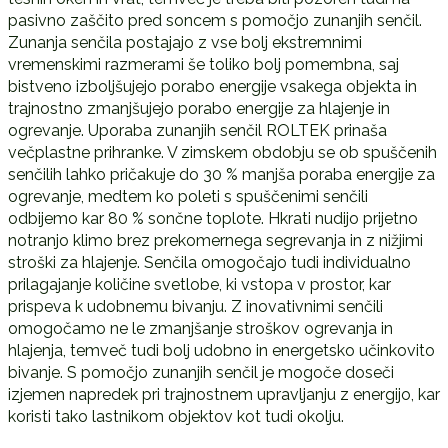
pasivno zaščito pred soncem s pomočjo zunanjih senčil.
Zunanja senčila postajajo z vse bolj ekstremnimi
vremenskimi razmerami še toliko bolj pomembna, saj
bistveno izboljšujejo porabo energije vsakega objekta in
trajnostno zmanjšujejo porabo energije za hlajenje in
ogrevanje. Uporaba zunanjih senčil ROLTEK prinaša
večplastne prihranke. V zimskem obdobju se ob spuščenih
senčilih lahko pričakuje do 30 % manjša poraba energije za
ogrevanje, medtem ko poleti s spuščenimi senčili
odbijemo kar 80 % sončne toplote. Hkrati nudijo prijetno
notranjo klimo brez prekomernega segrevanja in z nižjimi
stroški za hlajenje. Senčila omogočajo tudi individualno
prilagajanje količine svetlobe, ki vstopa v prostor, kar
prispeva k udobnemu bivanju. Z inovativnimi senčili
omogočamo ne le zmanjšanje stroškov ogrevanja in
hlajenja, temveč tudi bolj udobno in energetsko učinkovito
bivanje. S pomočjo zunanjih senčil je mogoče doseči
izjemen napredek pri trajnostnem upravljanju z energijo, kar
koristi tako lastnikom objektov kot tudi okolju.