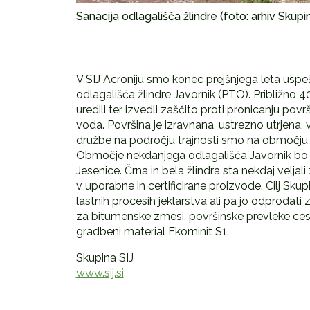
Sanacija odlagališča žlindre (foto: arhiv Skupi
V SIJ Acroniju smo konec prejšnjega leta uspe
odlagališča žlindre Javornik (PTO). Približno
uredili ter izvedli zaščito proti pronicanju pov
voda. Površina je izravnana, ustrezno utrjena, 
družbe na področju trajnosti smo na območju n
Območje nekdanjega odlagališča Javornik bo d
Jesenice. Črna in bela žlindra sta nekdaj veljal
v uporabne in certificirane proizvode. Cilj Skupi
lastnih procesih jeklarstva ali pa jo odprodat
za bitumenske zmesi, površinske prevleke cest 
gradbeni material Ekominit S1.
Skupina SIJ
www.sij.si