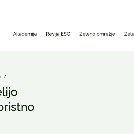
Akademija
Revija ESG
Zeleno omrežje
Zele
e
/
lijo
oristno