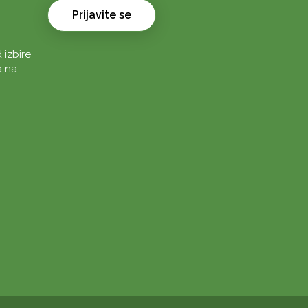
Prijavite se
 izbire
a na