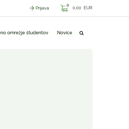
0
0,00
EUR
Prijava
no omrežje študentov
Novice