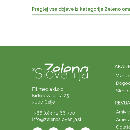
Preglej vse objave iz kategorije Zeleno om
AKADE
Vsa iz
Dogod
Fit media d.o.o.
Stroko
Kidričeva ulica 25
3000 Celje
REVIJ
Arhiv v
+386 (0)3 42 66 700
info@zelenaslovenija.si
Arhiv v
Oglaš