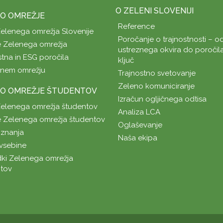
O ZELENI SLOVENIJI
O OMREŽJE
Reference
Zelenega omrežja Slovenije
Poročanje o trajnostnosti – od
 Zelenega omrežja
ustreznega okvira do poročil
stna in ESG poročila
ključ
enem omrežju
Trajnostno svetovanje
Zeleno komuniciranje
O OMREŽJE ŠTUDENTOV
Izračun ogljičnega odtisa
Zelenega omrežja študentov
Analiza LCA
 Zelenega omrežja študentov
Oglaševanje
znanja
Naša ekipa
vsebine
ki Zelenega omrežja
tov