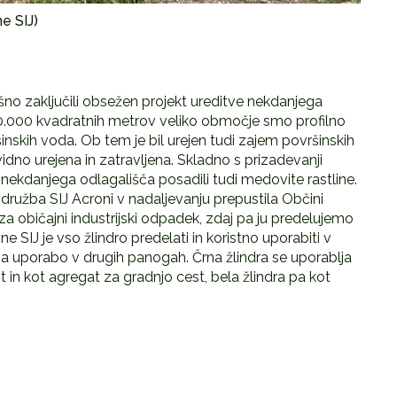
ne SIJ)
šno zaključili obsežen projekt ureditve nekdanjega
 40.000 kvadratnih metrov veliko območje smo profilno
ršinskih voda. Ob tem je bil urejen tudi zajem površinskih
vidno urejena in zatravljena. Skladno s prizadevanji
ekdanjega odlagališča posadili tudi medovite rastline.
ružba SIJ Acroni v nadaljevanju prepustila Občini
i za običajni industrijski odpadek, zdaj pa ju predelujemo
ne SIJ je vso žlindro predelati in koristno uporabiti v
i za uporabo v drugih panogah. Črna žlindra se uporablja
in kot agregat za gradnjo cest, bela žlindra pa kot