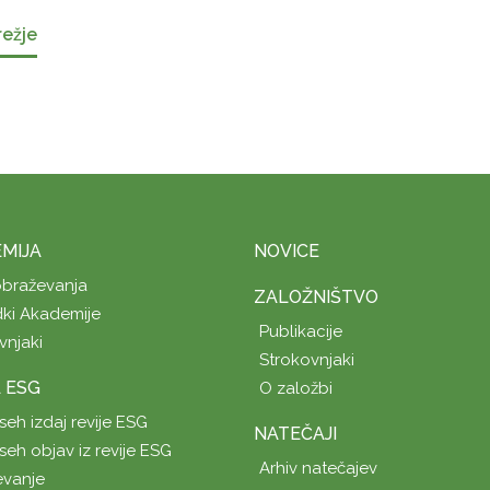
režje
MIJA
NOVICE
obraževanja
ZALOŽNIŠTVO
ki Akademije
Publikacije
vnjaki
Strokovnjaki
A ESG
O založbi
seh izdaj revije ESG
NATEČAJI
seh objav iz revije ESG
Arhiv natečajev
evanje