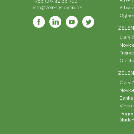
+386 (0)3 42 66 700
info@zelenaslovenija.si
Arhiv v
Oglaš
ZELEN
Člani 
Novice
Trajno
O Zel
ZELEN
Člani 
Novice
Banka 
Video 
Dogod
študen