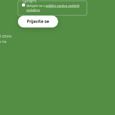
Sprejmi
*
Strinjam se s
politiko varstva osebnih
podatkov
Prijavite se
 izbire
a na