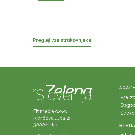
Preglej vse strokovnjake
AKADE
Vsa iz
Dogod
Fit media d.o.o.
Stroko
Kidričeva ulica 25
3000 Celje
REVIJ
Arhiv v