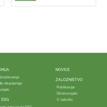
MIJA
NOVICE
obraževanja
ZALOŽNIŠTVO
ki Akademije
Publikacije
vnjaki
Strokovnjaki
A ESG
O založbi
seh izdaj revije ESG