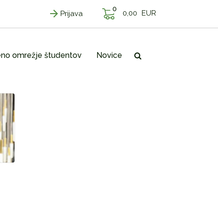
0
0,00
EUR
Prijava
no omrežje študentov
Novice