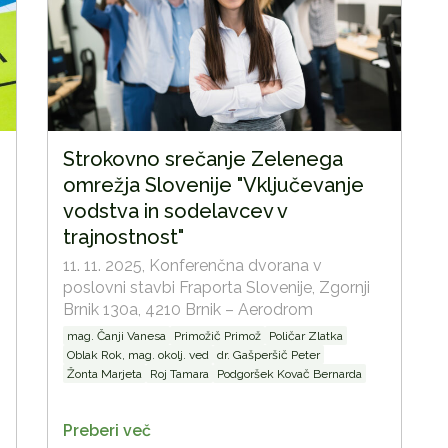
Strokovno srečanje Zelenega
omrežja Slovenije "Vključevanje
vodstva in sodelavcev v
trajnostnost"
11. 11. 2025,
Konferenčna dvorana v
poslovni stavbi Fraporta Slovenije, Zgornji
Brnik 130a, 4210 Brnik – Aerodrom
mag. Čanji Vanesa
Primožič Primož
Poličar Zlatka
Oblak Rok, mag. okolj. ved
dr. Gašperšič Peter
Žonta Marjeta
Roj Tamara
Podgoršek Kovač Bernarda
Preberi več