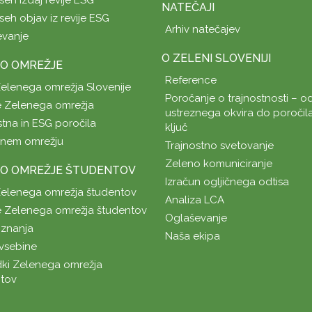
NATEČAJI
seh objav iz revije ESG
Arhiv natečajev
evanje
O ZELENI SLOVENIJI
O OMREŽJE
Reference
Zelenega omrežja Slovenije
Poročanje o trajnostnosti – od
 Zelenega omrežja
ustreznega okvira do poročil
stna in ESG poročila
ključ
enem omrežju
Trajnostno svetovanje
Zeleno komuniciranje
O OMREŽJE ŠTUDENTOV
Izračun ogljičnega odtisa
Zelenega omrežja študentov
Analiza LCA
 Zelenega omrežja študentov
Oglaševanje
znanja
Naša ekipa
vsebine
ki Zelenega omrežja
tov