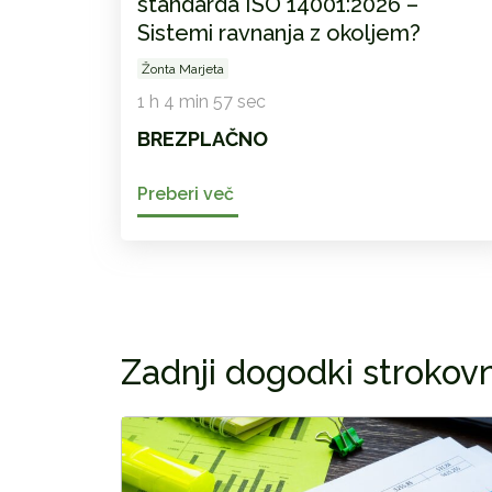
standarda ISO 14001:2026 –
Sistemi ravnanja z okoljem?
Žonta Marjeta
1 h 4 min 57 sec
BREZPLAČNO
Preberi več
Zadnji dogodki strokov