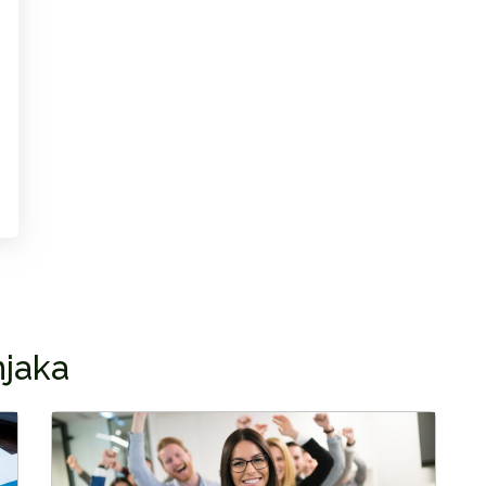
njaka