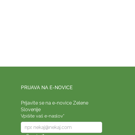
PRIJAVA NA E-NOVICE
Prijavite se na e-novice Zelene
Slovenije
Vpišite vaš e-naslov
*