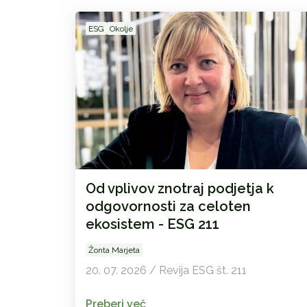
ESG
Okolje
Od vplivov znotraj podjetja k
odgovornosti za celoten
ekosistem - ESG 211
Žonta Marjeta
20. 07. 2026 / Revija ESG št. 211
Preberi več