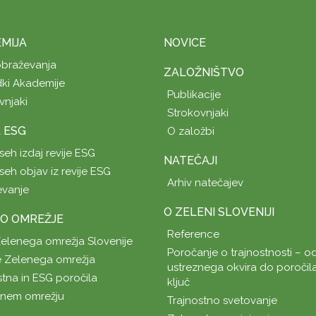
MIJA
NOVICE
obraževanja
ZALOŽNIŠTVO
ki Akademije
Publikacije
vnjaki
Strokovnjaki
A ESG
O založbi
seh izdaj revije ESG
NATEČAJI
seh objav iz revije ESG
Arhiv natečajev
evanje
O ZELENI SLOVENIJI
O OMREŽJE
Reference
Zelenega omrežja Slovenije
Poročanje o trajnostnosti – od
 Zelenega omrežja
ustreznega okvira do poročil
stna in ESG poročila
ključ
enem omrežju
Trajnostno svetovanje