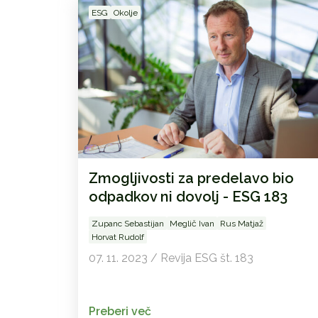
ESG
Okolje
Zmogljivosti za predelavo bio
odpadkov ni dovolj - ESG 183
Zupanc Sebastijan
Meglič Ivan
Rus Matjaž
Horvat Rudolf
07. 11. 2023 / Revija ESG št. 183
Preberi več