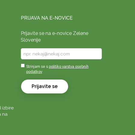
PRIJAVA NA E-NOVICE
Prijavite se na e-novice Zelene
Slovenije
Vpišite
vaš
e-
Sprejmi
Strinjam se s
politiko varstva osebnih
naslov
podatkov
*
*
Prijavite se
 izbire
a na