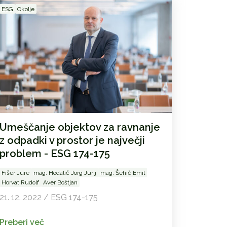
ESG
Okolje
Umeščanje objektov za ravnanje
z odpadki v prostor je največji
problem - ESG 174-175
Fišer Jure
mag. Hodalič Jorg Jurij
mag. Šehič Emil
Horvat Rudolf
Aver Boštjan
21. 12. 2022 / ESG 174-175
Preberi več