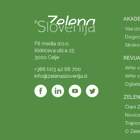
AKADE
Vsa iz
Dogod
Fit media d.o.o.
Stroko
Kidričeva ulica 25
3000 Celje
REVIJ
Arhiv v
+386 (0)3 42 66 700
info@zelenaslovenija.si
Arhiv v
Oglaš
ZELEN
Člani 
Novice
Trajno
O Zel