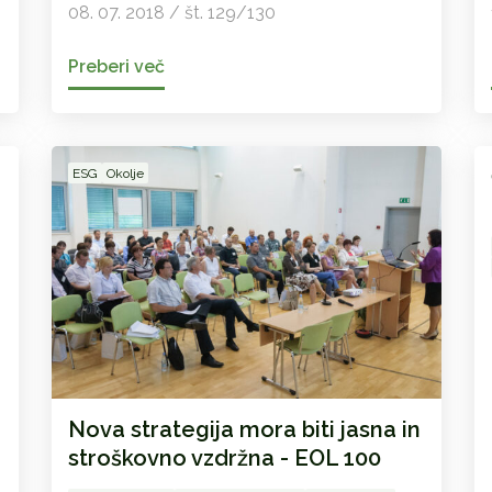
08. 07. 2018 / št. 129/130
Preberi več
ESG
Okolje
Nova strategija mora biti jasna in
stroškovno vzdržna - EOL 100