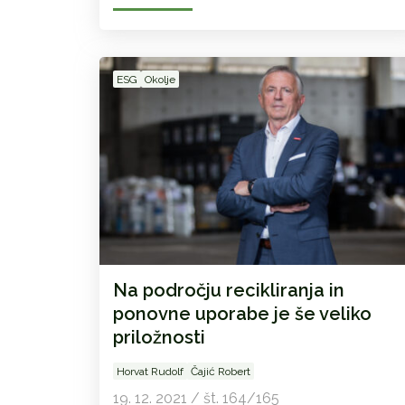
ESG
Okolje
Na področju recikliranja in
ponovne uporabe je še veliko
priložnosti
Horvat Rudolf
Čajić Robert
19. 12. 2021 / št. 164/165