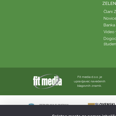
ZELEN
Člani 
Novice
Banka 
Video 
Dogod
študen
Fit media d.o.o. je
upravljavec navedenih
blagovnih znamk.