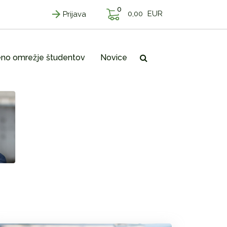
0
0,00
EUR
Prijava
no omrežje študentov
Novice