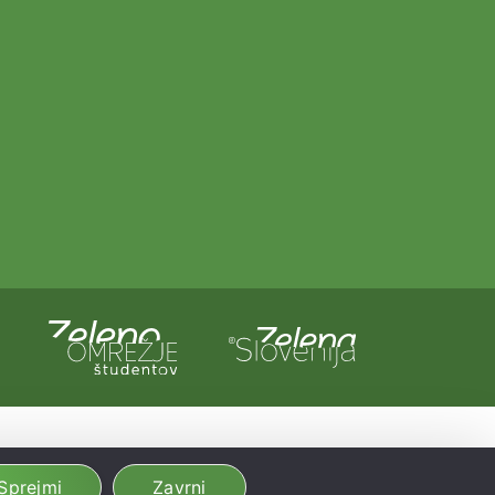
a in Evropska unija iz evropskega sklada za regionalni razvoj.
dobljeno preko Vavčerja za digitalni marketing.
Sprejmi
Zavrni