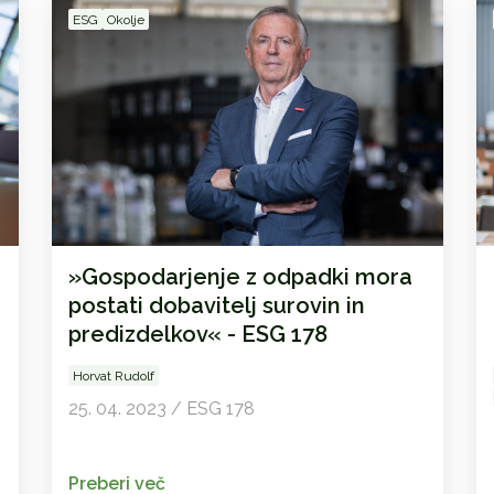
ESG
Okolje
»Gospodarjenje z odpadki mora
postati dobavitelj surovin in
predizdelkov« - ESG 178
Horvat Rudolf
25. 04. 2023 / ESG 178
Preberi več