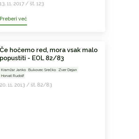
13. 11. 2017 / št. 123
Preberi več
Če hočemo red, mora vsak malo
popustiti - EOL 82/83
Kramžar Janko
Bukovec Srečko
Zver Dejan
Horvat Rudolf
20. 11. 2013 / št. 82/83