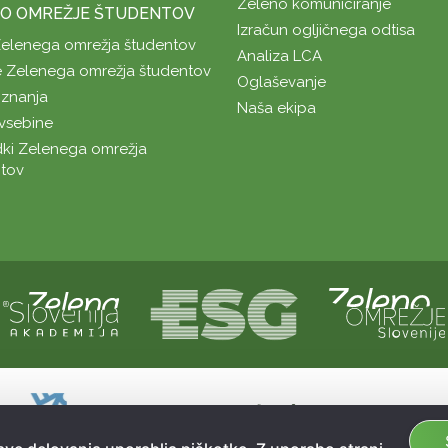
Zeleno komuniciranje
O OMREŽJE ŠTUDENTOV
Izračun ogljičnega odtisa
Zelenega omrežja študentov
Analiza LCA
 Zelenega omrežja študentov
Oglaševanje
znanja
Naša ekipa
vsebine
ki Zelenega omrežja
tov
Naložbo sofinancirata Republika Slovenij
Sofinanciranje spletne strani je bilo pri