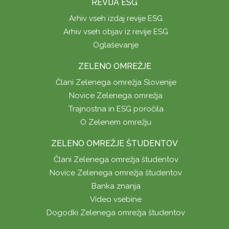
REVIJA ESG
Arhiv vseh izdaj revije ESG
Arhiv vseh objav iz revije ESG
Oglaševanje
ZELENO OMREŽJE
Člani Zelenega omrežja Slovenije
Novice Zelenega omrežja
Trajnostna in ESG poročila
O Zelenem omrežju
ZELENO OMREŽJE ŠTUDENTOV
Člani Zelenega omrežja študentov
Novice Zelenega omrežja študentov
Banka znanja
Video vsebine
Dogodki Zelenega omrežja študentov