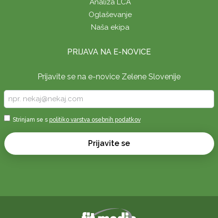
Analiza LCA
Oglaševanje
Naša ekipa
PRIJAVA NA E-NOVICE
Prijavite se na e-novice Zelene Slovenije
Vpišite
vaš
e-
Sprejmi
Strinjam se s
politiko varstva osebnih podatkov
naslov
*
*
Prijavite se