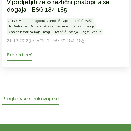
V podjetjih zelo različni pristopi, a se
dogaja - ESG 184-185
Gusel Martina
Jagodič Marko
Šprajcar-Rančić Maša
dr. Bertoncelj Barbara
Roškar Jasmina
Tomazini Sonja
Klasinc Katarina Kaja
mag. Juvančič Mateja
Legat Branko
21. 12. 2023 / Revija ESG št. 184-185
Preberi več
Preglej vse strokovnjake